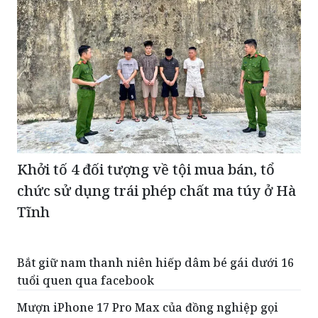
Khởi tố 4 đối tượng về tội mua bán, tổ
chức sử dụng trái phép chất ma túy ở Hà
Tĩnh
Bắt giữ nam thanh niên hiếp dâm bé gái dưới 16
tuổi quen qua facebook
Mượn iPhone 17 Pro Max của đồng nghiệp gọi