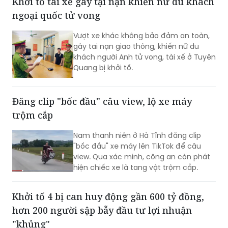
Khởi tố tài xế gây tại nạn khiến nữ du khách
ngoại quốc tử vong
Vượt xe khác không bảo đảm an toàn,
gây tai nạn giao thông, khiến nữ du
khách người Anh tử vong, tài xế ở Tuyên
Quang bị khởi tố.
Đăng clip "bốc đầu" câu view, lộ xe máy
trộm cắp
Nam thanh niên ở Hà Tĩnh đăng clip
"bốc đầu" xe máy lên TikTok để câu
view. Qua xác minh, công an còn phát
hiện chiếc xe là tang vật trộm cắp.​
Khởi tố 4 bị can huy động gần 600 tỷ đồng,
hơn 200 người sập bẫy đầu tư lợi nhuận
"khủng"