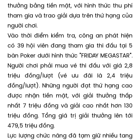
thưởng bằng tiền mặt, với hình thức thu phí
tham gia và trao giải dựa trên thứ hạng của
người chơi.
Vào thời điểm kiểm tra, công an phát hiện
có 39 hội viên đang tham gia thi đấu tại 5
bàn Poker dưới hình thức "FRIDAY MEGASTAR".
Người chơi phải mua vé thi đấu với giá 2,8
triệu đồng/lượt (vé ưu đãi là 2,4 triệu
đồng/lượt). Những người đạt thứ hạng cao
được nhận tiền mặt, với giải thưởng thấp
nhất 7 triệu đồng và giải cao nhất hơn 130
triệu đồng. Tổng giá trị giải thưởng lên tới
479,5 triệu đồng.
Lực lượng chức năng đã tạm giữ nhiều tang