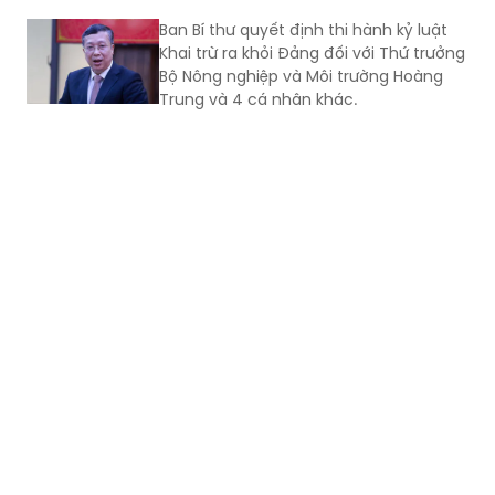
Ban Bí thư quyết định thi hành kỷ luật
Khai trừ ra khỏi Đảng đối với Thứ trưởng
Bộ Nông nghiệp và Môi trường Hoàng
Trung và 4 cá nhân khác.