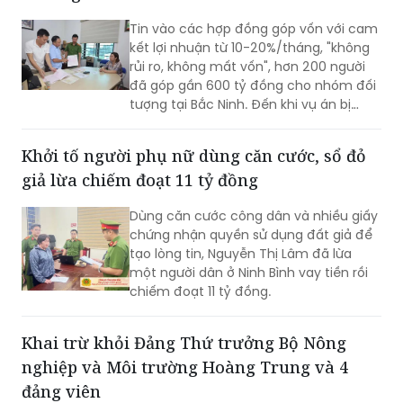
Tin vào các hợp đồng góp vốn với cam
kết lợi nhuận từ 10-20%/tháng, "không
rủi ro, không mất vốn", hơn 200 người
đã góp gần 600 tỷ đồng cho nhóm đối
tượng tại Bắc Ninh. Đến khi vụ án bị
phát hiện, còn 141 bị hại chưa được
hoàn trả khoảng 474 tỷ đồng.
Khởi tố người phụ nữ dùng căn cước, sổ đỏ
giả lừa chiếm đoạt 11 tỷ đồng
Dùng căn cước công dân và nhiều giấy
chứng nhận quyền sử dụng đất giả để
tạo lòng tin, Nguyễn Thị Lâm đã lừa
một người dân ở Ninh Bình vay tiền rồi
chiếm đoạt 11 tỷ đồng.
Khai trừ khỏi Đảng Thứ trưởng Bộ Nông
nghiệp và Môi trường Hoàng Trung và 4
đảng viên