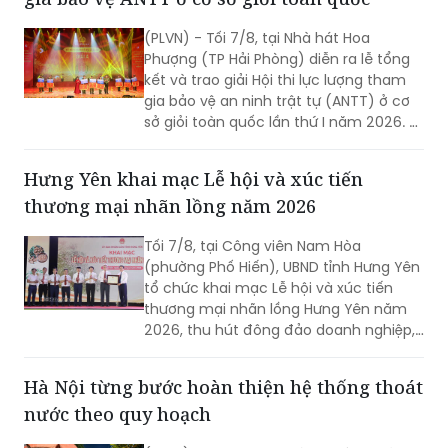
(PLVN) - Tối 7/8, tại Nhà hát Hoa
Phượng (TP Hải Phòng) diễn ra lễ tổng
kết và trao giải Hội thi lực lượng tham
gia bảo vệ an ninh trật tự (ANTT) ở cơ
sở giỏi toàn quốc lần thứ I năm 2026. 3
đội đến từ Hà Nội, TP Hồ Chí Minh và Hải
Phòng giảnh giải cao nhất.
Hưng Yên khai mạc Lễ hội và xúc tiến
thương mại nhãn lồng năm 2026
Tối 7/8, tại Công viên Nam Hòa
(phường Phố Hiến), UBND tỉnh Hưng Yên
tổ chức khai mạc Lễ hội và xúc tiến
thương mại nhãn lồng Hưng Yên năm
2026, thu hút đông đảo doanh nghiệp,
hợp tác xã, nhà vườn và du khách
tham dự.
Hà Nội từng bước hoàn thiện hệ thống thoát
nước theo quy hoạch