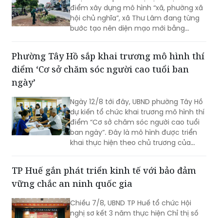
điểm xây dựng mô hình “xã, phường xã
hội chủ nghĩa”, xã Thư Lâm đang từng
bước tạo nên diện mạo mới bằng
những việc làm cụ thể, thiết thực. Từ
những tuyến đường được chỉnh trang,
Phường Tây Hồ sắp khai trương mô hình thí
hàng cây, bồn hoa được chăm sóc đến
điểm ‘Cơ sở chăm sóc người cao tuổi ban
các ao hồ được cải tạo, làm sạch…, tất
cả đều thể hiện sự vào cuộc của cả hệ
ngày’
thống chính trị cùng sự đồng thuận
của Nhân dân với mục tiêu lấy người
Ngày 12/8 tới đây, UBND phường Tây Hồ
dân làm trung tâm, lấy chất lượng
dự kiến tổ chức khai trương mô hình thí
cuộc sống làm thước đo cho sự phát
điểm “Cơ sở chăm sóc người cao tuổi
triển.
ban ngày”. Đây là mô hình được triển
khai thực hiện theo chủ trương của
Thành phố Hà Nội về thí điểm mô hình
chăm sóc người cao tuổi ban ngày tại
TP Huế gắn phát triển kinh tế với bảo đảm
xã, phường.
vững chắc an ninh quốc gia
Chiều 7/8, UBND TP Huế tổ chức Hội
nghị sơ kết 3 năm thực hiện Chỉ thị số