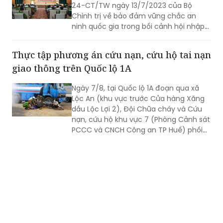
24-CT/TW ngày 13/7/2023 của Bộ
Chính trị về bảo đảm vững chắc an
ninh quốc gia trong bối cảnh hội nhập
quốc tế toàn diện, sâu rộng.
Thực tập phương án cứu nạn, cứu hộ tai nạn
giao thông trên Quốc lộ 1A
Ngày 7/8, tại Quốc lộ 1A đoạn qua xã
Lộc An (khu vực trước Cửa hàng Xăng
dầu Lộc Lợi 2), Đội Chữa cháy và Cứu
nạn, cứu hộ khu vực 7 (Phòng Cảnh sát
PCCC và CNCH Công an TP Huế) phối
hợp UBND xã Lộc An tổ chức thực tập
phương án cứu nạn, cứu hộ đối với tình
huống tai nạn giao thông đường bộ có
huy động nhiều lực lượng, phương tiện
tham gia.