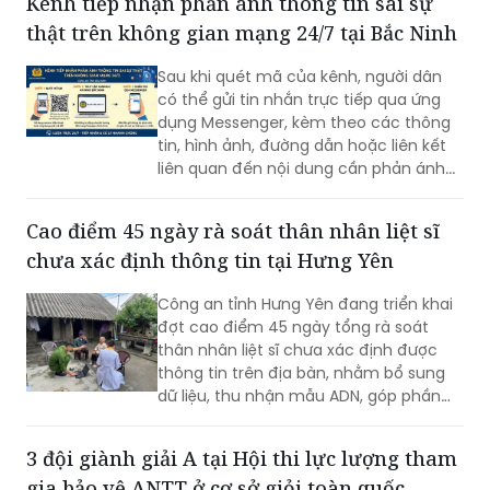
Kênh tiếp nhận phản ánh thông tin sai sự
thật trên không gian mạng 24/7 tại Bắc Ninh
Sau khi quét mã của kênh, người dân
có thể gửi tin nhắn trực tiếp qua ứng
dụng Messenger, kèm theo các thông
tin, hình ảnh, đường dẫn hoặc liên kết
liên quan đến nội dung cần phản ánh...
Cao điểm 45 ngày rà soát thân nhân liệt sĩ
chưa xác định thông tin tại Hưng Yên
Công an tỉnh Hưng Yên đang triển khai
đợt cao điểm 45 ngày tổng rà soát
thân nhân liệt sĩ chưa xác định được
thông tin trên địa bàn, nhằm bổ sung
dữ liệu, thu nhận mẫu ADN, góp phần
xác định danh tính hài cốt liệt sĩ còn
thiếu thông tin.
3 đội giành giải A tại Hội thi lực lượng tham
gia bảo vệ ANTT ở cơ sở giỏi toàn quốc