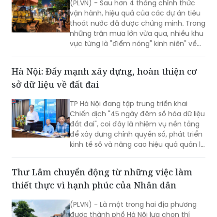
(PLVN) - Sau hơn 4 tháng chính thức
vận hành, hiệu quả của các dự án tiêu
thoát nước đã được chứng minh. Trong
những trận mưa lớn vừa qua, nhiều khu
vực từng là "điểm nóng" kinh niên" về
úng ngập đã ghi nhận sự cải thiện đáng
kể.
Hà Nội: Đẩy mạnh xây dựng, hoàn thiện cơ
sở dữ liệu về đất đai
TP Hà Nội đang tập trung triển khai
Chiến dịch "45 ngày đêm số hóa dữ liệu
đất đai", coi đây là nhiệm vụ nền tảng
để xây dựng chính quyền số, phát triển
kinh tế số và nâng cao hiệu quả quản lý
nhà nước về đất đai và đã đạt được
những kết quả rất đáng chú ý.
Thư Lâm chuyển động từ những việc làm
thiết thực vì hạnh phúc của Nhân dân
(PLVN) - Là một trong hai địa phương
được thành phố Hà Nội lựa chọn thí