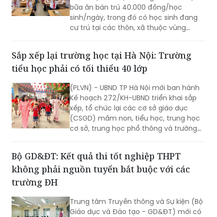
bữa ăn bán trú 40.000 đồng/học
sinh/ngày, trong đó có học sinh đang
cư trú tại các thôn, xã thuộc vùng
đồng bào dân tộc thiểu số và miền núi
theo danh sách do cơ quan có thẩm
Sắp xếp lại trường học tại Hà Nội: Trường
quyền phê duyệt tại thời điểm xác định
tiểu học phải có tối thiểu 40 lớp
đối tượng thụ hưởng chính sách; học
sinh đang cư trú tại xã Minh Châu theo
(PLVN) - UBND TP Hà Nội mới ban hành
địa giới hành chính tại thời điểm Nghị
Kế hoạch 272/KH-UBND triển khai sắp
quyết số 84/2026/NQ-HĐND có hiệu
xếp, tổ chức lại các cơ sở giáo dục
lực thi hành.
(CSGD) mầm non, tiểu học, trung học
cơ sở, trung học phổ thông và trường
chuyên biệt công lập trên địa bàn.
Bộ GD&ĐT: Kết quả thi tốt nghiệp THPT
không phải nguồn tuyển bắt buộc với các
trường ĐH
Trung tâm Truyền thông và Sự kiện (Bộ
Giáo dục và Đào tạo - GD&ĐT) mới có