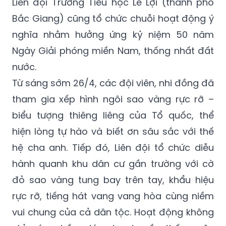
Liên đội Trường Tiểu học Lê Lợi (thành phố
Bắc Giang) cũng tổ chức chuỗi hoạt động ý
nghĩa nhằm hưởng ứng kỷ niệm 50 năm
Ngày Giải phóng miền Nam, thống nhất đất
nước.
Từ sáng sớm 26/4, các đội viên, nhi đồng đã
tham gia xếp hình ngôi sao vàng rực rỡ –
biểu tượng thiêng liêng của Tổ quốc, thể
hiện lòng tự hào và biết ơn sâu sắc với thế
hệ cha anh. Tiếp đó, Liên đội tổ chức diễu
hành quanh khu dân cư gần trường với cờ
đỏ sao vàng tung bay trên tay, khẩu hiệu
rực rỡ, tiếng hát vang vang hòa cùng niềm
vui chung của cả dân tộc. Hoạt động không