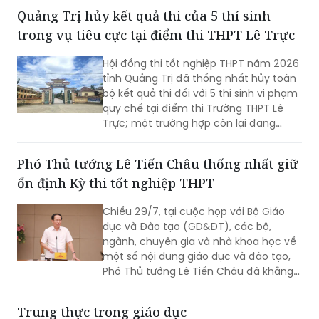
toàn, lành mạnh.
Quảng Trị hủy kết quả thi của 5 thí sinh
trong vụ tiêu cực tại điểm thi THPT Lê Trực
Hội đồng thi tốt nghiệp THPT năm 2026
tỉnh Quảng Trị đã thống nhất hủy toàn
bộ kết quả thi đối với 5 thí sinh vi phạm
quy chế tại điểm thi Trường THPT Lê
Trực; một trường hợp còn lại đang
được xin ý kiến Bộ Giáo dục và Đào tạo
để xử lý theo quy định.
Phó Thủ tướng Lê Tiến Châu thống nhất giữ
ổn định Kỳ thi tốt nghiệp THPT
Chiều 29/7, tại cuộc họp với Bộ Giáo
dục và Đào tạo (GD&ĐT), các bộ,
ngành, chuyên gia và nhà khoa học về
một số nội dung giáo dục và đào tạo,
Phó Thủ tướng Lê Tiến Châu đã khẳng
định rõ quan điểm của Chính phủ:
thống nhất giữ ổn định Kỳ thi tốt nghiệp
Trung thực trong giáo dục
THPT, bởi đây là kỳ thi đánh giá chuẩn