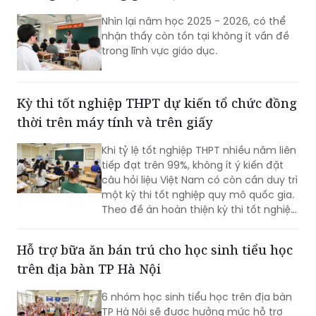
hóa đầu ra của giáo dục phổ thông và
Nhìn lại năm học 2025 - 2026, có thể
không thể bỏ trống.
nhận thấy còn tồn tại không ít vấn đề
trong lĩnh vực giáo dục.
Kỳ thi tốt nghiệp THPT dự kiến tổ chức đồng
thời trên máy tính và trên giấy
Khi tỷ lệ tốt nghiệp THPT nhiều năm liên
tiếp đạt trên 99%, không ít ý kiến đặt
câu hỏi liệu Việt Nam có còn cần duy trì
một kỳ thi tốt nghiệp quy mô quốc gia.
Theo đề án hoàn thiện kỳ thi tốt nghiệp
THPT của Bộ Giáo dục và Đào tạo
(GD&ĐT), cách tiếp cận này chưa phản
Hỗ trợ bữa ăn bán trú cho học sinh tiểu học
ánh đầy đủ vai trò của kỳ thi.
trên địa bàn TP Hà Nội
6 nhóm học sinh tiểu học trên địa bàn
TP Hà Nội sẽ được hưởng mức hỗ trợ