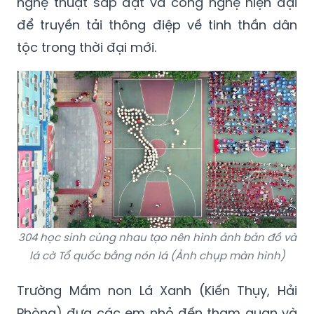
nghệ thuật sắp đặt và công nghệ hiện đại
để truyền tải thông điệp về tinh thần dân
tộc trong thời đại mới.
304 học sinh cùng nhau tạo nên hình ảnh bản đồ và
lá cờ Tổ quốc bằng nón lá (Ảnh chụp màn hình)
Trường Mầm non Lá Xanh (Kiến Thụy, Hải
Phòng) đưa các em nhỏ đến tham quan và