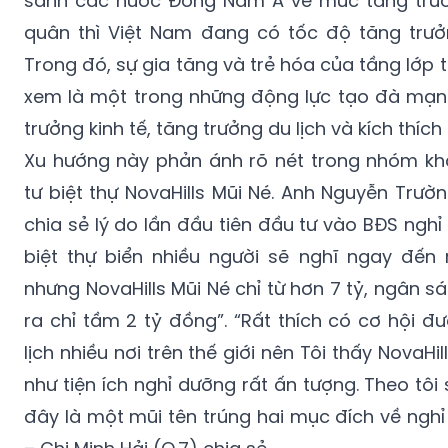
sánh các nước Đông Nam Á về mức tăng trưở
quân thì Việt Nam đang có tốc độ tăng trưở
Trong đó, sự gia tăng và trẻ hóa của tầng lớp 
xem là một trong những động lực tạo đà mạn
trưởng kinh tế, tăng trưởng du lịch và kích thích
Xu hướng này phản ánh rõ nét trong nhóm kh
tư biệt thự NovaHills Mũi Né. Anh Nguyễn Trườ
chia sẻ lý do lần đầu tiên đầu tư vào BĐS ngh
biệt thự biển nhiều người sẽ nghĩ ngay đến 
nhưng NovaHills Mũi Né chỉ từ hơn 7 tỷ, ngân s
ra chỉ tầm 2 tỷ đồng”. “Rất thích có cơ hội đ
lịch nhiều nơi trên thế giới nên Tôi thấy NovaHil
như tiện ích nghỉ dưỡng rất ấn tượng. Theo tôi 
đây là một mũi tên trúng hai mục đích về ngh