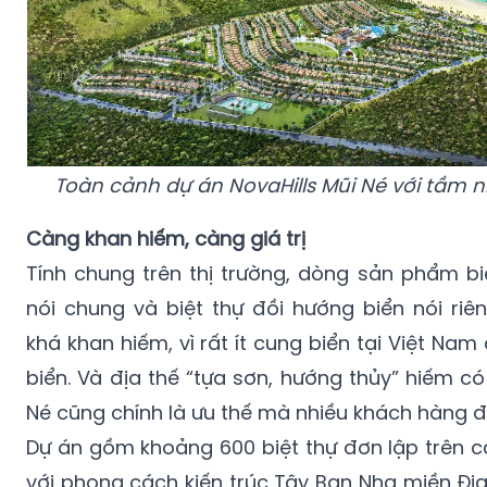
Toàn cảnh dự án NovaHills Mũi Né với tầm 
Càng khan hiếm, càng giá trị
Tính chung trên thị trường, dòng sản phẩm bi
nói chung và biệt thự đồi hướng biển nói ri
khá khan hiếm, vì rất ít cung biển tại Việt Nam 
biển. Và địa thế “tựa sơn, hướng thủy” hiếm có
Né cũng chính là ưu thế mà nhiều khách hàng 
Dự án gồm khoảng 600 biệt thự đơn lập trên c
với phong cách kiến trúc Tây Ban Nha miền Đị