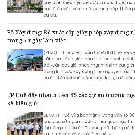
quy định điều kiện để được mua, thuê mua 
ứng điều kiện về nhà ở và thu nhập, không 
cư trú.
Bộ Xây dựng: Đề xuất cấp giấy phép xây dựng nh
trong 7 ngày làm việc
(PLVN) - Trong Văn bản 6854/BXD-VP về việ
cắt giảm, đơn giản hóa thủ tục hành chín
đề xuất loạt giải pháp mạnh nhằm cắt giả
trong lĩnh vực xây dựng theo nguyên tắc: “
dự án đến khi khởi công xây dựng, mỗi công 
thực hiện 1 TTHC”.
TP Huế đẩy nhanh tiến độ các dự án trường học 
xã biên giới
UBND TP Huế vừa ban hành Công văn số 6
cầu các sở, ngành, đơn vị liên quan tập tr
thi công các dự án Trường phổ thông nội tr
THCS tại các xã A Lưới 3, A Lưới 4.