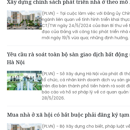
Xây dựng chính sách phát triển nhà ở theo mô
(PLVN) - Tại cuộc làm việc với Đảng ủy Chí
ngành liên quan về tình hình triển khai thực
CT/TW ngày 24/5/2024 của Ban Bí thư về 
đạo của Đảng với công tác phát triển nhà ở
mới ngày 19/5 vừa qua; những định hướng, 
thư, Chủ tịch nước Tô Lâm được dư luận đặ
Yêu cầu rà soát toàn bộ sàn giao dịch bất động 
Hà Nội
(PLVN) - Sở Xây dựng Hà Nội vừa phát đi t
tổ chức, cá nhân kinh doanh dịch vụ sàn g
trên địa bàn thành phố tiến hành rà soát đi
báo cáo và hồ sơ pháp lý về cơ quan quản 
28/5/2026.
Mua nhà ở xã hội có bắt buộc phải đăng ký tạm
(PLVN) - Bộ Xây dựng cho biết, pháp luật v