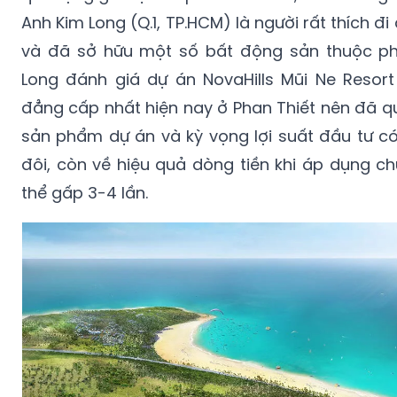
Anh Kim Long (Q.1, TP.HCM) là người rất thích đi
và đã sở hữu một số bất động sản thuộc ph
Long đánh giá dự án NovaHills Mũi Ne Resort 
đẳng cấp nhất hiện nay ở Phan Thiết nên đã q
sản phẩm dự án và kỳ vọng lợi suất đầu tư có
đôi, còn về hiệu quả dòng tiền khi áp dụng c
thể gấp 3-4 lần.