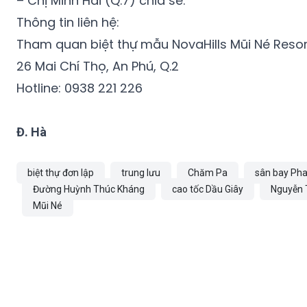
– Chị Minh Hải (Q.7) chia sẻ.
Thông tin liên hệ:
Tham quan biệt thự mẫu NovaHills Mũi Né Resort
26 Mai Chí Thọ, An Phú, Q.2
Hotline: 0938 221 226
Đ. Hà
biệt thự đơn lập
trung lưu
Chăm Pa
sân bay Pha
Đường Huỳnh Thúc Kháng
cao tốc Dầu Giây
Nguyễn 
Mũi Né