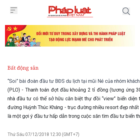
Trang chủ “Soi” bài đoàn đầu tư
Bất động sản
“Soi” bài đoàn đầu tư BĐS du lịch tại mũi Né của nhóm khách
(PLO) - Thanh toán đợt đầu khoảng 2 tỉ đồng (tương ứng 30%
nhà đầu tư có thể sở hữu căn biệt thự đồi “view” biển diện 
đường Huỳnh Thúc Kháng - trục đường nhiều resort đẹp nhấ
là một gợi ý đầu tư hấp dẫn trong cuộc săn tìm đầu tư biển t
Thứ Sáu 07/12/2018 12:30 (GMT+7)