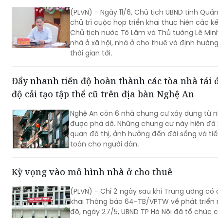
(PLVN) - Ngày 11/6, Chủ tịch UBND tỉnh Quả
chủ trì cuộc họp triển khai thực hiện các kế
Chủ tịch nước Tô Lâm và Thủ tướng Lê Minh
nhà ở xã hội, nhà ở cho thuê và định hướng
thời gian tới.
Đẩy nhanh tiến độ hoàn thành các tòa nhà tái đ
độ cải tạo tập thể cũ trên địa bàn Nghệ An
Nghệ An còn 6 nhà chung cư xây dựng từ 
được phá dỡ. Những chung cư này hiện đã
quan đô thị, ảnh hưởng đến đời sống và t
toàn cho người dân.
Kỳ vọng vào mô hình nhà ở cho thuê
(PLVN) - Chỉ 2 ngày sau khi Trung ương có 
khai Thông báo 64-TB/VPTW về phát triển 
đô, ngày 27/5, UBND TP Hà Nội đã tổ chức c