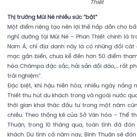
Thiết
Thị trường Mũi Né nhiều sức “bật”
Một điểm riêng tạo nên lợi thế hấp dẫn cho bấ
nghỉ dưỡng tại Mũi Né – Phan Thiết chính là 
Nam Á, chỉ địa danh này là có những đồi cát 
mạc gần biển, chưa kể đến hơn 50 điểm tham 
hóa Chămpa đặc sắc, hải sản dồi dào,… rất ph
trải nghiệm”.
Đặc biệt, khí hậu hiền hòa, nhiều ngày nắng 
Thiết thu hút du khách trong và ngoài nước q
thời gian khai thác đầu tư trong một năm cũn
chiều. Theo thống kê của Sở Văn hóa – Thể th
Thuận, trong 10 tháng qua, toàn tỉnh đã đón 
khách. Dự tính cả năm nay, Bình Thuận sẽ đón h