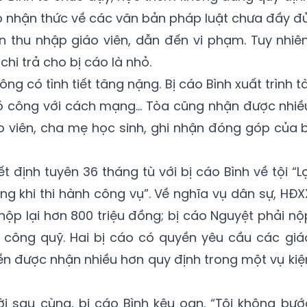
o nhận thức về các văn bản pháp luật chưa đầy đủ
ện thu nhập giáo viên, dẫn đến vi phạm. Tuy nhiên
 chi trả cho bị cáo là nhỏ.
g có tình tiết tăng nặng. Bị cáo Bình xuất trình tà
 có công với cách mạng... Tòa cũng nhận được nhiề
o viên, cha mẹ học sinh, ghi nhận đóng góp của b
 định tuyên 36 tháng tù với bị cáo Bình về tội “Lợ
ng khi thi hành công vụ”. Về nghĩa vụ dân sự, HĐX
nộp lại hơn 800 triệu đồng; bị cáo Nguyệt phải nộ
 công quỹ. Hai bị cáo có quyền yêu cầu các giá
iền được nhận nhiều hơn quy định trong một vụ kiệ
lời sau cùng, bị cáo Bình kêu oan. “Tôi không bướ