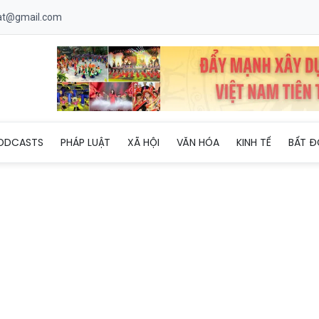
uat@gmail.com
n quan việc dạy thêm tại Trường THCS Ba Đình (Hà Nội): Tòa tuyê
ODCASTS
PHÁP LUẬT
XÃ HỘI
VĂN HÓA
KINH TẾ
BẤT Đ