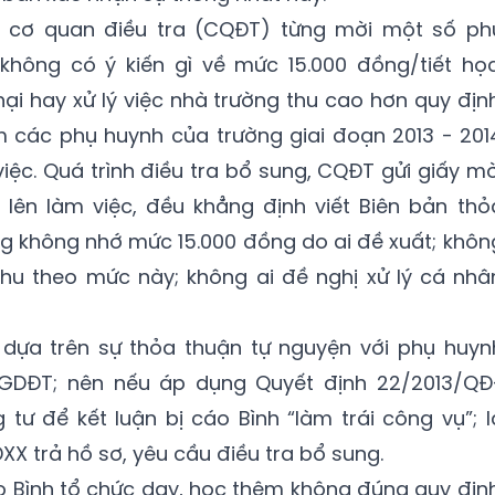
ện cơ quan điều tra (CQĐT) từng mời một số ph
không có ý kiến gì về mức 15.000 đồng/tiết học
ại hay xử lý việc nhà trường thu cao hơn quy định
m các phụ huynh của trường giai đoạn 2013 - 201
iệc. Quá trình điều tra bổ sung, CQĐT gửi giấy mờ
 lên làm việc, đều khẳng định viết Biên bản thỏ
g không nhớ mức 15.000 đồng do ai đề xuất; khôn
 thu theo mức này; không ai đề nghị xử lý cá nhâ
n dựa trên sự thỏa thuận tự nguyện với phụ huyn
BGDĐT; nên nếu áp dụng Quyết định 22/2013/QĐ
tư để kết luận bị cáo Bình “làm trái công vụ”; l
XX trả hồ sơ, yêu cầu điều tra bổ sung.
áo Bình tổ chức dạy, học thêm không đúng quy định