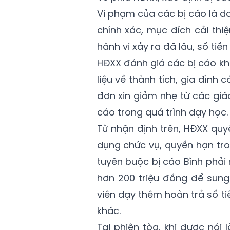
Vi phạm của các bị cáo là d
chính xác, mục đích cải thi
hành vi xảy ra đã lâu, số tiền
HĐXX đánh giá các bị cáo khôn
liệu về thành tích, gia đình
đơn xin giảm nhẹ từ các giá
cáo trong quá trình dạy học.
Từ nhận định trên, HĐXX quyết
dụng chức vụ, quyền hạn tro
tuyên buộc bị cáo Bình phải 
hơn 200 triệu đồng để sung
viên dạy thêm hoàn trả số t
khác.
Tại phiên tòa, khi được nói 