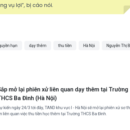
g vụ lợi”, bị cáo nói.
 quyền hạn
dạy thêm
thu tiền
Hà Nội
Nguyễn Thị B
Sắp mở lại phiên xử liên quan dạy thêm tại Trường
THCS Ba Đình (Hà Nội)
ự kiến ngày 24/3 tới đây, TAND khu vực I - Hà Nội sẽ mở lại phiên xử sơ 
n liên quan việc thu tiền học thêm tại Trường THCS Ba Đình.