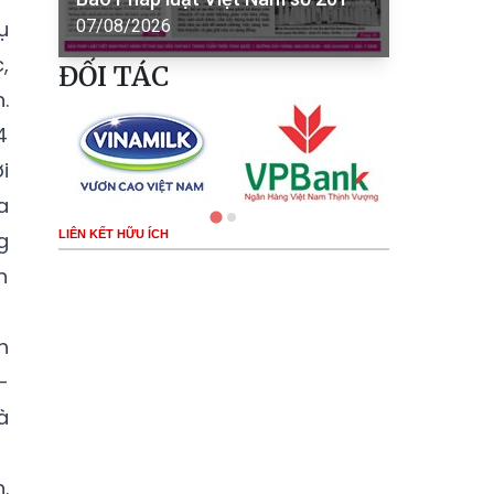
ụ
07/08/2026
,
ĐỐI TÁC
.
4
i
a
…
g
LIÊN KẾT HỮU ÍCH
n
h
-
à
.