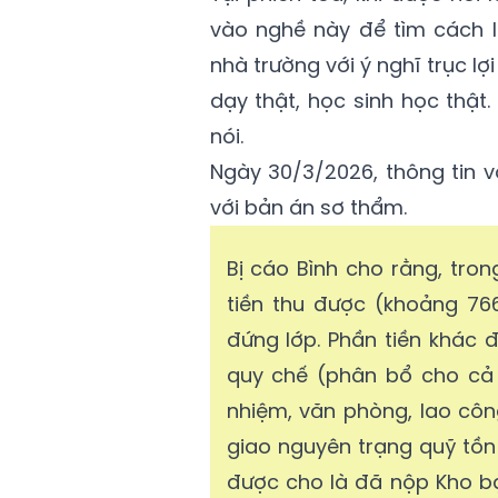
vào nghề này để tìm cách l
nhà trường với ý nghĩ trục lợ
dạy thật, học sinh học thật.
nói.
Ngày 30/3/2026, thông tin v
với bản án sơ thẩm.
Bị cáo Bình cho rằng, tron
tiền thu được (khoảng 766
đứng lớp. Phần tiền khác 
quy chế (phân bổ cho cả 
nhiệm, văn phòng, lao công
giao nguyên trạng quỹ tồn
được cho là đã nộp Kho bạc