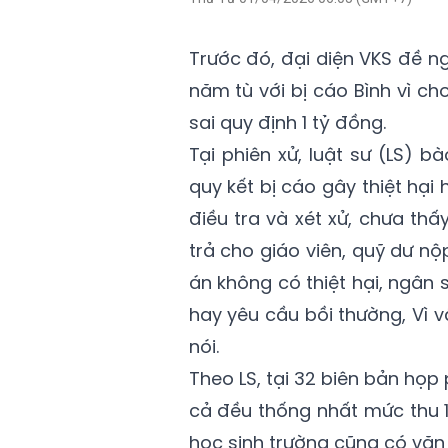
Trước đó, đại diện VKS đề n
năm tù với bị cáo Bình vì ch
sai quy định 1 tỷ đồng.
Tại phiên xử, luật sư (LS) 
quy kết bị cáo gây thiệt hại
điều tra và xét xử, chưa thấ
trả cho giáo viên, quỹ dư nộ
án không có thiệt hại, ngân s
hay yêu cầu bồi thường, Vì v
nói.
Theo LS, tại 32 biên bản họp
cả đều thống nhất mức thu 1
học sinh trường cũng có văn