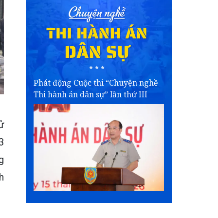
Phát động Cuộc thi “Chuyện nghề
Thi hành án dân sự” lần thứ III
ử
3
g
h