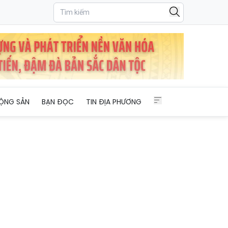
n mức án 3 năm tù, bị cáo kêu oan
ỘNG SẢN
BẠN ĐỌC
TIN ĐỊA PHƯƠNG