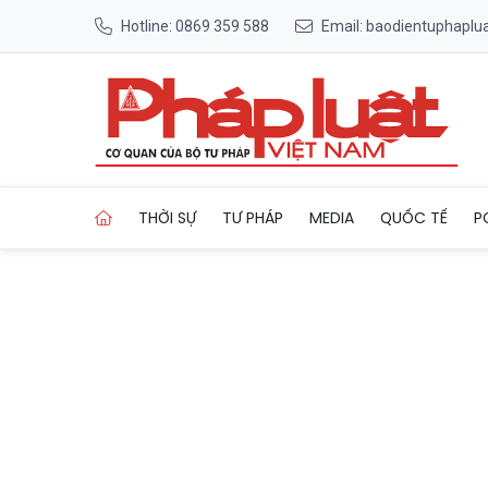
Hotline: 0869 359 588
Email: baodientuphapl
Trang chủ Sơ thẩm vụ án liê
THỜI SỰ
TƯ PHÁP
MEDIA
QUỐC TẾ
P