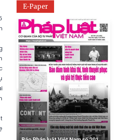
E-Paper
5
m
g
h
c
ụ
i
n
t
ẹ
Báo Pháp luật Việt Nam số 201