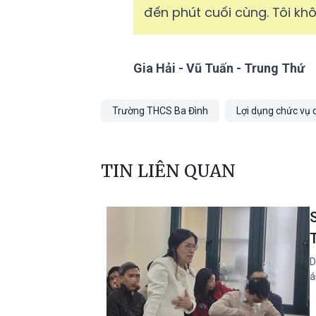
đến phút cuối cùng. Tôi khôn
Gia Hải - Vũ Tuấn - Trung Thứ
Trường THCS Ba Đình
Lợi dụng chức vụ
TIN LIÊN QUAN
D
á