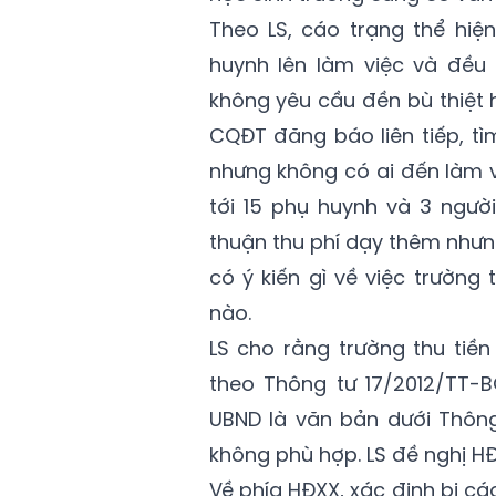
Theo LS, cáo trạng thể hi
huynh lên làm việc và đều 
không yêu cầu đền bù thiệt h
CQĐT đăng báo liên tiếp, tì
nhưng không có ai đến làm v
tới 15 phụ huynh và 3 người
thuận thu phí dạy thêm nhưn
có ý kiến gì về việc trường
nào.
LS cho rằng trường thu tiề
theo Thông tư 17/2012/TT-
UBND là văn bản dưới Thông 
không phù hợp. LS đề nghị HĐ
Về phía HĐXX, xác định bị c