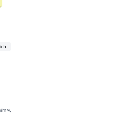
ình
thẩm vụ