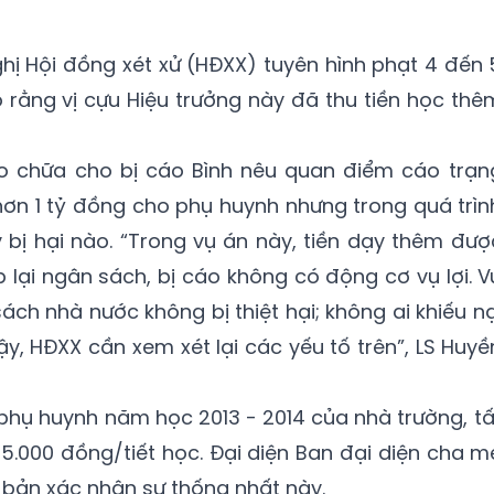
ghị Hội đồng xét xử (HĐXX) tuyên hình phạt 4 đến 
o rằng vị cựu Hiệu trưởng này đã thu tiền học thê
bào chữa cho bị cáo Bình nêu quan điểm cáo trạn
 hơn 1 tỷ đồng cho phụ huynh nhưng trong quá trìn
y bị hại nào. “Trong vụ án này, tiền dạy thêm đượ
p lại ngân sách, bị cáo không có động cơ vụ lợi. V
ách nhà nước không bị thiệt hại; không ai khiếu nạ
ậy, HĐXX cần xem xét lại các yếu tố trên”, LS Huyề
 phụ huynh năm học 2013 - 2014 của nhà trường, tấ
5.000 đồng/tiết học. Đại diện Ban đại diện cha m
 bản xác nhận sự thống nhất này.