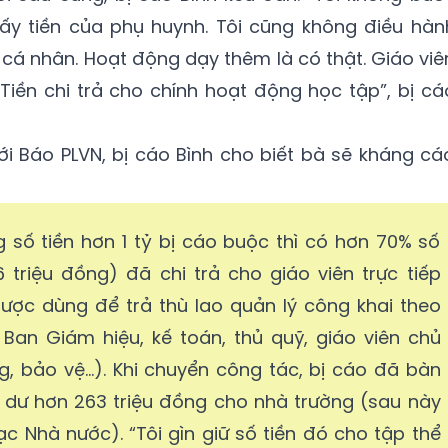
ấy tiền của phụ huynh. Tôi cũng không điều hàn
i cá nhân. Hoạt động dạy thêm là có thật. Giáo viê
 Tiền chi trả cho chính hoạt động học tập”, bị cá
ới Báo PLVN, bị cáo Bình cho biết bà sẽ kháng cá
g số tiền hơn 1 tỷ bị cáo buộc thì có hơn 70% số
 triệu đồng) đã chi trả cho giáo viên trực tiếp
được dùng để trả thù lao quản lý công khai theo
Ban Giám hiệu, kế toán, thủ quỹ, giáo viên chủ
, bảo vệ...). Khi chuyển công tác, bị cáo đã bàn
 dư hơn 263 triệu đồng cho nhà trường (sau này
 Nhà nước). “Tôi gìn giữ số tiền đó cho tập thể