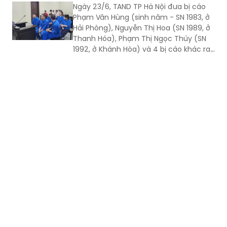
Ngày 23/6, TAND TP Hà Nội đưa bị cáo
Phạm Văn Hùng (sinh năm - SN 1983, ở
Hải Phòng), Nguyễn Thị Hoa (SN 1989, ở
Thanh Hóa), Phạm Thị Ngọc Thúy (SN
1992, ở Khánh Hòa) và 4 bị cáo khác ra
xét xử về tội Mua bán bộ phận cơ thể
người.