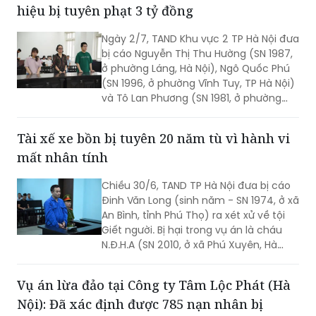
hiệu bị tuyên phạt 3 tỷ đồng
định về kế toán gây hậu quả nghiêm
trọng”.
Ngày 2/7, TAND Khu vực 2 TP Hà Nội đưa
bị cáo Nguyễn Thị Thu Hường (SN 1987,
ở phường Láng, Hà Nội), Ngô Quốc Phú
(SN 1996, ở phường Vĩnh Tuy, TP Hà Nội)
và Tô Lan Phương (SN 1981, ở phường
Láng, Hà Nội) ra xét xử về tội Trốn thuế.
Tài xế xe bồn bị tuyên 20 năm tù vì hành vi
mất nhân tính
Chiều 30/6, TAND TP Hà Nội đưa bị cáo
Đinh Văn Long (sinh năm - SN 1974, ở xã
An Bình, tỉnh Phú Thọ) ra xét xử về tội
Giết người. Bị hại trong vụ án là cháu
N.Đ.H.A (SN 2010, ở xã Phú Xuyên, Hà
Nội).
Vụ án lừa đảo tại Công ty Tâm Lộc Phát (Hà
Nội): Đã xác định được 785 nạn nhân bị