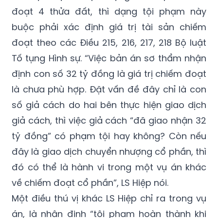
đoạt 4 thửa đất, thì dạng tội phạm này
buộc phải xác định giá trị tài sản chiếm
đoạt theo các Điều 215, 216, 217, 218 Bộ luật
Tố tụng Hình sự. “Việc bản án sơ thẩm nhận
định con số 32 tỷ đồng là giá trị chiếm đoạt
là chưa phù hợp. Đặt vấn đề đây chỉ là con
số giả cách do hai bên thực hiện giao dịch
giả cách, thì việc giả cách “đã giao nhận 32
tỷ đồng” có phạm tội hay không? Còn nếu
đây là giao dịch chuyển nhượng cổ phần, thì
đó có thể là hành vi trong một vụ án khác
về chiếm đoạt cổ phần”, LS Hiệp nói.
Một điều thú vị khác LS Hiệp chỉ ra trong vụ
án, là nhận định “tội phạm hoàn thành khi