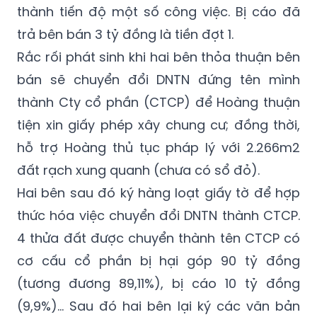
thành tiến độ một số công việc. Bị cáo đã
trả bên bán 3 tỷ đồng là tiền đợt 1.
Rắc rối phát sinh khi hai bên thỏa thuận bên
bán sẽ chuyển đổi DNTN đứng tên mình
thành Cty cổ phần (CTCP) để Hoàng thuận
tiện xin giấy phép xây chung cư; đồng thời,
hỗ trợ Hoàng thủ tục pháp lý với 2.266m2
đất rạch xung quanh (chưa có sổ đỏ).
Hai bên sau đó ký hàng loạt giấy tờ để hợp
thức hóa việc chuyển đổi DNTN thành CTCP.
4 thửa đất được chuyển thành tên CTCP có
cơ cấu cổ phần bị hại góp 90 tỷ đồng
(tương đương 89,11%), bị cáo 10 tỷ đồng
(9,9%)... Sau đó hai bên lại ký các văn bản