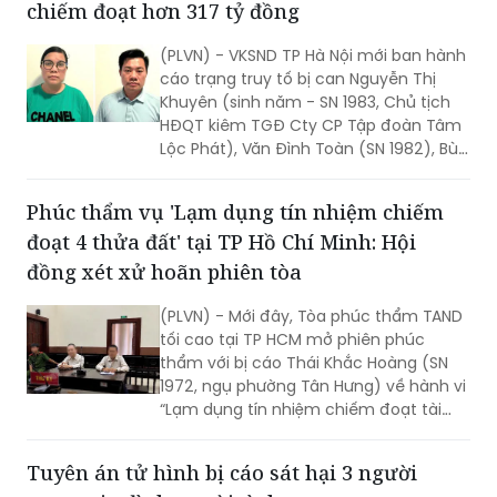
chiếm đoạt hơn 317 tỷ đồng
(PLVN) - VKSND TP Hà Nội mới ban hành
cáo trạng truy tố bị can Nguyễn Thị
Khuyên (sinh năm - SN 1983, Chủ tịch
HĐQT kiêm TGĐ Cty CP Tập đoàn Tâm
Lộc Phát), Văn Đình Toàn (SN 1982), Bùi
Thị Minh Nguyệt (SN 1968, cùng là Phó
TGĐ Cty Tâm Lộc Phát) về tội “Lừa đảo
Phúc thẩm vụ 'Lạm dụng tín nhiệm chiếm
chiếm đoạt tài sản”.
đoạt 4 thửa đất' tại TP Hồ Chí Minh: Hội
đồng xét xử hoãn phiên tòa
(PLVN) - Mới đây, Tòa phúc thẩm TAND
tối cao tại TP HCM mở phiên phúc
thẩm với bị cáo Thái Khắc Hoàng (SN
1972, ngụ phường Tân Hưng) về hành vi
“Lạm dụng tín nhiệm chiếm đoạt tài
sản”. Sau 1 tuần nghị án, ngày 26/6,
HĐXX quay lại phần xét hỏi.
Tuyên án tử hình bị cáo sát hại 3 người