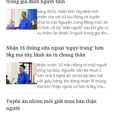
trong gia đình người tình
Sáng 26/6, TAND tỉnh Tây Ninh mở
phiên tòa xét xử lưu động và tuyên
phạt bị cáo Nguyễn Công Bằng mức án
tử hình về tội "Giết người" sau khi gây ra
vụ thảm án khiến 3 người trong gia đình
người tình tử vong.
Nhận 16 thùng sữa ngoại ‘ngụy trang’ hơn
9kg ma túy, lãnh án tù chung thân
Nhận trước 20 triệu đồng từ một người
sống tại Đức, Nguyễn Văn Ba thuê 2
căn nhà ở Nghệ An và Hà Nội làm nơi
cất giấu hàng. Khi đang nhận 16 thùng
sữa bột nhập ngoại có hơn 9,3kg ma
túy được "ngụy trang" bên trong, đối
tượng bị lực lượng chức năng bắt giữ.
Tuyên án nhóm môi giới mua bán thận
người