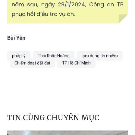
năm sau, ngày 29/1/2024, Công an TP
phục hồi điều tra vụ án.
Bùi Yên
pháp lý
Thái Khắc Hoàng
lạm dụng tín nhiệm
Chiếm đoạt đất đai
TP Hồ Chí Minh
TIN CÙNG CHUYÊN MỤC