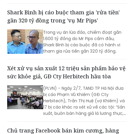
đồng của các bị hại
Shark Bình bị cáo buộc tham gia 'rửa tiền'
gần 320 tỷ đồng trong 'vụ Mr Pips'
Trong vụ án lừa đảo, chiếm đoạt gần
1.600 tỷ đồng do Mr Pips cầm đầu,
Shark Bình bị cáo buộc đã có hành vi
tham gia rửa tiền gần 320 tỷ đồng.
Xét xử vụ sản xuất 12 triệu sản phẩm bảo vệ
sức khỏe giả, GĐ Cty Herbitech hầu tòa
(PLVN) - Ngày 2/7, TAND TP Hà Nội đưa
bị cáo Phạm Vũ Khiêm (GĐ Cty
Herbitech), Trần Thị Huệ (vợ Khiêm) và
17 bị cáo khác ra xét xử về các tội: “Sản
xuất, buôn bán hàng giả là lương thực,
thực phẩm, phụ gia thực phẩm”; “Vi
phạm quy định về kế toán gây hậu quả
Chủ trang Facebook bán kim cương, hàng
nghiêm trọng”; “Rửa tiền”; “Vi phạm quy