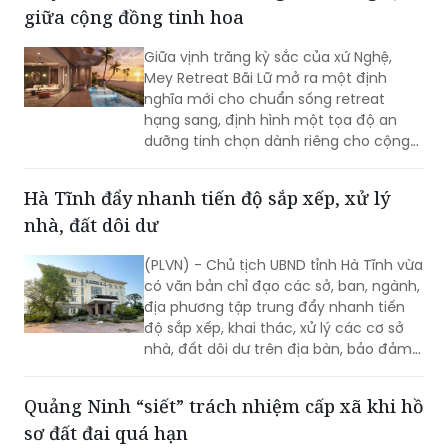
giữa cộng đồng tinh hoa
Giữa vịnh trăng kỳ sắc của xứ Nghệ,
Mey Retreat Bãi Lữ mở ra một định
nghĩa mới cho chuẩn sống retreat
hạng sang, định hình một tọa độ an
dưỡng tinh chọn dành riêng cho cộng
đồng người Nghệ tinh hoa.
Hà Tĩnh đẩy nhanh tiến độ sắp xếp, xử lý
nhà, đất dôi dư
(PLVN) - Chủ tịch UBND tỉnh Hà Tĩnh vừa
có văn bản chỉ đạo các sở, ban, ngành,
địa phương tập trung đẩy nhanh tiến
độ sắp xếp, khai thác, xử lý các cơ sở
nhà, đất dôi dư trên địa bàn, bảo đảm
hoàn thành đúng yêu cầu của Chính
phủ và kế hoạch của tỉnh.
Quảng Ninh “siết” trách nhiệm cấp xã khi hồ
sơ đất đai quá hạn