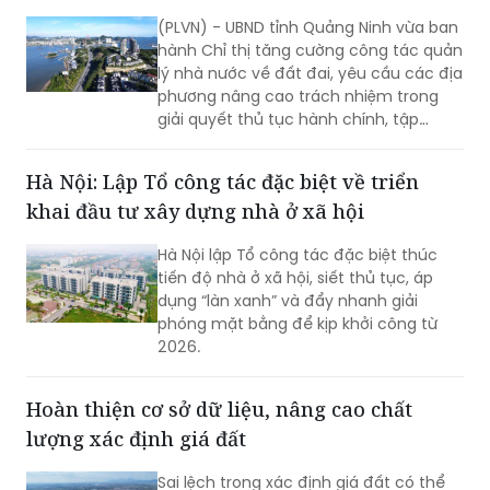
(PLVN) - UBND tỉnh Quảng Ninh vừa ban
hành Chỉ thị tăng cường công tác quản
lý nhà nước về đất đai, yêu cầu các địa
phương nâng cao trách nhiệm trong
giải quyết thủ tục hành chính, tập
trung xử lý hồ sơ tồn đọng, đẩy nhanh
tiến độ cấp Giấy chứng nhận quyền sử
Hà Nội: Lập Tổ công tác đặc biệt về triển
dụng đất, bảo đảm quyền và lợi ích
khai đầu tư xây dựng nhà ở xã hội
hợp pháp của người dân, doanh nghiệp.
Hà Nội lập Tổ công tác đặc biệt thúc
tiến độ nhà ở xã hội, siết thủ tục, áp
dụng “làn xanh” và đẩy nhanh giải
phóng mặt bằng để kịp khởi công từ
2026.
Hoàn thiện cơ sở dữ liệu, nâng cao chất
lượng xác định giá đất
Sai lệch trong xác định giá đất có thể