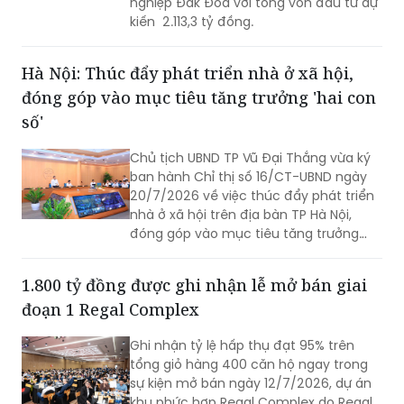
nghiệp Đak Đoa với tổng vốn đầu tư dự
kiến 2.113,3 tỷ đồng.
Hà Nội: Thúc đẩy phát triển nhà ở xã hội,
đóng góp vào mục tiêu tăng trưởng 'hai con
số'
Chủ tịch UBND TP Vũ Đại Thắng vừa ký
ban hành Chỉ thị số 16/CT-UBND ngày
20/7/2026 về việc thúc đẩy phát triển
nhà ở xã hội trên địa bàn TP Hà Nội,
đóng góp vào mục tiêu tăng trưởng
kinh tế - xã hội “hai con số”.
1.800 tỷ đồng được ghi nhận lễ mở bán giai
đoạn 1 Regal Complex
Ghi nhận tỷ lệ hấp thụ đạt 95% trên
tổng giỏ hàng 400 căn hộ ngay trong
sự kiện mở bán ngày 12/7/2026, dự án
khu phức hợp Regal Complex do Regal