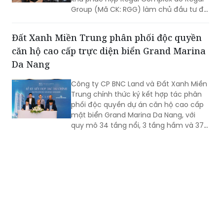
Group (Mã CK: RGG) làm chủ đầu tư đã
phát đi một tín hiệu thanh khoản đầy
ấn tượng.
Đất Xanh Miền Trung phân phối độc quyền
căn hộ cao cấp trực diện biển Grand Marina
Da Nang
Công ty CP BNC Land và Đất Xanh Miền
Trung chính thức ký kết hợp tác phân
phối độc quyền dự án căn hộ cao cấp
mặt biển Grand Marina Da Nang, với
quy mô 34 tầng nổi, 3 tầng hầm và 379
căn hộ.