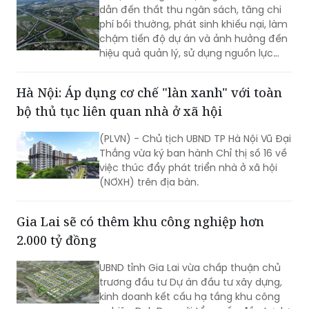
dẫn đến thất thu ngân sách, tăng chi
phí bồi thường, phát sinh khiếu nại, làm
chậm tiến độ dự án và ảnh hưởng đến
hiệu quả quản lý, sử dụng nguồn lực
đất đai. Để nâng cao chất lượng, tính
minh bạch và hiệu quả của hoạt động
Hà Nội: Áp dụng cơ chế "làn xanh" với toàn
thẩm định giá đất, cần triển khai đồng
bộ thủ tục liên quan nhà ở xã hội
bộ nhiều giải pháp.
(PLVN) - Chủ tịch UBND TP Hà Nội Vũ Đại
Thắng vừa ký ban hành Chỉ thị số 16 về
việc thúc đẩy phát triển nhà ở xã hội
(NƠXH) trên địa bàn.
Gia Lai sẽ có thêm khu công nghiệp hơn
2.000 tỷ đồng
UBND tỉnh Gia Lai vừa chấp thuận chủ
trương đầu tư Dự án đầu tư xây dựng,
kinh doanh kết cấu hạ tầng khu công