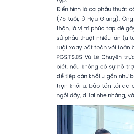
Điển hình là ca phẫu thuật c
(75 tuổi, ở Hậu Giang). Ôn
thận, là vị trí phức tạp dễ 
sử phẫu thuật nhiều lần (u t
ruột xoay bất toàn với toàn 
PGS.TS.BS Vũ Lê Chuyên trự
biết, nếu không có sự hỗ tr
để tiếp cận khối u gần như b
trọn khối u, bảo tồn tối đa
ngồi dậy, đi lại nhẹ nhàng, vớ