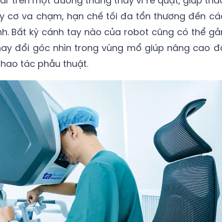
ar trên một đường thẳng thay vì rẽ quạt, giúp tha
uy cơ va chạm, hạn chế tối đa tổn thương đến cá
 Bất kỳ cánh tay nào của robot cũng có thể gắ
thay đổi góc nhìn trong vùng mổ giúp nâng cao đ
thao tác phẫu thuật.