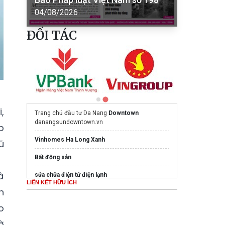
04/08/2026
ĐỐI TÁC
,
Trang chủ đầu tư Da Nang
Downtown
danangsundowntown.vn
p
Vinhomes Ha Long Xanh
ũ
Bất động sản
à
sửa chữa điện tử điện lạnh
LIÊN KẾT HỮU ÍCH
n
spa lấy nhân mụn quận 4
o
Chú ý:
giá quizlet
tại Woku Shop
ờ