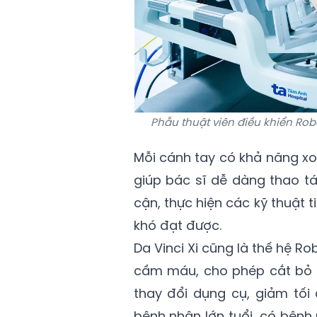
Phẫu thuật viên điều khiển Ro
Mỗi cánh tay có khả năng x
giúp bác sĩ dễ dàng thao tá
cận, thực hiện các kỹ thuật t
khó đạt được.
Da Vinci Xi cũng là thế hệ R
cầm máu, cho phép cắt bỏ 
thay đổi dụng cụ, giảm tối
bệnh nhân lớn tuổi, có bệnh 