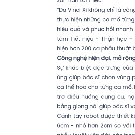
xâm lấn tối thiểu.
“Da Vinci Xi không chỉ là côn
thực hiện những ca mổ từng 
hiệu quả và phục hồi nhanh
tâm Tiết niệu - Thận học 
hiện hơn 200 ca phẫu thuật b
Công nghệ hiện đại, mở rộng
Sự khác biệt đặc trưng của
ứng giúp bác sĩ chọn vùng p
cá thể hóa cho từng ca mổ. 
trợ điều hướng dụng cụ, h
bằng giọng nói giúp bác sĩ v
Cánh tay robot được thiết 
6cm - nhỏ hơn 2cm so với t