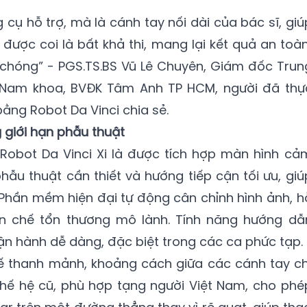
g cụ hỗ trợ, mà là cánh tay nối dài của bác sĩ, giú
được coi là bất khả thi, mang lại kết quả an toàn
 chóng” - PGS.TS.BS Vũ Lê Chuyên, Giám đốc Trun
- Nam khoa, BVĐK Tâm Anh TP HCM, người đã thự
ằng Robot Da Vinci chia sẻ.
 giới hạn phẫu thuật
 Robot Da Vinci Xi là được tích hợp màn hình cả
hẫu thuật cần thiết và hướng tiếp cận tối ưu, giú
Phần mềm hiện đại tự động cân chỉnh hình ảnh, h
ạn chế tổn thương mô lành. Tính năng hướng dẫ
ận hành dễ dàng, đặc biệt trong các ca phức tạp.
kế thanh mảnh, khoảng cách giữa các cánh tay ch
hế hệ cũ, phù hợp tạng người Việt Nam, cho phé