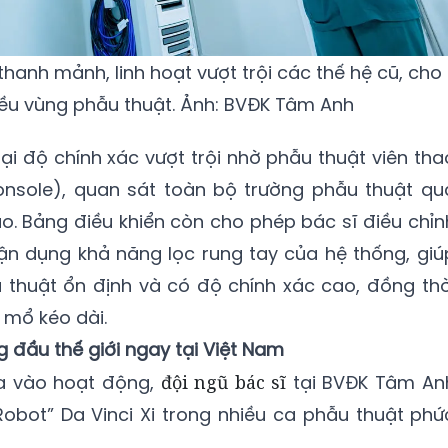
thanh mảnh, linh hoạt vượt trội các thế hệ cũ, cho
iều vùng phẫu thuật. Ảnh: BVĐK Tâm Anh
ại độ chính xác vượt trội nhờ phẫu thuật viên tha
onsole), quan sát toàn bộ trường phẫu thuật qu
o. Bảng điều khiển còn cho phép bác sĩ điều chỉn
ận dụng khả năng lọc rung tay của hệ thống, giú
 thuật ổn định và có độ chính xác cao, đồng thờ
 mổ kéo dài.
 đầu thế giới ngay tại Việt Nam
ưa vào hoạt động,
đội ngũ bác sĩ
tại BVĐK Tâm An
obot” Da Vinci Xi trong nhiều ca phẫu thuật phứ