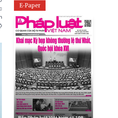
o
E-Paper
c
n
ộ
Báo Pháp luật Việt Nam số 198