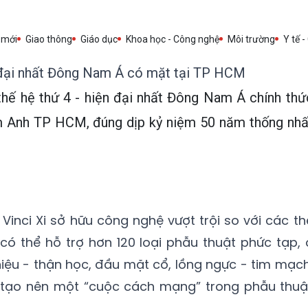
 mới
Giao thông
Giáo dục
Khoa học - Công nghệ
Môi trường
Y tế -
n đại nhất Đông Nam Á có mặt tại TP HCM
thế hệ thứ 4 - hiện đại nhất Đông Nam Á chính thứ
m Anh TP HCM, đúng dịp kỷ niệm 50 năm thống nhấ
 Vinci Xi sở hữu công nghệ vượt trội so với các th
 có thể hỗ trợ hơn 120 loại phẫu thuật phức tạp, 
niệu - thận học, đầu mặt cổ, lồng ngực - tim mạch
 tạo nên một “cuộc cách mạng” trong phẫu thuậ