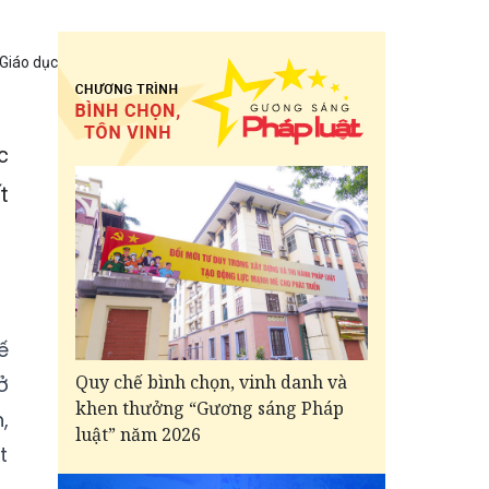
 Giáo dục
c
t
ế
Quy chế bình chọn, vinh danh và
ở
khen thưởng “Gương sáng Pháp
,
luật” năm 2026
t