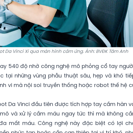
bot Da Vinci Xi qua màn hình cảm ứng. Ảnh: BVĐK Tâm Anh
oay 540 độ nhờ công nghệ mô phỏng cổ tay người
c tại những vùng phẫu thuật sâu, hẹp và khó tiế
inh vi mà nội soi truyền thống hoặc robot thế hệ c
obot Da Vinci đầu tiên được tích hợp tay cầm hàn v
mô và xử lý cầm máu ngay tức thì mà không cầ
 đa mất máu. Công nghệ này đặc biệt có lợi ch
nền phức tạp hoặc cần can thiệp tại vị trí khó, nh