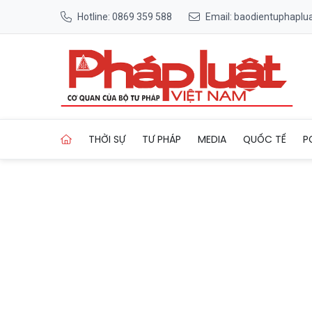
Hotline: 0869 359 588
Email: baodientuphapl
Trang chủ 'Siêu Robot' Da V
THỜI SỰ
TƯ PHÁP
MEDIA
QUỐC TẾ
P