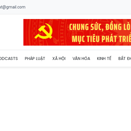
uat@gmail.com
inci Xi hiện đại nhất Đông Nam Á có mặt tại TP HCM
ODCASTS
PHÁP LUẬT
XÃ HỘI
VĂN HÓA
KINH TẾ
BẤT Đ