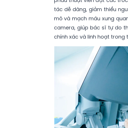
phẫu thuật viên đặt các troc
tác dễ dàng, giảm thiểu ng
mô và mạch máu xung quanh.
camera, giúp bác sĩ tự do 
chính xác và linh hoạt trong 