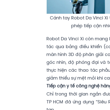
Cánh tay Robot Da Vinci Xi 
phép tiếp cận nh
Robot Da Vinci Xi còn mang l
tác qua bảng điều khiển (c
màn hình 3D độ phân giải ca
góc nhìn, độ phóng đại và t
thực hiện các thao tác phẫu
giảm thiểu sự mệt mỏi khi ca
Tiếp cận y tế công nghệ hàng
Chỉ trong thời gian ngắn đ
TP HCM đã ứng dụng “Siêu R
tạp.