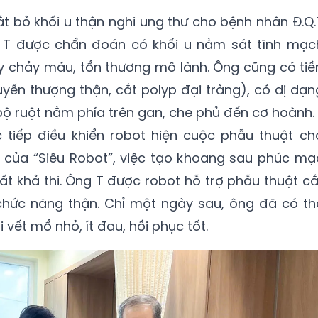
ắt bỏ khối u thận nghi ung thư cho bệnh nhân Đ.Q.
g T được chẩn đoán có khối u nằm sát tĩnh mạc
gây chảy máu, tổn thương mô lành. Ông cũng có tiề
uyến thượng thận, cắt polyp đại tràng), có dị dạn
bộ ruột nằm phía trên gan, che phủ đến cơ hoành.
c tiếp điều khiển robot hiện cuộc phẫu thuật ch
ợ của “Siêu Robot”, việc tạo khoang sau phúc mạ
ất khả thi. Ông T được robot hỗ trợ phẫu thuật cắ
 chức năng thận. Chỉ một ngày sau, ông đã có th
i vết mổ nhỏ, ít đau, hồi phục tốt.