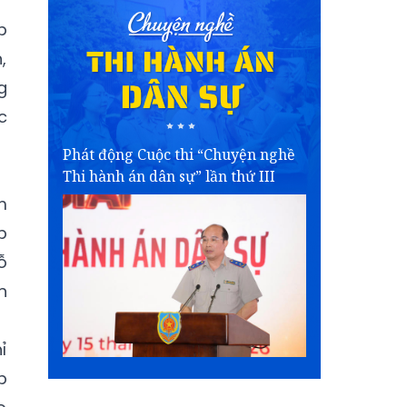
p
,
g
c
Phát động Cuộc thi “Chuyện nghề
Thi hành án dân sự” lần thứ III
m
p
ỗ
n
ỉ
p