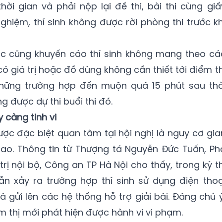
ời gian và phải nộp lại đề thi, bài thi cùng giấ
ghiệm, thí sinh không được rời phòng thi trước kh
c cũng khuyến cáo thí sinh không mang theo cá
ó giá trị hoặc đồ dùng không cần thiết tới điểm th
Những trường hợp đến muộn quá 15 phút sau thờ
g được dự thi buổi thi đó.
 càng tinh vi
ợc đặc biệt quan tâm tại hội nghị là nguy cơ gia
cao. Thông tin từ Thượng tá Nguyễn Đức Tuấn, Ph
rị nội bộ, Công an TP Hà Nội cho thấy, trong kỳ th
ẫn xảy ra trường hợp thí sinh sử dụng điện thoạ
 gửi lên các hệ thống hỗ trợ giải bài. Đáng chú ý
m thị mới phát hiện được hành vi vi phạm.