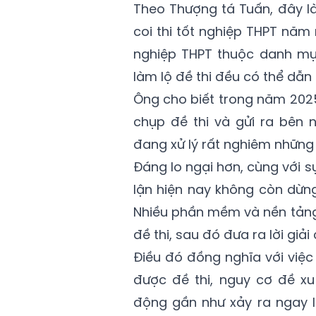
Theo Thượng tá Tuấn, đây là
coi thi tốt nghiệp THPT năm n
nghiệp THPT thuộc danh mục
làm lộ đề thi đều có thể dẫn
Ông cho biết trong năm 2025 
chụp đề thi và gửi ra bên 
đang xử lý rất nghiêm những 
Đáng lo ngại hơn, cùng với s
lận hiện nay không còn dừng 
Nhiều phần mềm và nền tảng 
đề thi, sau đó đưa ra lời giải
Điều đó đồng nghĩa với việc 
được đề thi, nguy cơ đề xu
động gần như xảy ra ngay lậ