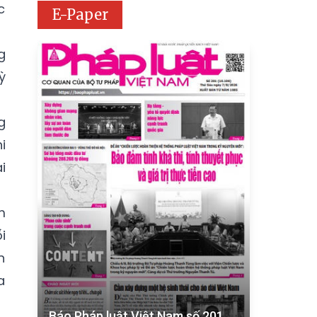
c
E-Paper
g
ỳ
g
i
i
m
i
n
a
Báo Pháp luật Việt Nam số 201