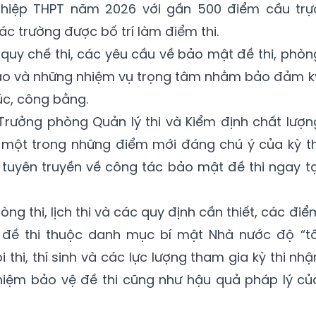
nghiệp THPT năm 2026 với gần 500 điểm cầu trự
ác trường được bố trí làm điểm thi.
t quy chế thi, các yêu cầu về bảo mật đề thi, phòn
ao và những nhiệm vụ trọng tâm nhằm bảo đảm k
úc, công bằng.
Trưởng phòng Quản lý thi và Kiểm định chất lượn
 một trong những điểm mới đáng chú ý của kỳ th
tuyên truyền về công tác bảo mật đề thi ngay tạ
ng thi, lịch thi và các quy định cần thiết, các điể
 đề thi thuộc danh mục bí mật Nhà nước độ “tố
thi, thí sinh và các lực lượng tham gia kỳ thi nhậ
hiệm bảo vệ đề thi cũng như hậu quả pháp lý củ