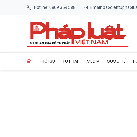
Hotline: 0869 359 588
Email: baodientuphapl
Trang chủ Siết quy chế, chặn
THỜI SỰ
TƯ PHÁP
MEDIA
QUỐC TẾ
P