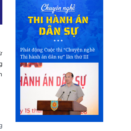
Phát động Cuộc thi “Chuyện nghề
ừ
Thi hành án dân sự” lần thứ III
g
m
g