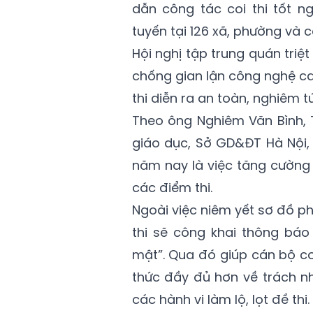
dẫn công tác coi thi tốt 
tuyến tại 126 xã, phường và c
Hội nghị tập trung quán triệ
chống gian lận công nghệ c
thi diễn ra an toàn, nghiêm t
Theo ông Nghiêm Văn Bình, 
giáo dục, Sở GD&ĐT Hà Nội,
năm nay là việc tăng cường 
các điểm thi.
Ngoài việc niêm yết sơ đồ phò
thi sẽ công khai thông báo
mật”. Qua đó giúp cán bộ coi 
thức đầy đủ hơn về trách n
các hành vi làm lộ, lọt đề thi.