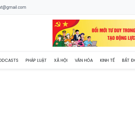
uat@gmail.com
 gian lận công nghệ cao trước giờ G
ODCASTS
PHÁP LUẬT
XÃ HỘI
VĂN HÓA
KINH TẾ
BẤT Đ