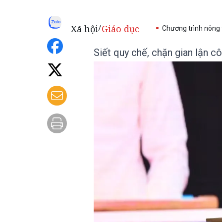
Xã hội
Giáo dục
/
Chương trình nông
Siết quy chế, chặn gian lận c