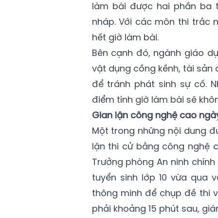
làm bài được hai phần ba th
nháp. Với các môn thi trắc n
hết giờ làm bài.
Bên cạnh đó, ngành giáo dụ
vật dụng cồng kềnh, tài sản c
để tránh phát sinh sự cố. 
điểm tính giờ làm bài sẽ khôn
Gian lận công nghệ cao ngày
Một trong những nội dung đư
lận thi cử bằng công nghệ 
Trưởng phòng An ninh chính t
tuyển sinh lớp 10 vừa qua v
thông minh để chụp đề thi và
phải khoảng 15 phút sau, giá