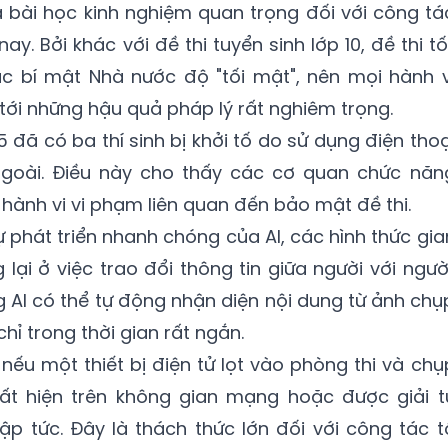
 bài học kinh nghiệm quan trọng đối với công tá
ay. Bởi khác với đề thi tuyển sinh lớp 10, đề thi tố
 bí mật Nhà nước độ "tối mật", nên mọi hành v
 tới những hậu quả pháp lý rất nghiêm trọng.
đã có ba thí sinh bị khởi tố do sử dụng điện thoạ
ngoài. Điều này cho thấy các cơ quan chức năn
hành vi vi phạm liên quan đến bảo mật đề thi.
ự phát triển nhanh chóng của AI, các hình thức gia
lại ở việc trao đổi thông tin giữa người với người
AI có thể tự động nhận diện nội dung từ ảnh chụ
 chỉ trong thời gian rất ngắn.
nếu một thiết bị điện tử lọt vào phòng thi và chụ
ất hiện trên không gian mạng hoặc được giải t
p tức. Đây là thách thức lớn đối với công tác t