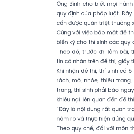
Ông Bình cho biết mọi hành v
quy định của pháp luật. Đây
cần được quán triệt thường xu
Cùng với việc bảo mật đề th
biến kỹ cho thí sinh các quy 
Theo đó, trước khi làm bài,
tin cá nhân trên đề thi, giấy 
Khi nhận đề thi, thí sinh có 
rách, mờ, nhòe, thiếu trang
trang, thí sinh phải báo ngay
khiếu nại liên quan đến đề th
“Đây là nội dung rất quan trọ
nắm rõ và thực hiện đúng qu
Theo quy chế, đối với môn thi