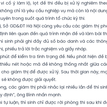
i cố ý làm lộ, lọt đề thi đều bị xử lý nghiêm the
 không chỉ là yêu cầu nghiệp vụ mà còn là nội dun
yên trong suốt quá trình tổ chức kỳ thi.
i, Sở GD&ĐT Hà Nội cũng yêu cầu các giám thị ph
định liên quan đến quá trình nhận đề và làm bài thi
 thí sinh phải ghi đầy đủ số báo danh và các thôn
thi, phiếu trả lời trắc nghiệm và giấy nháp.
5 phút để kiểm tra tình trạng đề. Nếu phát hiện đề b
, thiếu nét hoặc mã đề không thống nhất giữa cá
 cho giám thị để được xử lý. Sau thời gian này, mọ
i sẽ không được giải quyết.
ng, các giám thị phải nhắc lại nhiều lần để thí sin
y định”, ông Bình nhấn mạnh.
 tự luận, thí sinh chỉ được rời phòng thi sau khi đ