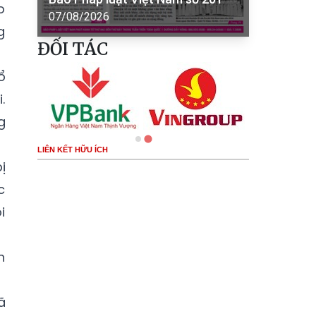
o
07/08/2026
g
ĐỐI TÁC
ổ
.
g
LIÊN KẾT HỮU ÍCH
ị
c
i
h
ã