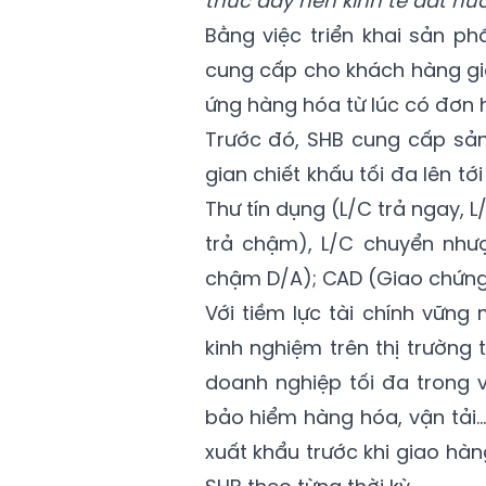
thúc đẩy nền kinh tế đất nướ
Bằng việc triển khai sản ph
cung cấp cho khách hàng giả
ứng hàng hóa từ lúc có đơn h
Trước đó, SHB cung cấp sản
gian chiết khấu tối đa lên t
Thư tín dụng (L/C trả ngay, L
trả chậm), L/C chuyển nhượ
chậm D/A); CAD (Giao chứng 
Với tiềm lực tài chính vững
kinh nghiệm trên thị trường 
doanh nghiệp tối đa trong v
bảo hiểm hàng hóa, vận tải..
xuất khẩu trước khi giao hà