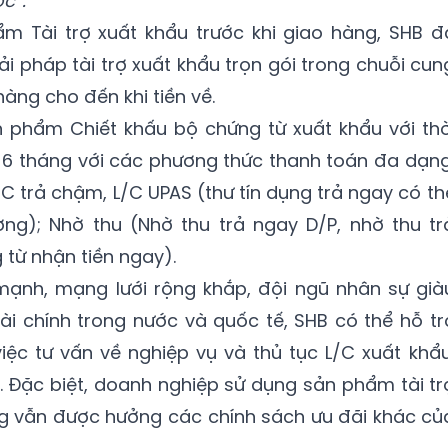
c”.
ẩm Tài trợ xuất khẩu trước khi giao hàng, SHB đ
i pháp tài trợ xuất khẩu trọn gói trong chuỗi cun
àng cho đến khi tiền về.
 phẩm Chiết khấu bộ chứng từ xuất khẩu với thờ
ới 6 tháng với các phương thức thanh toán đa dạng
/C trả chậm, L/C UPAS (thư tín dụng trả ngay có th
ng); Nhờ thu (Nhờ thu trả ngay D/P, nhờ thu tr
từ nhận tiền ngay).
 mạnh, mạng lưới rộng khắp, đội ngũ nhân sự già
tài chính trong nước và quốc tế, SHB có thể hỗ tr
iệc tư vấn về nghiệp vụ và thủ tục L/C xuất khẩu
.. Đặc biệt, doanh nghiệp sử dụng sản phẩm tài tr
ng vẫn được hưởng các chính sách ưu đãi khác củ