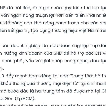
B đã cải tiến, đơn giản hóa quy trình thủ tục tạ
 vốn ngân hàng thuận lợi hơn đến triển khai nhiề
 trị để nâng cao khả năng cạnh tranh cho các sả
iên kết giá trị, tạo dựng thương hiệu Việt Nam trê
i các doanh nghiệp lớn, các doanh nghiệp Top đầ
ịnh hướng kinh doanh của SHB để hỗ trợ các DN v
nh phân phối, vốn và giải pháp công nghệ, đào tạ
ị…
SHB đẩy mạnh hoạt động tại các “Trung tâm hỗ tr
khẩu thông qua thương mại điện tử” tại chi nhán
 mà bước đầu là hai trung tâm đã được mở tại C
ài Gòn (Tp.HCM).