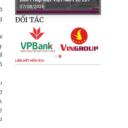
07/08/2026
ã
g
ĐỐI TÁC
i
:
ể
LIÊN KẾT HỮU ÍCH
ả
u
ợ
,
ợ
a