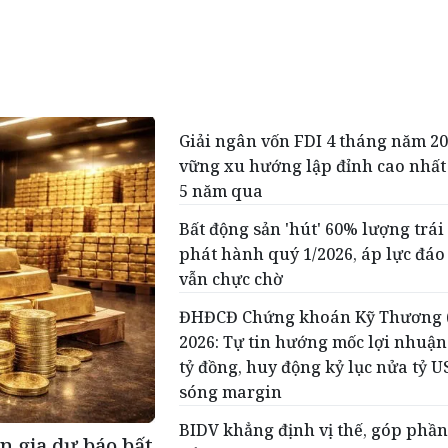
Giải ngân vốn FDI 4 tháng năm 20
vững xu hướng lập đỉnh cao nhất
5 năm qua
Bất động sản 'hút' 60% lượng trái
phát hành quý 1/2026, áp lực đáo
vẫn chực chờ
ĐHĐCĐ Chứng khoán Kỹ Thương 
2026: Tự tin hướng mốc lợi nhuận
tỷ đồng, huy động kỷ lục nửa tỷ 
sóng margin
BIDV khẳng định vị thế, góp phần
ên gia dự báo bất