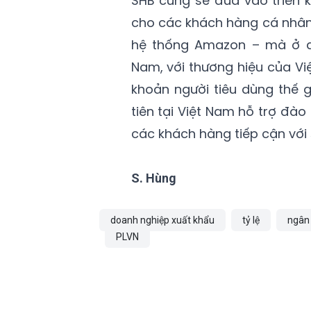
SHB cũng sẽ đưa vào triển k
cho các khách hàng cá nhân
hệ thống Amazon – mà ở đ
Nam, với thương hiệu của Vi
khoản người tiêu dùng thế 
tiên tại Việt Nam hỗ trợ đào 
các khách hàng tiếp cận với
S. Hùng
doanh nghiệp xuất khẩu
tỷ lệ
ngân 
PLVN