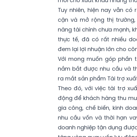
mới cho xuất khẩu những th
Tuy nhiên, hiện nay vẫn có 
cận và mở rộng thị trường,
năng tài chính chưa mạnh, k
thực tế, đã có rất nhiều d
đem lại lợi nhuận lớn cho cô
Với mong muốn góp phần th
nắm bắt được nhu cầu và th
ra mắt sản phẩm Tài trợ xuất
Theo đó, với việc tài trợ xu
động để khách hàng thu mua 
gia công, chế biến, kinh doa
nhu cầu vốn và thời hạn va
doanh nghiệp tận dụng được 