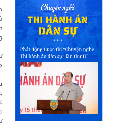
p
ả
n
g
Phát động Cuộc thi “Chuyện nghề
ư
Thi hành án dân sự” lần thứ III
o
u
,
%
c
ư