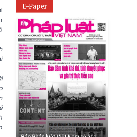
E-Paper
i
n
ả
h
i
i
p
n
ể
h
n
Báo Pháp luật Việt Nam số 201