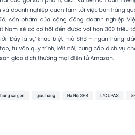
hai các gói sản phẩm, dịch vụ tiện ích dành riên
 và doanh nghiệp quan tâm tới việc bán hàng qu
ó, sản phẩm của cộng đồng doanh nghiệp Việ
ệt Nam sẽ có cơ hội đến được với hơn 300 triệu tà
giới. Đây là sự khác biệt mà SHB – ngân hàng đầ
tạo, tư vấn quy trình, kết nối, cung cấp dịch vụ ch
 sàn giao dịch thương mại điện tử Amazon.
hàng sài gòn
giao hàng
Hà Nội SHB
L/C UPAS
S