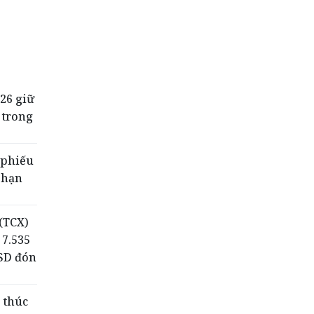
26 giữ
 trong
 phiếu
 hạn
(TCX)
 7.535
USD đón
 thúc