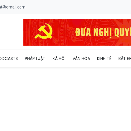
uat@gmail.com
khẩu trước giao hàng lên đến 90% nhu cầu vốn
ODCASTS
PHÁP LUẬT
XÃ HỘI
VĂN HÓA
KINH TẾ
BẤT Đ