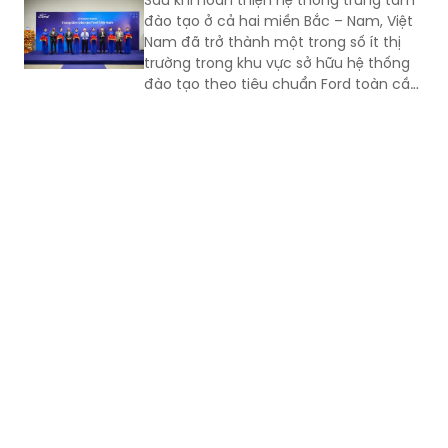
không ngừng nâng cao năng lực cạnh
đào tạo ở cả hai miền Bắc – Nam, Việt
tranh.
Nam đã trở thành một trong số ít thị
trường trong khu vực sở hữu hệ thống
đào tạo theo tiêu chuẩn Ford toàn cầu,
cùng với Thái Lan, Nam Phi, Úc và
Philippin.