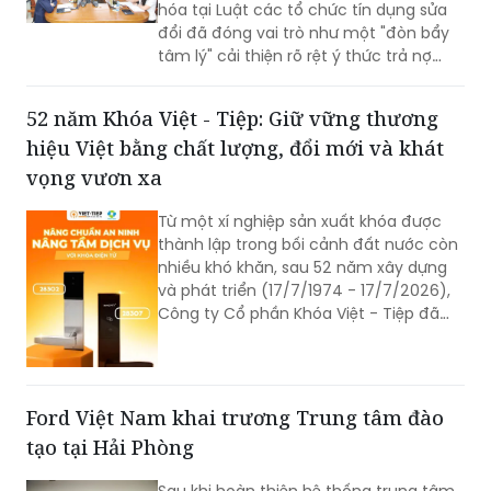
hóa tại Luật các tổ chức tín dụng sửa
đổi đã đóng vai trò như một "đòn bẩy
tâm lý" cải thiện rõ rệt ý thức trả nợ
của bên vay.
52 năm Khóa Việt - Tiệp: Giữ vững thương
hiệu Việt bằng chất lượng, đổi mới và khát
vọng vươn xa
Từ một xí nghiệp sản xuất khóa được
thành lập trong bối cảnh đất nước còn
nhiều khó khăn, sau 52 năm xây dựng
và phát triển (17/7/1974 - 17/7/2026),
Công ty Cổ phần Khóa Việt - Tiệp đã
trở thành một trong những doanh
nghiệp cơ khí tiêu biểu của Việt Nam.
Hành trình hơn nửa thế kỷ ấy không chỉ
là câu chuyện tăng trưởng của một
Ford Việt Nam khai trương Trung tâm đào
thương hiệu “quốc dân”, mà còn phản
tạo tại Hải Phòng
ánh sự bền bỉ của doanh nghiệp Việt
trong quá trình đổi mới, hội nhập và
Sau khi hoàn thiện hệ thống trung tâm