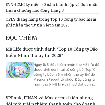
EVNHCMC kỷ niệm 50 năm thành lập và đón nhận
Huân chương Lao động Hạng 3
OPES thăng hạng trong Top 10 Công ty bảo hiểm
phi nhân thọ uy tín Việt Nam 2026
ĐỌC THÊM
MB Life được vinh danh “Top 10 Công ty Bảo
hiểm Nhân thọ uy tín 2026”
Ngày 6/8, Bảo hiểm nhân thọ MB Life đã
được vinh danh tại Lễ công bố 'Top 10
công ty bảo hiểm nhân thọ uy tín' do
Vietnam Report tổ chức. Đây cũng là
năm thứ 5, MB Life vinh dự đạt danh
hiệu bởi những nỗ lực bền bỉ trong việc
đảm bảo quyền lợi khách hàng với tôn
VPBank, FINAN và Mastercard tiên phong
chỉ đặt sự tín nhiệm lên hàng đầu suốt
đổi mới trải nghiệm thanh toán cho doanh
một thập kỷ.