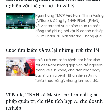
nghiệp với thẻ ghi nợ phi vật lý
Ngân hàng TMCP Việt Nam Thịnh Vượng
(VPBank), Công ty TNHH FINAN (FINAN)
và Mastercard vừa chính thức ra mắt
dòng thẻ ghi nợ phi vật lý doanh nghiệp
VPBiz FinanONE Mastercard. Thông qua
giải pháp này, ba đơn vị hướng tới xây
dựng một hệ sinh thái quản trị chi tiêu
Cuộc tìm kiếm và vá lại những 'trái tim lỗi'
hiện đại, nơi doanh nghiệp có thể chủ
động kiểm soát ngân sách, tối ưu dòng
Nhiều trẻ em mắc bệnh tim bẩm sinh
tiền và nâng cao hiệu quả vận hành
tại Việt Nam không gặp vấn đề nghiêm
ngay từ những giao dịch hàng ngày.
trọng về sức khoẻ, cho đến một ngày
bác sĩ tìm ra bệnh. Nhận diện sớm là
"chìa khóa vàng", nhưng làm sao để
chiếc chìa khóa ấy đến tay những gia
đình nghèo ở vùng nông thôn, xa xôi,
VPBank, FINAN và Mastercard ra mắt giải
nơi điều kiện y tế còn thiếu thốn?
pháp quản trị chi tiêu tích hợp AI cho doanh
nghiệp