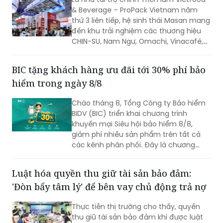
& Beverage – ProPack Vietnam năm
thứ 3 liên tiếp, hệ sinh thái Masan mang
đến khu trải nghiệm các thương hiệu
CHIN-SU, Nam Ngư, Omachi, Vinacafé,
Phở Story, WinEco, trong đó dòng cà
phê Vinacafé Fine Robusta lần đầu xuất
BIC tặng khách hàng ưu đãi tới 30% phí bảo
hiện tại triển lãm. Sự kiện diễn ra từ
hiểm trong ngày 8/8
ngày 6-8/8/2026, tại Trung tâm Hội
chợ & Triển lãm Sài Gòn (SECC).
Chào tháng 8, Tổng Công ty Bảo hiểm
BIDV (BIC) triển khai chương trình
khuyến mại Siêu hội bảo hiểm 8/8,
giảm phí nhiều sản phẩm trên tất cả
các kênh phân phối. Đây là chương
trình ưu đãi có mức giảm phí tốt nhất
của BIC ở trong cùng thời điểm.
Luật hóa quyền thu giữ tài sản bảo đảm:
'Đòn bẩy tâm lý' để bên vay chủ động trả nợ
Thực tiễn thị trường cho thấy, quyền
thu giữ tài sản bảo đảm khi được luật