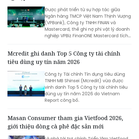
Được phát triển từ sự hợp tác giữa
Ngân hàng TMCP Việt Nam Thịnh Vượng
(VPBank), Công ty TNHH FINAN và
Mastercard, thẻ ghi nợ phi vật lý doanh
nghiệp VPBiz FinanONE Mastercard tích
hợp AI không chỉ là một phương thức
thanh toán mà còn là giải pháp giúp
Mcredit ghi danh Top 5 Công ty tài chính
doanh nghiệp rút ngắn quy trình phê
tiêu dùng uy tín năm 2026
duyệt chi tiêu, trao quyền chủ động
cho nhân viên nhưng vẫn kiểm soát
Công ty Tài chính Tín dụng tiêu dùng
chặt chẽ ngân sách và dòng tiền theo
TNHH MB Shinsei (Mcredit) vừa được
thời gian thực.
vinh danh Top 5 Công ty tài chính tiêu
dùng uy tín năm 2026 do Vietnam
Report công bố.
Masan Consumer tham gia Vietfood 2026,
giới thiệu dòng cà phê đặc sản mới
Là nhà tài trợ chính Triển lãm Vietfood