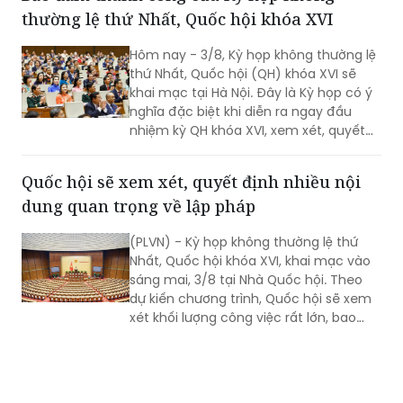
thường lệ thứ Nhất, Quốc hội khóa XVI
Hôm nay - 3/8, Kỳ họp không thường lệ
thứ Nhất, Quốc hội (QH) khóa XVI sẽ
khai mạc tại Hà Nội. Đây là Kỳ họp có ý
nghĩa đặc biệt khi diễn ra ngay đầu
nhiệm kỳ QH khóa XVI, xem xét, quyết
định nhiều nội dung quan trọng về
công tác lập pháp, công tác nhân sự
Quốc hội sẽ xem xét, quyết định nhiều nội
và các vấn đề thuộc thẩm quyền của
dung quan trọng về lập pháp
QH. Việc các cơ quan của QH và Chính
phủ khẩn trương hoàn tất công tác
(PLVN) - Kỳ họp không thường lệ thứ
chuẩn bị cho thấy quyết tâm đưa các
Nhất, Quốc hội khóa XVI, khai mạc vào
chủ trương của Đảng nhanh chóng đi
sáng mai, 3/8 tại Nhà Quốc hội. Theo
vào cuộc sống thông qua những quyết
dự kiến chương trình, Quốc hội sẽ xem
sách kịp thời của QH.
xét khối lượng công việc rất lớn, bao
gồm dự kiến biểu quyết thông qua
nhiều dự án luật quan trọng...