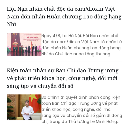
quốc gia; là cầu nối giữa Việt Nam với
Hội Nạn nhân chất độc da cam/dioxin Việt
thế giới...
Nam đón nhận Huân chương Lao động hạng
Nhì
Ngày 4/8, tại Hà Nội, Hội Nạn nhân chất
độc da cam/dioxin Việt Nam tổ chức Lễ
đón nhận Huân chương Lao động hạng
Nhì do Chủ tịch nước tặng thưởng.
Kiện toàn nhân sự Ban Chỉ đạo Trung ương
về phát triển khoa học, công nghệ, đổi mới
sáng tạo và chuyển đổi số
Bộ Chính trị quyết định phân công, kiện
toàn Ban Chỉ đạo Trung ương về phát
triển khoa học, công nghệ, đổi mới
sáng tạo và chuyển đổi số gồm 31 đồng
chí, trong đó Thủ tướng Lê Minh Hưng
làm Trưởng Ban.