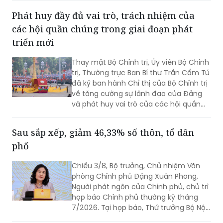
Phát huy đầy đủ vai trò, trách nhiệm của
các hội quần chúng trong giai đoạn phát
triển mới
Thay mặt Bộ Chính trị, Ủy viên Bộ Chính
trị, Thường trực Ban Bí thư Trần Cẩm Tú
đã ký ban hành Chỉ thị của Bộ Chính trị
về tăng cường sự lãnh đạo của Đảng
và phát huy vai trò của các hội quần
chúng trong giai đoạn phát triển mới
(Chỉ thị số 11-CT/TW)
Sau sắp xếp, giảm 46,33% số thôn, tổ dân
phố
Chiều 3/8, Bộ trưởng, Chủ nhiệm Văn
phòng Chính phủ Đặng Xuân Phong,
Người phát ngôn của Chính phủ, chủ trì
họp báo Chính phủ thường kỳ tháng
7/2026. Tại họp báo, Thứ trưởng Bộ Nội
vụ Nguyễn Thị Hà đã thông tin về kết