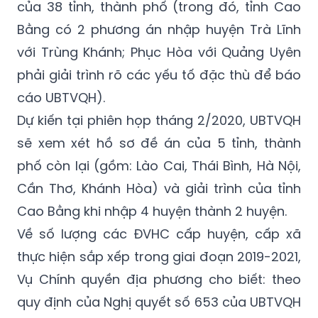
của 38 tỉnh, thành phố (trong đó, tỉnh Cao
Bằng có 2 phương án nhập huyện Trà Lĩnh
với Trùng Khánh; Phục Hòa với Quảng Uyên
phải giải trình rõ các yếu tố đặc thù để báo
cáo UBTVQH).
Dự kiến tại phiên họp tháng 2/2020, UBTVQH
sẽ xem xét hồ sơ đề án của 5 tỉnh, thành
phố còn lại (gồm: Lào Cai, Thái Bình, Hà Nội,
Cần Thơ, Khánh Hòa) và giải trình của tỉnh
Cao Bằng khi nhập 4 huyện thành 2 huyện.
Về số lượng các ĐVHC cấp huyện, cấp xã
thực hiện sắp xếp trong giai đoạn 2019-2021,
Vụ Chính quyền địa phương cho biết: theo
quy định của Nghị quyết số 653 của UBTVQH