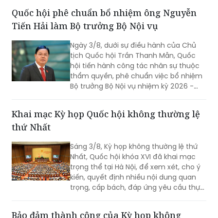
quả sắp xếp các thôn, tổ dân phố trên
Quốc hội phê chuẩn bổ nhiệm ông Nguyễn
toàn quốc.
Tiến Hải làm Bộ trưởng Bộ Nội vụ
Ngày 3/8, dưới sự điều hành của Chủ
tịch Quốc hội Trần Thanh Mẫn, Quốc
hội tiến hành công tác nhân sự thuộc
thẩm quyền, phê chuẩn việc bổ nhiệm
Bộ trưởng Bộ Nội vụ nhiệm kỳ 2026 -
2031 đối với ông Nguyễn Tiến Hải, Ủy
viên Ban Chấp hành Trung ương Đảng,
Khai mạc Kỳ họp Quốc hội không thường lệ
quyền Bộ trưởng Bộ Nội vụ.
thứ Nhất
Sáng 3/8, Kỳ họp không thường lệ thứ
Nhất, Quốc hội khóa XVI đã khai mạc
trọng thể tại Hà Nội, để xem xét, cho ý
kiến, quyết định nhiều nội dung quan
trọng, cấp bách, đáp ứng yêu cầu thực
tiễn, vì sự phát triển nhanh, bền vững
của đất nước.
Bảo đảm thành công của Kỳ họp không