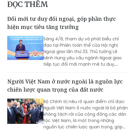
ĐỌC THÊM
Đổi mới tư duy đối ngoại, góp phần thực
hiện mục tiêu tăng trưởng
Sáng 4/8, tham dự và phát biểu chỉ
đạo tại Phiên toàn thể của Hội nghị
Ngoại giao lần thứ 33, Thủ tướng Lê
Minh Hưng yêu cầu ngành Ngoại giao
tiếp tục đổi mới mạnh mẽ tư duy,
phương thức triển khai công tác đối
ngoại theo hướng chủ động hơn, thực
Người Việt Nam ở nước ngoài là nguồn lực
chất hơn, đồng hành chặt chẽ hơn với
chiến lược quan trọng của đất nước
các Bộ, ngành, địa phương và cộng
đồng doanh nghiệp nhằm góp phần
Bộ Chính trị nêu rõ quan điểm chỉ đạo:
thực hiện mục tiêu tăng trưởng 2 con
Người Việt Nam ở nước ngoài là bộ phận
số.
không tách rời của cộng đồng các dân
tộc Việt Nam, là một trong những
nguồn lực chiến lược quan trọng, góp
phần nâng cao sức mạnh tổng hợp