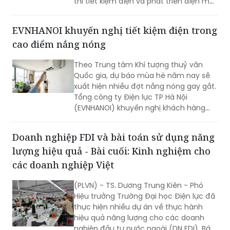
thi tiết kiệm điện và phát triển điện mặt
trời mái nhà trên địa bàn tỉnh. Công ty
Điện lực Bắc Ninh chủ động phối hợp
EVNHANOI khuyến nghị tiết kiệm điện trong
triển khai đồng bộ các giải pháp tiết
cao điểm nắng nóng
kiệm điện, quản lý phụ tải, hỗ trợ phát
triển điện mặt trời mái nhà, góp phần
Theo Trung tâm Khí tượng thuỷ văn
bảo đảm cung ứng điện an toàn, ổn
Quốc gia, dự báo mùa hè năm nay sẽ
định và thúc đẩy tăng trưởng xanh trên
xuất hiện nhiều đợt nắng nóng gay gắt.
địa bàn tỉnh..
Tổng công ty Điện lực TP Hà Nội
(EVNHANOI) khuyến nghị khách hàng
chủ động thay đổi thói quen sinh hoạt,
sử dụng điện hợp lý nhằm giảm áp lực
Doanh nghiệp FDI và bài toán sử dụng năng
cho hệ thống điện và tiết kiệm chi phí
lượng hiệu quả - Bài cuối: Kinh nghiệm cho
trong gia đình.
các doanh nghiệp Việt
(PLVN) - TS. Dương Trung Kiên - Phó
Hiệu trưởng Trường Đại học Điện lực đã
thực hiện nhiều dự án về thực hành
hiệu quả năng lượng cho các doanh
nghiệp đầu tư nước ngoài (DN FDI). Báo