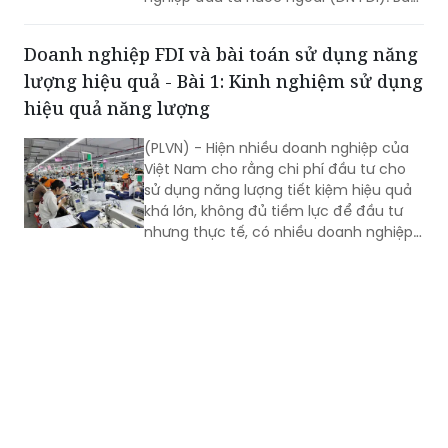
Pháp luật Việt Nam đã có cuộc phỏng
vấn TS. Dương Trung Kiên về vấn đề
Doanh nghiệp FDI và bài toán sử dụng năng
này, nhằm mang lại những kinh nghiệm
lượng hiệu quả - Bài 1: Kinh nghiệm sử dụng
cụ thể hơn cho DN Việt.
hiệu quả năng lượng
(PLVN) - Hiện nhiều doanh nghiệp của
Việt Nam cho rằng chi phí đầu tư cho
sử dụng năng lượng tiết kiệm hiệu quả
khá lớn, không đủ tiềm lực để đầu tư
nhưng thực tế, có nhiều doanh nghiệp
FDI (đầu tư nước ngoài) đã có những
cách sử dụng năng lượng hiệu quả rất
đơn giản.