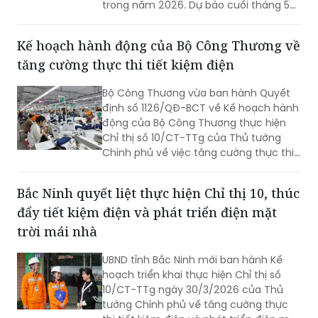
trong năm 2026. Dự báo cuối tháng 5
tiếp tục xuất hiện đợt nắng nóng gay
gắt, ngành Điện khuyến cáo người dân,
Kế hoạch hành động của Bộ Công Thương về
doanh nghiệp sử dụng điện tiết kiệm,
tăng cường thực thi tiết kiệm điện
hiệu quả nhằm giảm áp lực cho hệ
thống điện quốc gia.
Bộ Công Thương vừa ban hành Quyết
định số 1126/QĐ-BCT về Kế hoạch hành
động của Bộ Công Thương thực hiện
Chỉ thị số 10/CT-TTg của Thủ tướng
Chính phủ về việc tăng cường thực thi
tiết kiệm điện và phát triển điện mặt
trời mái nhà.
Bắc Ninh quyết liệt thực hiện Chỉ thị 10, thúc
đẩy tiết kiệm điện và phát triển điện mặt
trời mái nhà
UBND tỉnh Bắc Ninh mới ban hành Kế
hoạch triển khai thực hiện Chỉ thị số
10/CT-TTg ngày 30/3/2026 của Thủ
tướng Chính phủ về tăng cường thực