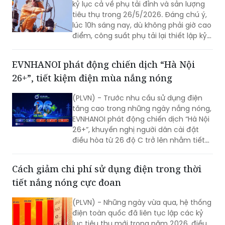
kỷ lục cả về phụ tải đỉnh và sản lượng
tiêu thụ trong 26/5/2026. Đáng chú ý,
lúc 10h sáng nay, dù không phải giờ cao
điểm, công suất phụ tải lại thiết lập kỷ
lục mới. Điều này đặt ra yêu cầu cấp
bách với mọi người dân: cùng chung
EVNHANOI phát động chiến dịch “Hà Nội
tay tiết kiệm điện từ các hành động
26+”, tiết kiệm điện mùa nắng nóng
nhỏ nhất.
(PLVN) - Trước nhu cầu sử dụng điện
tăng cao trong những ngày nắng nóng,
EVNHANOI phát động chiến dịch “Hà Nội
26+”, khuyến nghị người dân cài đặt
điều hòa từ 26 độ C trở lên nhằm tiết
kiệm điện, giảm áp lực lên hệ thống
điện Thủ đô.
Cách giảm chi phí sử dụng điện trong thời
tiết nắng nóng cực đoan
(PLVN) - Những ngày vừa qua, hệ thống
điện toàn quốc đã liên tục lập các kỷ
lục tiêu thụ mới trong năm 2026, điều