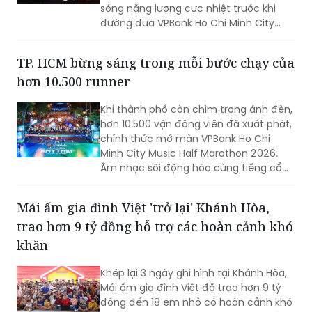
sóng năng lượng cực nhiệt trước khi
an toàn, phòng, chống đuối nước và
đường đua VPBank Ho Chi Minh City
tạo thêm cơ hội vận động cho trẻ em
Music Half Marathon 2026 bắt đầu vào
tại địa phương.
rạng sáng ngày 02/08/2026.
TP. HCM bừng sáng trong mỗi bước chạy của
hơn 10.500 runner
Khi thành phố còn chìm trong ánh đèn,
hơn 10.500 vận động viên đã xuất phát,
chính thức mở màn VPBank Ho Chi
Minh City Music Half Marathon 2026.
Âm nhạc sôi động hòa cùng tiếng cổ
vũ nồng nhiệt đã tạo nên bầu không khí
lễ hội đặc sắc, lan tỏa từ vạch xuất
Mái ấm gia đình Việt 'trở lại' Khánh Hòa,
phát đến từng bước chạy trên đường
trao hơn 9 tỷ đồng hỗ trợ các hoàn cảnh khó
đua.
khăn
Khép lại 3 ngày ghi hình tại Khánh Hòa,
Mái ấm gia đình Việt đã trao hơn 9 tỷ
đồng đến 18 em nhỏ có hoàn cảnh khó