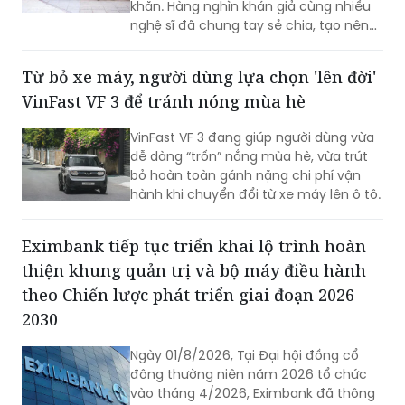
khăn. Hàng nghìn khán giả cùng nhiều
nghệ sĩ đã chung tay sẻ chia, tạo nên
những khoảnh khắc đầy xúc động và
lan tỏa tinh thần nhân ái.
Từ bỏ xe máy, người dùng lựa chọn 'lên đời'
VinFast VF 3 để tránh nóng mùa hè
VinFast VF 3 đang giúp người dùng vừa
dễ dàng “trốn” nắng mùa hè, vừa trút
bỏ hoàn toàn gánh nặng chi phí vận
hành khi chuyển đổi từ xe máy lên ô tô.
Eximbank tiếp tục triển khai lộ trình hoàn
thiện khung quản trị và bộ máy điều hành
theo Chiến lược phát triển giai đoạn 2026 -
2030
Ngày 01/8/2026, Tại Đại hội đồng cổ
đông thường niên năm 2026 tổ chức
vào tháng 4/2026, Eximbank đã thông