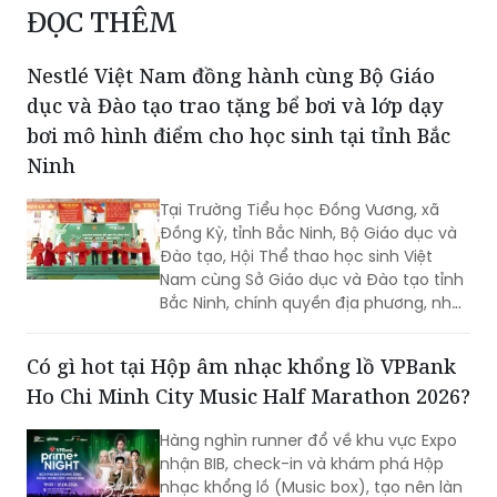
ĐỌC THÊM
Nestlé Việt Nam đồng hành cùng Bộ Giáo
dục và Đào tạo trao tặng bể bơi và lớp dạy
bơi mô hình điểm cho học sinh tại tỉnh Bắc
Ninh
Tại Trường Tiểu học Đồng Vương, xã
Đồng Kỳ, tỉnh Bắc Ninh, Bộ Giáo dục và
Đào tạo, Hội Thể thao học sinh Việt
Nam cùng Sở Giáo dục và Đào tạo tỉnh
Bắc Ninh, chính quyền địa phương, nhà
trường và Nestlé Việt Nam – nhãn hàng
Nestlé MILO đã phối hợp tổ chức Lễ
Có gì hot tại Hộp âm nhạc khổng lồ VPBank
khánh thành, bàn giao bể bơi và khai
Ho Chi Minh City Music Half Marathon 2026?
mạc lớp dạy bơi mô hình điểm. Hoạt
động nằm trong chương trình hợp tác
Hàng nghìn runner đổ về khu vực Expo
giữa Bộ Giáo dục và Đào tạo và Nestlé
nhận BIB, check-in và khám phá Hộp
Việt Nam, nhằm góp phần thúc đẩy
nhạc khổng lồ (Music box), tạo nên làn
giáo dục thể chất, nâng cao kĩ năng bơi