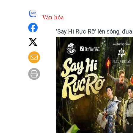
Văn hóa
'Say Hi Rực Rỡ' lên sóng, đưa