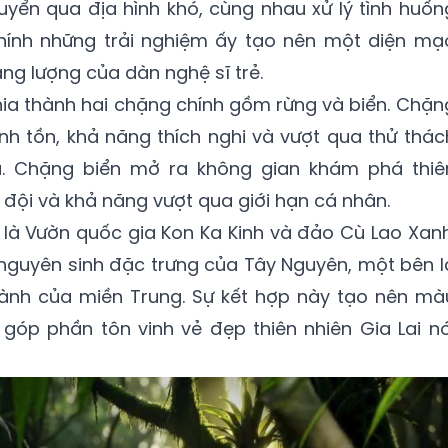
huyển qua địa hình khó, cùng nhau xử lý tình huốn
hính những trải nghiệm ấy tạo nên một diện mạ
ăng lượng của dàn nghệ sĩ trẻ.
ia thành hai chặng chính gồm rừng và biển. Chặn
inh tồn, khả năng thích nghi và vượt qua thử thác
. Chặng biển mở ra không gian khám phá thiê
 đội và khả năng vượt qua giới hạn cá nhân.
t là Vườn quốc gia Kon Ka Kinh và đảo Cù Lao Xanh
g nguyên sinh đặc trưng của Tây Nguyên, một bên l
lành của miền Trung. Sự kết hợp này tạo nên mà
góp phần tôn vinh vẻ đẹp thiên nhiên Gia Lai nó