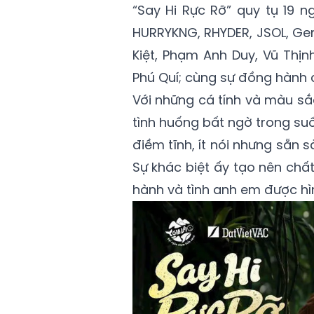
“Say Hi Rực Rỡ” quy tụ 19 
HURRYKNG, RHYDER, JSOL, Gem
Kiệt, Phạm Anh Duy, Vũ Thịn
Phú Quí; cùng sự đồng hành 
Với những cá tính và màu sắ
tình huống bất ngờ trong suố
điềm tĩnh, ít nói nhưng sẵn 
Sự khác biệt ấy tạo nên chất
hành và tình anh em được hì