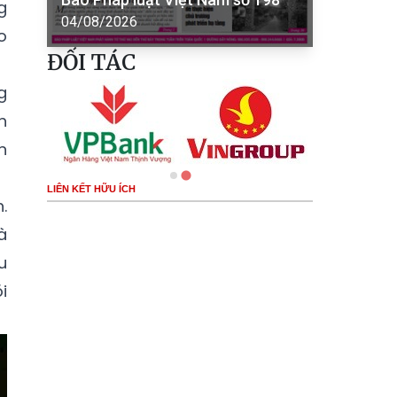
g
04/08/2026
o
ĐỐI TÁC
g
h
n
LIÊN KẾT HỮU ÍCH
.
à
u
i