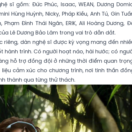
nghệ sĩ gồm: Đức Phúc, Isaac, WEAN, Dương Domic
ini Hùng Huỳnh, Nicky, Pháp Kiều, Anh Tú, Gin Tuấ
h, Phạm Đình Thái Ngân, ERIK, Ali Hoàng Dương, Đ
của Lê Dương Bảo Lâm trong vai trò dẫn dắt.
c riêng, dàn nghệ sĩ được kỳ vọng mang đến nhiề
t hành trình. Có người hoạt náo, hài hước; có ngườ
sàng hỗ trợ đồng đội ở những thời điểm quan trọng
 liệu cảm xúc cho chương trình, nơi tinh thần đồn
nh thành qua từng thử thách.