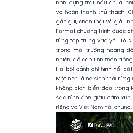
hơn: dựng trại, nấu ăn, di c
và hoàn thành thử thách. C
gần gũi, chân thật và giàu n
Format chương trình được ch
rừng tập trung vào yếu tố s
trong môi trường hoang dã
nhiên, đề cao tinh thần đồng
Hai bối cảnh ghi hình nổi bậ
Một bên là hệ sinh thái rừn
không gian biển đảo trong 
sắc hình ảnh giàu cảm xúc, 
riêng và Việt Nam nói chung.