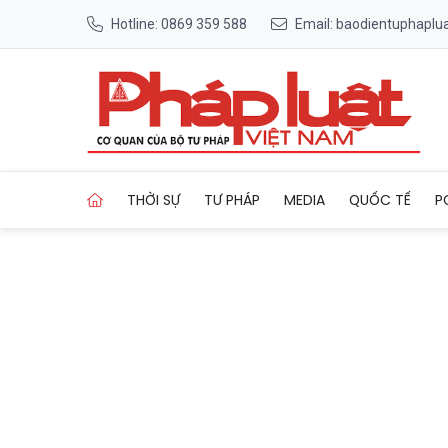
Hotline: 0869 359 588
Email: baodientuphapl
Trang chủ 'Say Hi Rực Rỡ' l
THỜI SỰ
TƯ PHÁP
MEDIA
QUỐC TẾ
P