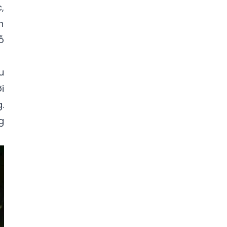
,
n
ỗ
u
i
.
g