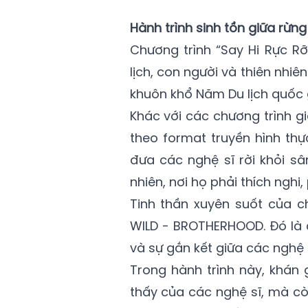
Hành trình sinh tồn giữa rừng
Chương trình “Say Hi Rực R
lịch, con người và thiên nhi
khuôn khổ Năm Du lịch quốc g
Khác với các chương trình gi
theo format truyền hình thự
đưa các nghệ sĩ rời khỏi s
nhiên, nơi họ phải thích nghi
Tinh thần xuyên suốt của c
WILD - BROTHERHOOD. Đó là c
và sự gắn kết giữa các nghệ 
Trong hành trình này, khán 
thấy của các nghệ sĩ, mà c