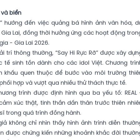
 và biển
ỡ” hướng đến việc quảng bá hình ảnh văn hóa, d
ên Gia Lai, đồng thời hưởng ứng các hoạt động tron
ia - Gia Lai 2026.
ải trí thông thường, “Say Hi Rực Rỡ” được xây dựn
c tế sinh tồn dành cho các idol Việt. Chương trìn
ân khấu quen thuộc để bước vào môi trường thiê
, phối hợp và vượt qua nhiều thử thách thực tế.
hương trình được định hình qua ba yếu tố: REAL 
ảm xúc thật, tinh thần dấn thân trước thiên nhiê
sĩ trong quá trình đồng hành.
giả không chỉ nhìn thấy hình ảnh trình diễn thườn
òn được chứng kiến những khoảnh khắc đời thườn