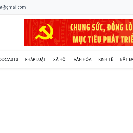
uat@gmail.com
ên sóng, đưa dàn nghệ sĩ trẻ khám phá đại ngàn Gia Lai
ODCASTS
PHÁP LUẬT
XÃ HỘI
VĂN HÓA
KINH TẾ
BẤT Đ