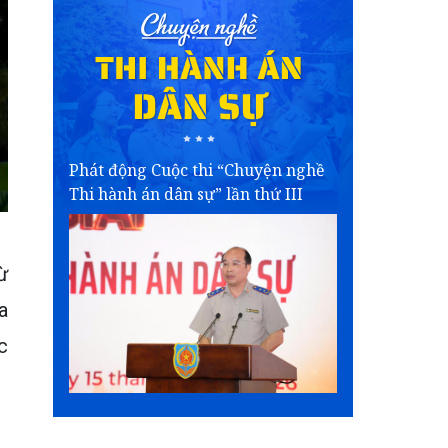
Phát động Cuộc thi “Chuyện nghề
Thi hành án dân sự” lần thứ III
ừ
a
c