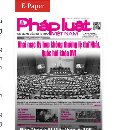
E-Paper
u
g
g
h
n
-
n
g
g
Báo Pháp luật Việt Nam số 198