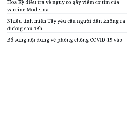
Hoa Kỳ điều tra về nguy cơ gây viêm cơ tim của
vaccine Moderna
Nhiều tỉnh miền Tây yêu cầu người dân không ra
đường sau 18h
Bổ sung nội dung về phòng chống COVID-19 vào
chương trình họp Quốc hội
Bổ nhiệm Phó Chánh Văn phòng Trung ương
Đảng
98 bệnh nhân COVID-19 ở Bắc Ninh được xuất
viện
ĐỌC THÊM
Đường trống, chợ vắng những ngày Tân Yên
(Bắc Giang) giãn cách xã hội