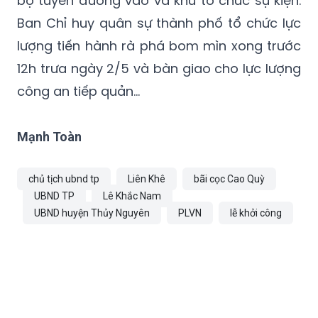
bộ tuyến đường vào và khu tổ chức sự kiện.
Ban Chỉ huy quân sự thành phố tổ chức lực
lượng tiến hành rà phá bom mìn xong trước
12h trưa ngày 2/5 và bàn giao cho lực lượng
công an tiếp quản…
Mạnh Toàn
chủ tịch ubnd tp
Liên Khê
bãi cọc Cao Quỳ
UBND TP
Lê Khắc Nam
UBND huyện Thủy Nguyên
PLVN
lễ khởi công