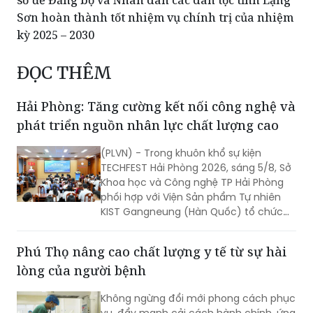
sở để Đảng bộ và Nhân dân các dân tộc tỉnh Lạng
Sơn hoàn thành tốt nhiệm vụ chính trị của nhiệm
kỳ 2025 – 2030
ĐỌC THÊM
Hải Phòng: Tăng cường kết nối công nghệ và
phát triển nguồn nhân lực chất lượng cao
(PLVN) - Trong khuôn khổ sự kiện
TECHFEST Hải Phòng 2026, sáng 5/8, Sở
Khoa học và Công nghệ TP Hải Phòng
phối hợp với Viện Sản phẩm Tự nhiên
KIST Gangneung (Hàn Quốc) tổ chức
Phiên kết nối cung cầu công nghệ giữa
doanh nghiệp Viện KIST và doanh
Phú Thọ nâng cao chất lượng y tế từ sự hài
nghiệp TP Hải Phòng.
lòng của người bệnh
Không ngừng đổi mới phong cách phục