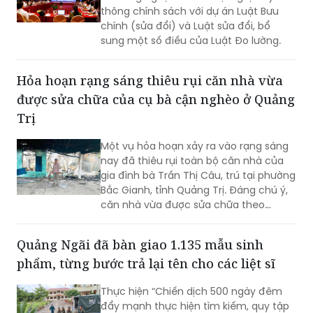
thông chính sách với dự án Luật Bưu
chính (sửa đổi) và Luật sửa đổi, bổ
sung một số điều của Luật Đo lường.
Hỏa hoạn rạng sáng thiêu rụi căn nhà vừa
được sửa chữa của cụ bà cận nghèo ở Quảng
Trị
Một vụ hỏa hoạn xảy ra vào rạng sáng
nay đã thiêu rụi toàn bộ căn nhà của
gia đình bà Trần Thị Câu, trú tại phường
Bắc Gianh, tỉnh Quảng Trị. Đáng chú ý,
căn nhà vừa được sửa chữa theo
Chương trình xóa nhà tạm, nhà dột nát
trong năm 2025, nay đã bị lửa thiêu rụi
Quảng Ngãi đã bàn giao 1.135 mẫu sinh
hoàn toàn.
phẩm, từng bước trả lại tên cho các liệt sĩ
Thực hiện “Chiến dịch 500 ngày đêm
đẩy mạnh thực hiện tìm kiếm, quy tập