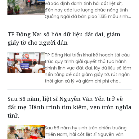
và xác định danh tính hài cốt liệt sĩ”,
đến nay các lực lượng chức năng tỉnh
Quảng Ngãi đã bàn giao 1.135 mẫu sinh
phẩm cho Viện Pháp y Quân đội (Bộ
Quốc phòng) để phục vụ giám định
TP Đồng Nai số hóa dữ liệu đất đai, giảm
ADN, từng bước trả lại tên cho các liệt
giấy tờ cho người dân
sĩ.
TP Đồng Nai triển khai kế hoạch tái cấu
trúc quy trình giải quyết thủ tục hành
chính lĩnh vực đất đai, lấy dữ liệu số làm
nền tảng để cắt giảm giấy tờ, rút ngắn
thời gian xử lý và giảm chi phí cho
người dân, doanh nghiệp, hướng tới
dịch vụ công trực tuyến toàn trình.
Sau 56 năm, liệt sĩ Nguyễn Văn Yến trở về
đất mẹ: Hành trình tìm kiếm, vẹn tròn nghĩa
tình
Sau 56 năm hy sinh trên chiến trường
miền Nam, hài cốt liệt sĩ Nguyễn Văn