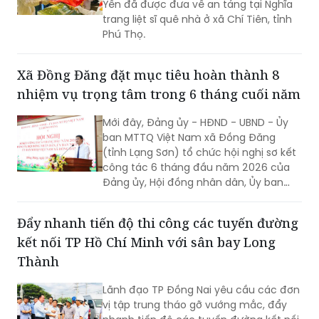
Yến đã được đưa về an táng tại Nghĩa
trang liệt sĩ quê nhà ở xã Chí Tiên, tỉnh
Phú Thọ.
Xã Đồng Đăng đặt mục tiêu hoàn thành 8
nhiệm vụ trọng tâm trong 6 tháng cuối năm
Mới đây, Đảng ủy - HĐND - UBND - Ủy
ban MTTQ Việt Nam xã Đồng Đăng
(tỉnh Lạng Sơn) tổ chức hội nghị sơ kết
công tác 6 tháng đầu năm 2026 của
Đảng ủy, Hội đồng nhân dân, Ủy ban
nhân dân, Ủy ban MTTQ Việt Nam xã.
Đẩy nhanh tiến độ thi công các tuyến đường
kết nối TP Hồ Chí Minh với sân bay Long
Thành
Lãnh đạo TP Đồng Nai yêu cầu các đơn
vị tập trung tháo gỡ vướng mắc, đẩy