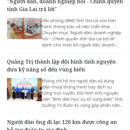
"Người dân, doanh nghiệp hỏi - Chính quyền
nhằm bảo đảm tối đa quyền, lợi ích
tỉnh Gia Lai trả lời"
hợp pháp của bà con.
Văn phòng UBND tỉnh Gia Lai vừa ban
hành thông báo về việc triển khai
Chuyên mục “Người dân, doanh nghiệp
hỏi - Chính quyền tỉnh Gia Lai trả lời”
dành cho toàn bộ người dân, doanh
nghiệp, nhà đầu tư và các cơ quan,
đơn vị, địa phương trên địa bàn. Dự kiến
Quảng Trị thành lập đội hình tình nguyện
Chương trình sẽ được triển khai trong
đưa kỹ năng số đến vùng biên
tháng 8/2026.
Không chỉ hỗ trợ người dân sử dụng
điện thoại thông minh hay dịch vụ
công trực tuyến, Đội hình tình nguyện
viên "Bình dân học vụ số vùng biên" tỉnh
Quảng Trị được kỳ vọng góp phần nâng
cao kỹ năng số, đưa các nền tảng và
tiện ích số đến gần hơn với người dân
Người đàn ông đi lạc 120 km được công an
khu vực biên giới.
hỗ trợ đoàn tụ gia đình