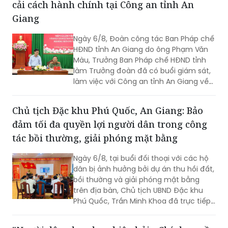
cải cách hành chính tại Công an tỉnh An
Giang
Ngày 6/8, Đoàn công tác Ban Pháp chế
HĐND tỉnh An Giang do ông Phạm Văn
Màu, Trưởng Ban Pháp chế HĐND tỉnh
làm Trưởng đoàn đã có buổi giám sát,
làm việc với Công an tỉnh An Giang về
công tác cải cách hành chính, giải
quyết thủ tục hành chính trong lĩnh vực
Chủ tịch Đặc khu Phú Quốc, An Giang: Bảo
Công an, nhằm đánh giá kết quả thực
đảm tối đa quyền lợi người dân trong công
hiện, kịp thời ghi nhận những khó khăn,
vướng mắc và đề xuất các giải pháp
tác bồi thường, giải phóng mặt bằng
nâng cao chất lượng phục vụ Nhân
dân, cơ quan, tổ chức. Tiếp và làm việc
Ngày 6/8, tại buổi đối thoại với các hộ
với đoàn có Đại tá Huỳnh Thanh Lâm,
dân bị ảnh hưởng bởi dự án thu hồi đất,
Phó Giám đốc Công an tỉnh; cùng đại
bồi thường và giải phóng mặt bằng
diện lãnh đạo một số phòng nghiệp vụ
trên địa bàn, Chủ tịch UBND Đặc khu
Công an tỉnh.
Phú Quốc, Trần Minh Khoa đã trực tiếp
lắng nghe, giải đáp các kiến nghị của
người dân và đưa ra nhiều cam kết