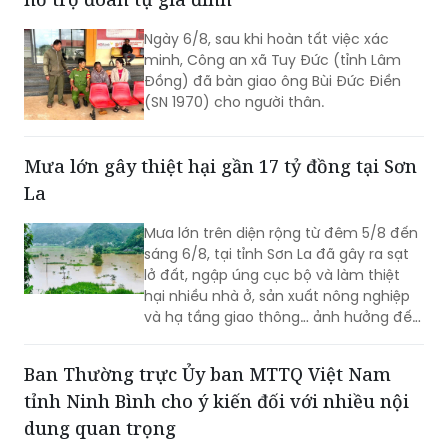
Ngày 6/8, sau khi hoàn tất việc xác
minh, Công an xã Tuy Đức (tỉnh Lâm
Đồng) đã bàn giao ông Bùi Đức Điền
(SN 1970) cho người thân.
Mưa lớn gây thiệt hại gần 17 tỷ đồng tại Sơn
La
Mưa lớn trên diện rộng từ đêm 5/8 đến
sáng 6/8, tại tỉnh Sơn La đã gây ra sạt
lở đất, ngập úng cục bộ và làm thiệt
hại nhiều nhà ở, sản xuất nông nghiệp
và hạ tầng giao thông… ảnh hưởng đến
đời sống của nhân dân.
Ban Thường trực Ủy ban MTTQ Việt Nam
tỉnh Ninh Bình cho ý kiến đối với nhiều nội
dung quan trọng