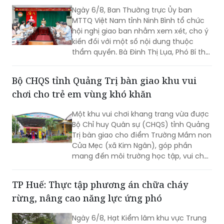
Ngày 6/8, Ban Thường trực Ủy ban
MTTQ Việt Nam tỉnh Ninh Bình tổ chức
hội nghị giao ban nhằm xem xét, cho ý
kiến đối với một số nội dung thuộc
thẩm quyền. Bà Đinh Thị Lụa, Phó Bí thư
Tỉnh ủy, Chủ tịch Ủy ban MTTQ Việt
Nam tỉnh dự và chỉ đạo hội nghị. Tham
Bộ CHQS tỉnh Quảng Trị bàn giao khu vui
dự có các thành viên Ban Thường trực
chơi cho trẻ em vùng khó khăn
Ủy ban MTTQ Việt Nam tỉnh.
Một khu vui chơi khang trang vừa được
Bộ Chỉ huy Quân sự (CHQS) tỉnh Quảng
Trị bàn giao cho điểm Trường Mầm non
Cửa Mẹc (xã Kim Ngân), góp phần
mang đến môi trường học tập, vui chơi
an toàn, lành mạnh cho trẻ em vùng
khó khăn.
TP Huế: Thực tập phương án chữa cháy
rừng, nâng cao năng lực ứng phó
Ngày 6/8, Hạt Kiểm lâm khu vực Trung