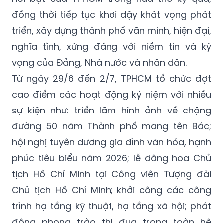
đồng thời tiếp tục khơi dậy khát vọng phát
triển, xây dựng thành phố văn minh, hiện đại,
nghĩa tình, xứng đáng với niềm tin và kỳ
vọng của Đảng, Nhà nước và nhân dân.
Từ ngày 29/6 đến 2/7, TPHCM tổ chức đợt
cao điểm các hoạt động kỷ niệm với nhiều
sự kiện như: triển lãm hình ảnh về chặng
đường 50 năm Thành phố mang tên Bác;
hội nghị tuyên dương gia đình văn hóa, hạnh
phúc tiêu biểu năm 2026; lễ dâng hoa Chủ
tịch Hồ Chí Minh tại Công viên Tượng đài
Chủ tịch Hồ Chí Minh; khởi công các công
trình hạ tầng kỹ thuật, hạ tầng xã hội; phát
động phong trào thi đua trong toàn hệ