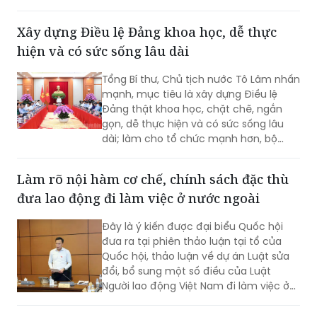
Xây dựng Điều lệ Đảng khoa học, dễ thực
hiện và có sức sống lâu dài
Tổng Bí thư, Chủ tịch nước Tô Lâm nhấn
mạnh, mục tiêu là xây dựng Điều lệ
Đảng thật khoa học, chặt chẽ, ngắn
gọn, dễ thực hiện và có sức sống lâu
dài; làm cho tổ chức mạnh hơn, bộ
máy thông suốt và trách nhiệm rõ hơn,
quyền lực được kiểm soát tốt hơn, chất
Làm rõ nội hàm cơ chế, chính sách đặc thù
lượng đảng viên và tổ chức cơ sở đảng
đưa lao động đi làm việc ở nước ngoài
cao hơn...
Đây là ý kiến được đại biểu Quốc hội
đưa ra tại phiên thảo luận tại tổ của
Quốc hội, thảo luận về dự án Luật sửa
đổi, bổ sung một số điều của Luật
Người lao động Việt Nam đi làm việc ở
nước ngoài theo hợp đồng.