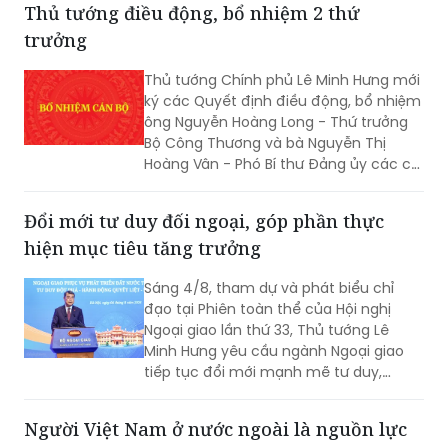
Thủ tướng điều động, bổ nhiệm 2 thứ
trưởng
Thủ tướng Chính phủ Lê Minh Hưng mới
ký các Quyết định điều động, bổ nhiệm
ông Nguyễn Hoàng Long - Thứ trưởng
Bộ Công Thương và bà Nguyễn Thị
Hoàng Vân - Phó Bí thư Đảng ủy các cơ
quan Đảng Trung ương, giữ chức Thứ
trưởng Bộ Ngoại giao.
Đổi mới tư duy đối ngoại, góp phần thực
hiện mục tiêu tăng trưởng
Sáng 4/8, tham dự và phát biểu chỉ
đạo tại Phiên toàn thể của Hội nghị
Ngoại giao lần thứ 33, Thủ tướng Lê
Minh Hưng yêu cầu ngành Ngoại giao
tiếp tục đổi mới mạnh mẽ tư duy,
phương thức triển khai công tác đối
ngoại theo hướng chủ động hơn, thực
Người Việt Nam ở nước ngoài là nguồn lực
chất hơn, đồng hành chặt chẽ hơn với