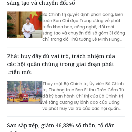
sáng tạo và chuyển đổi số
Bộ Chính trị quyết định phân công, kiện
toàn Ban Chỉ đạo Trung ương về phát
triển khoa học, công nghệ, đổi mới
sáng tạo và chuyển đổi số gồm 31 đồng
chí, trong đó Thủ tướng Lê Minh Hưng
làm Trưởng Ban.
Phát huy đầy đủ vai trò, trách nhiệm của
các hội quần chúng trong giai đoạn phát
triển mới
Thay mặt Bộ Chính trị, Ủy viên Bộ Chính
trị, Thường trực Ban Bí thư Trần Cẩm Tú
đã ký ban hành Chỉ thị của Bộ Chính trị
về tăng cường sự lãnh đạo của Đảng
và phát huy vai trò của các hội quần
chúng trong giai đoạn phát triển mới
(Chỉ thị số 11-CT/TW)
Sau sắp xếp, giảm 46,33% số thôn, tổ dân