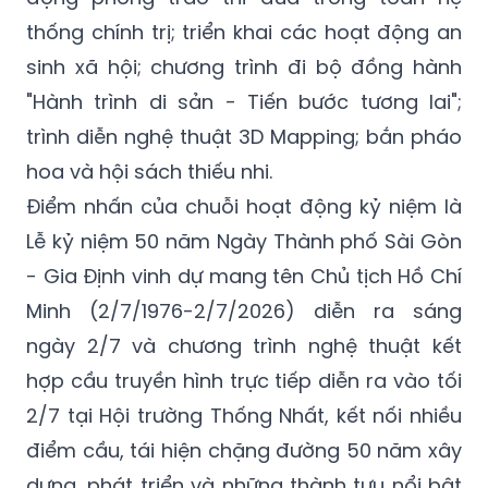
thống chính trị; triển khai các hoạt động an
sinh xã hội; chương trình đi bộ đồng hành
"Hành trình di sản - Tiến bước tương lai";
trình diễn nghệ thuật 3D Mapping; bắn pháo
hoa và hội sách thiếu nhi.
Điểm nhấn của chuỗi hoạt động kỷ niệm là
Lễ kỷ niệm 50 năm Ngày Thành phố
Sài Gòn
- Gia Định
vinh dự mang tên Chủ tịch Hồ Chí
Minh (2/7/1976-2/7/2026) diễn ra sáng
ngày 2/7 và chương trình nghệ thuật kết
hợp cầu truyền hình trực tiếp diễn ra vào tối
2/7 tại Hội trường Thống Nhất, kết nối nhiều
điểm cầu, tái hiện chặng đường 50 năm xây
dựng, phát triển và những thành tựu nổi bật