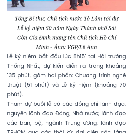
Tổng Bí thư, Chủ tịch nước Tô Lâm tới dự
Lễ kỷ niệm 50 năm Ngày Thành phố Sài
Gòn-Gia Định mang tên Chủ tịch Hồ Chí
Minh - Ảnh: VGP/Lê Anh
Lễ kỷ niệm bắt đầu lúc 8h15' tại Hội trường
Thống Nhất, dự kiến diễn ra trong khoảng
135 phút, gồm hai phần: Chương trình nghệ
thuật (51 phút) và Lễ kỷ niệm (khoảng 70
phút).
Tham dự buổi lễ có các đồng chí lãnh đạo,
nguyên lãnh đạo Đảng, Nhà nước; lãnh đạo
các ban, bộ, ngành Trung ương; lãnh đạo
TPHCM qua các thời kỳ; đại diện các tầng