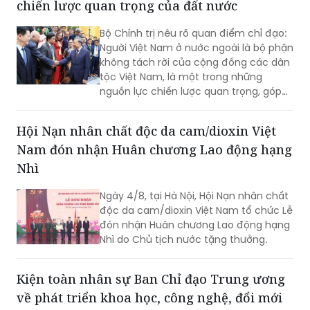
chiến lược quan trọng của đất nước
các Bộ, ngành, địa phương và cộng
đồng doanh nghiệp nhằm góp phần
Bộ Chính trị nêu rõ quan điểm chỉ đạo:
thực hiện mục tiêu tăng trưởng 2 con
Người Việt Nam ở nước ngoài là bộ phận
số.
không tách rời của cộng đồng các dân
tộc Việt Nam, là một trong những
nguồn lực chiến lược quan trọng, góp
phần nâng cao sức mạnh tổng hợp
quốc gia; là cầu nối giữa Việt Nam với
Hội Nạn nhân chất độc da cam/dioxin Việt
thế giới...
Nam đón nhận Huân chương Lao động hạng
Nhì
Ngày 4/8, tại Hà Nội, Hội Nạn nhân chất
độc da cam/dioxin Việt Nam tổ chức Lễ
đón nhận Huân chương Lao động hạng
Nhì do Chủ tịch nước tặng thưởng.
Kiện toàn nhân sự Ban Chỉ đạo Trung ương
về phát triển khoa học, công nghệ, đổi mới