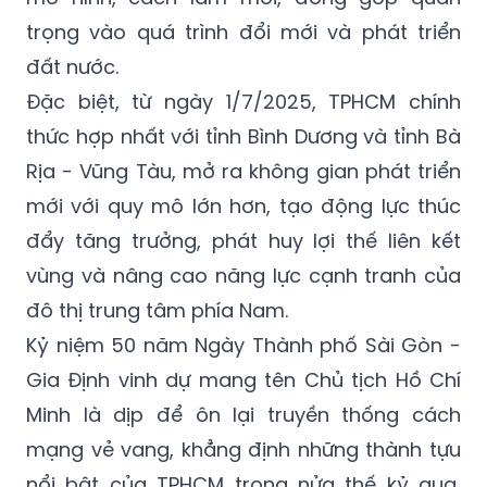
trọng vào quá trình đổi mới và phát triển
đất nước.
Đặc biệt, từ ngày 1/7/2025, TPHCM chính
thức hợp nhất với tỉnh Bình Dương và tỉnh Bà
Rịa - Vũng Tàu, mở ra không gian phát triển
mới với quy mô lớn hơn, tạo động lực thúc
đẩy tăng trưởng, phát huy lợi thế liên kết
vùng và nâng cao năng lực cạnh tranh của
đô thị trung tâm phía Nam.
Kỷ niệm 50 năm Ngày Thành phố
Sài Gòn -
Gia Định
vinh dự mang tên Chủ tịch Hồ Chí
Minh là dịp để ôn lại truyền thống cách
mạng vẻ vang, khẳng định những thành tựu
nổi bật của TPHCM trong nửa thế kỷ qua,