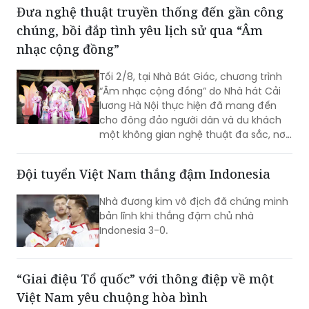
Đưa nghệ thuật truyền thống đến gần công
chúng, bồi đắp tình yêu lịch sử qua “Âm
nhạc cộng đồng”
Tối 2/8, tại Nhà Bát Giác, chương trình
“Âm nhạc cộng đồng” do Nhà hát Cải
lương Hà Nội thực hiện đã mang đến
cho đông đảo người dân và du khách
một không gian nghệ thuật đa sắc, nơi
những làn điệu cải lương, ca cổ, tân cổ
và các tiết mục múa hòa quyện trong
Đội tuyển Việt Nam thắng đậm Indonesia
không gian của phố đi bộ hồ Hoàn
Kiếm. Đặc biệt, chương trình có sự giao
Nhà đương kim vô địch đã chứng minh
lưu của các nghệ sĩ đến từ phương
bản lĩnh khi thắng đậm chủ nhà
Nam, góp phần tạo nên cuộc gặp gỡ
Indonesia 3-0.
nghệ thuật giàu cảm xúc.
“Giai điệu Tổ quốc” với thông điệp về một
Việt Nam yêu chuộng hòa bình