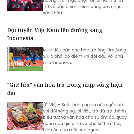
Hương Tràm lựa chọn kể lại hành trình
trở về của chính mình bằng âm nhạc,
sân khấu.
Đội tuyển Việt Nam lên đường sang
Indonesia
Mục tiêu của các học trò ông Kim Sang
Sik là phải có điểm khi đối đầu với chủ
nhà Indonesia.
“Giữ lửa” văn hóa trà trong nhịp sống hiện
đại
(PLVN) - Suốt hàng nghìn năm gắn bó
với đời sống người Việt, trà đã trở thành
biểu tượng văn hóa cho sự ấm áp, quây
quần của gia đình và cho sự thư thái,
bình ổn của mỗi con người.