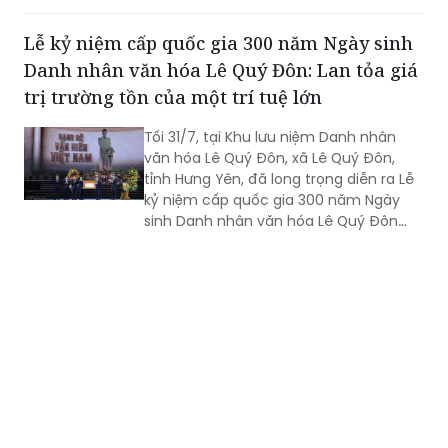
Lễ kỷ niệm cấp quốc gia 300 năm Ngày sinh
Danh nhân văn hóa Lê Quý Đôn: Lan tỏa giá
trị trường tồn của một trí tuệ lớn
Tối 31/7, tại Khu lưu niệm Danh nhân
văn hóa Lê Quý Đôn, xã Lê Quý Đôn,
tỉnh Hưng Yên, đã long trọng diễn ra Lễ
kỷ niệm cấp quốc gia 300 năm Ngày
sinh Danh nhân văn hóa Lê Quý Đôn
(1726-2026), đón nhận Nghị quyết của
Unessco cùng Việt Nam kỷ niệm 300
năm Ngày sinh Lê Quý Đôn. Trong
khuôn khổ sự kiện còn có Chương trình
nghệ thuật đặc biệt "Rạng rỡ văn hiến
Việt Nam".