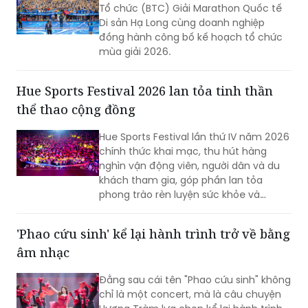
Tổ chức (BTC) Giải Marathon Quốc tế
Di sản Hạ Long cùng doanh nghiệp
đồng hành công bố kế hoạch tổ chức
mùa giải 2026.
Hue Sports Festival 2026 lan tỏa tinh thần
thể thao cộng đồng
Hue Sports Festival lần thứ IV năm 2026
chính thức khai mạc, thu hút hàng
nghìn vận động viên, người dân và du
khách tham gia, góp phần lan tỏa
phong trào rèn luyện sức khỏe và
quảng bá hình ảnh TP Huế năng động,
giàu bản sắc.
'Phao cứu sinh' kể lại hành trình trở về bằng
âm nhạc
Đằng sau cái tên "Phao cứu sinh" không
chỉ là một concert, mà là câu chuyện