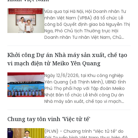
chăn nuôi theo hướng an toàn sinh
học, phòng bệnh chủ động và bền
Vừa qua tại Hà Nội, Hội Doanh nhân Tư
vững.
nhân Việt Nam (VPBA) đã tổ chức Lễ
công bố Quyết định giao bà Nguyễn Thị
Nga, Phó Chủ tịch Thường trực Hội
Doanh nhân Tư nhân Việt Nam, Chủ
tịch Tập đoàn BRG, giữ chức vụ Quyền
Chủ tịch Hội Doanh nhân Tư nhân Việt
Khởi công Dự án Nhà máy sản xuất, chế tạo
Nam.
vi mạch điện tử Meiko Yên Quang
Ngày 12/6/2026, tại Khu công nghiệp
Yên Quang (xã Thịnh Minh), UBND tỉnh
Phú Thọ phối hợp với Tập đoàn Meiko
Nhật Bản tổ chức Lễ khởi công Dự án
Nhà máy sản xuất, chế tạo vi mạch
điện tử Meiko Yên Quang. Phó Thủ
tướng Hồ Quốc Dũng dự và phát biểu
Chung tay tôn vinh 'Việc tử tế'
tại buổi lễ.
(PLVN) - Chương trình “Việc tử tế” do
Đài Truyền hình Việt Nam thực hiện đã