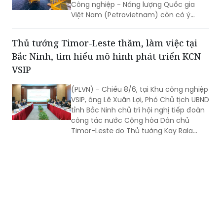
Công nghiệp - Năng lượng Quốc gia
Việt Nam (Petrovietnam) còn có ý
nghĩa quyết định tới mục tiêu tăng
trưởng cao của nền kinh tế.
Thủ tướng Timor-Leste thăm, làm việc tại
Bắc Ninh, tìm hiểu mô hình phát triển KCN
VSIP
(PLVN) - Chiều 8/6, tại Khu công nghiệp
VSIP, ông Lê Xuân Lợi, Phó Chủ tịch UBND
tỉnh Bắc Ninh chủ trì hội nghị tiếp đoàn
công tác nước Cộng hòa Dân chủ
Timor-Leste do Thủ tướng Kay Rala
Xanana Gusmão dẫn đầu đến thăm và
làm việc.