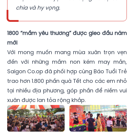
chia và hy vọng.
1800 “mầm yêu thương” được gieo đầu năm
mới
Với mong muốn mang mùa xuân trọn vẹn
đến với những mầm non kém may mắn,
Saigon Co.op đã phối hợp cùng Báo Tuổi Trẻ
trao hơn 1.800 phần quà Tết cho các em nhỏ
tại nhiều địa phương, góp phần để niềm vui
xuân được lan tỏa rộng khắp.