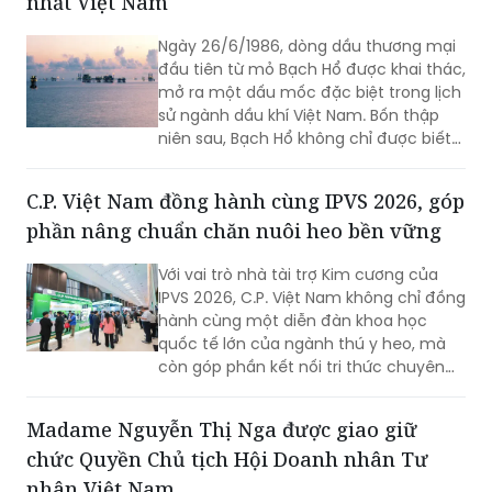
nhất Việt Nam
đi vào thực tiễn hoạt động tại doanh
nghiệp.
Ngày 26/6/1986, dòng dầu thương mại
đầu tiên từ mỏ Bạch Hổ được khai thác,
mở ra một dấu mốc đặc biệt trong lịch
sử ngành dầu khí Việt Nam. Bốn thập
niên sau, Bạch Hổ không chỉ được biết
đến là mỏ dầu lớn nhất cả nước, mà
còn trở thành biểu tượng của tầm nhìn
C.P. Việt Nam đồng hành cùng IPVS 2026, góp
chiến lược, năng lực khoa học - công
phần nâng chuẩn chăn nuôi heo bền vững
nghệ và khát vọng làm chủ biển của
người Việt Nam.
Với vai trò nhà tài trợ Kim cương của
IPVS 2026, C.P. Việt Nam không chỉ đồng
hành cùng một diễn đàn khoa học
quốc tế lớn của ngành thú y heo, mà
còn góp phần kết nối tri thức chuyên
môn với thực tiễn chăn nuôi tại Việt
Nam. Thông qua hội thảo vệ tinh, gian
Madame Nguyễn Thị Nga được giao giữ
hàng triển lãm và các nghiên cứu được
chức Quyền Chủ tịch Hội Doanh nhân Tư
giới thiệu tại hội nghị, doanh nghiệp tiếp
tục khẳng định định hướng phát triển
nhân Việt Nam