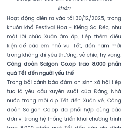
khăn
Hoạt động diễn ra vào tối 30/12/2025, trong
khuôn khổ Festival Hoa - Kiểng Sa Đéc, như
một lời chúc Xuân ấm áp, tiếp thêm điều
kiện để các em nhỏ vui Tết, đón năm mới
trong không khí yêu thương, sẻ chia, hy vọng.
Công đoàn Saigon Co.op trao 8.000 phần
quà Tết đến người yếu thế
Trong bối cảnh bảo đảm an sinh xã hội tiếp
tục là yêu cầu xuyên suốt của Đảng, Nhà
nước trong mỗi dịp Tết đến Xuân về, Công
đoàn Saigon Co.op đã phối hợp cùng các
đơn vị trong hệ thống triển khai chương trình
trao 8.000 phần quà Tết đến các gia đình