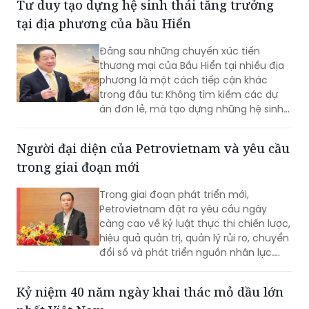
Tư duy tạo dựng hệ sinh thái tăng trưởng
tại địa phương của bầu Hiển
Đằng sau những chuyến xúc tiến
thương mại của Bầu Hiển tại nhiều địa
phương là một cách tiếp cận khác
trong đầu tư: Không tìm kiếm các dự
án đơn lẻ, mà tạo dựng những hệ sinh
thái phát triển phù hợp với lợi thế riêng
của từng vùng đất.
Người đại diện của Petrovietnam và yêu cầu
trong giai đoạn mới
Trong giai đoạn phát triển mới,
Petrovietnam đặt ra yêu cầu ngày
càng cao về kỷ luật thực thi chiến lược,
hiệu quả quản trị, quản lý rủi ro, chuyển
đổi số và phát triển nguồn nhân lực.
Trong tổng thể đó, đội ngũ Người đại
diện giữ vai trò quan trọng, góp phần
Kỷ niệm 40 năm ngày khai thác mỏ dầu lớn
đưa các định hướng lớn của Tập đoàn