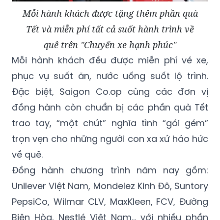
Mỗi hành khách được tặng thêm phần quà
Tết và miễn phí tất cả suốt hành trình về
quê trên "Chuyến xe hạnh phúc"
Mỗi hành khách đều được miễn phí vé xe,
phục vụ suất ăn, nước uống suốt lộ trình.
Đặc biệt, Saigon Co.op cùng các đơn vị
đồng hành còn chuẩn bị các phần quà Tết
trao tay, “một chút” nghĩa tình “gói gém”
trọn vẹn cho những người con xa xứ háo hức
về quê.
Đồng hành chương trình năm nay gồm:
Unilever Việt Nam, Mondelez Kinh Đô, Suntory
PepsiCo, Wilmar CLV, MaxKleen, FCV, Đường
Biên Hòa, Nestlé Việt Nam... với nhiều phần