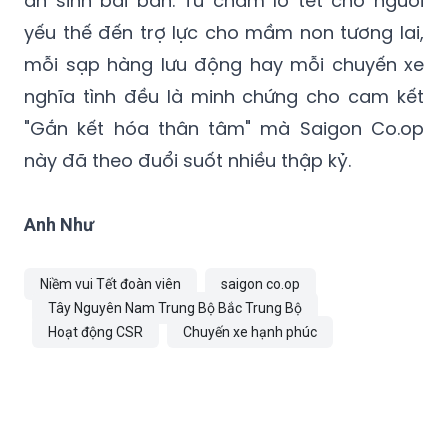
an sinh bài bản. Từ chăm lo tết cho người
yếu thế đến trợ lực cho mầm non tương lai,
mỗi sạp hàng lưu động hay mỗi chuyến xe
nghĩa tình đều là minh chứng cho cam kết
"Gắn kết hóa thân tâm" mà Saigon Co.op
này đã theo đuổi suốt nhiều thập kỷ.
Anh Như
Niềm vui Tết đoàn viên
saigon co.op
Tây Nguyên Nam Trung Bộ Bắc Trung Bộ
Hoạt động CSR
Chuyến xe hạnh phúc