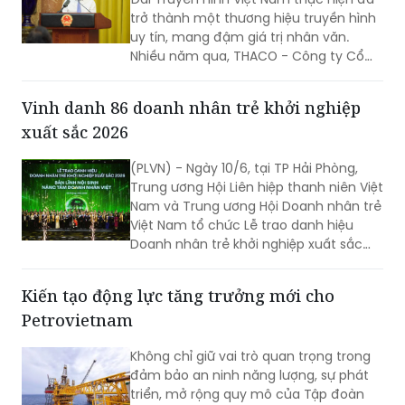
trở thành một thương hiệu truyền hình
uy tín, mang đậm giá trị nhân văn.
Nhiều năm qua, THACO - Công ty Cổ
phần Tập đoàn Trường Hải đồng hành
cùng VTV với mong muốn lan tỏa
Vinh danh 86 doanh nhân trẻ khởi nghiệp
những hành động đẹp, những tấm
xuất sắc 2026
gương đẹp trong xã hội...
(PLVN) - Ngày 10/6, tại TP Hải Phòng,
Trung ương Hội Liên hiệp thanh niên Việt
Nam và Trung ương Hội Doanh nhân trẻ
Việt Nam tổ chức Lễ trao danh hiệu
Doanh nhân trẻ khởi nghiệp xuất sắc
2026.
Kiến tạo động lực tăng trưởng mới cho
Petrovietnam
Không chỉ giữ vai trò quan trọng trong
đảm bảo an ninh năng lượng, sự phát
triển, mở rộng quy mô của Tập đoàn