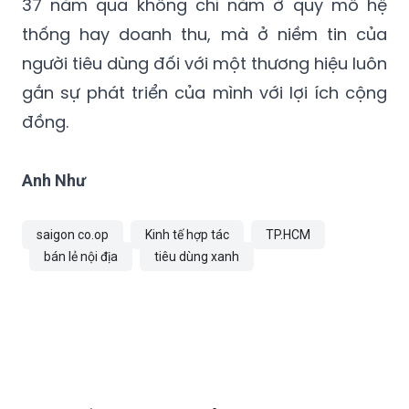
37 năm qua không chỉ nằm ở quy mô hệ
thống hay doanh thu, mà ở niềm tin của
người tiêu dùng đối với một thương hiệu luôn
gắn sự phát triển của mình với lợi ích cộng
đồng.
Anh Như
saigon co.op
Kinh tế hợp tác
TP.HCM
bán lẻ nội địa
tiêu dùng xanh