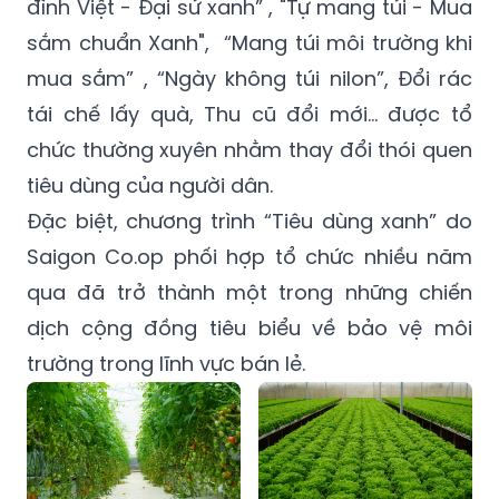
đình Việt - Đại sứ xanh” , "Tự mang túi - Mua
sắm chuẩn Xanh", “Mang túi môi trường khi
mua sắm” , “Ngày không túi nilon”, Đổi rác
tái chế lấy quà, Thu cũ đổi mới… được tổ
chức thường xuyên nhằm thay đổi thói quen
tiêu dùng của người dân.
Đặc biệt, chương trình “Tiêu dùng xanh” do
Saigon Co.op phối hợp tổ chức nhiều năm
qua đã trở thành một trong những chiến
dịch cộng đồng tiêu biểu về bảo vệ môi
trường trong lĩnh vực bán lẻ.