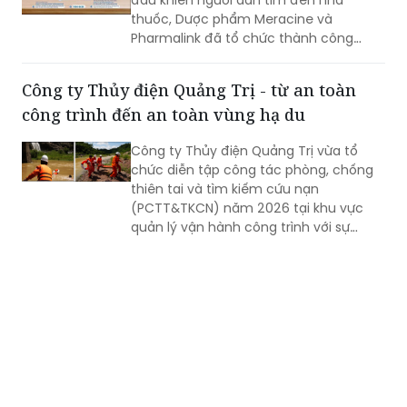
đầu khiến người dân tìm đến nhà
thuốc, Dược phẩm Meracine và
Pharmalink đã tổ chức thành công
chương trình đào tạo trực tuyến “Hiểu
đúng về bệnh lý tiêu hóa - Nâng cao
Công ty Thủy điện Quảng Trị - từ an toàn
hiệu quả tư vấn cho Dược sĩ Nhà thuốc”.
công trình đến an toàn vùng hạ du
Sự kiện có sự góp mặt của chuyên gia
đầu ngành, giúp chuẩn hóa quy trình tư
Công ty Thủy điện Quảng Trị vừa tổ
vấn và mang lại góc nhìn y khoa chuẩn
chức diễn tập công tác phòng, chống
xác cho đội ngũ dược sĩ khi tư vấn cho
thiên tai và tìm kiếm cứu nạn
khách hàng.
(PCTT&TKCN) năm 2026 tại khu vực
quản lý vận hành công trình với sự
tham gia của Ban Chỉ huy Phòng thủ
dân sự và các đội xung kích thuộc Phân
xưởng Sửa chữa, Phân xưởng Vận hành
và khối Văn phòng.