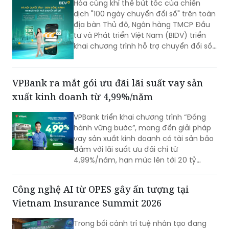
Hòa cùng khí thế bứt tốc của chiến
dịch "100 ngày chuyển đổi số" trên toàn
địa bàn Thủ đô, Ngân hàng TMCP Đầu
tư và Phát triển Việt Nam (BIDV) triển
khai chương trình hỗ trợ chuyển đổi số
và tín dụng quy mô lớn cho doanh
nghiệp, hộ kinh doanh và các đơn vị sự
nghiệp.
VPBank ra mắt gói ưu đãi lãi suất vay sản
xuất kinh doanh từ 4,99%/năm
VPBank triển khai chương trình “Đồng
hành vững bước”, mang đến giải pháp
vay sản xuất kinh doanh có tài sản bảo
đảm với lãi suất ưu đãi chỉ từ
4,99%/năm, hạn mức lên tới 20 tỷ
đồng cùng nhiều tiện ích quản lý tài
chính hiện đại. Với thời gian phê duyệt
Công nghệ AI từ OPES gây ấn tượng tại
nhanh chóng chỉ 1 phút, đây được đánh
Vietnam Insurance Summit 2026
giá là giải pháp nguồn vốn tối ưu cho
hộ kinh doanh.
Trong bối cảnh trí tuệ nhân tạo đang