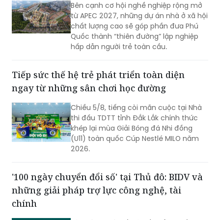
Bên cạnh cơ hội nghề nghiệp rộng mở
từ APEC 2027, những dự án nhà ở xã hội
chất lượng cao sẽ góp phần đưa Phú
Quốc thành “thiên đường” lập nghiệp
hấp dẫn người trẻ toàn cầu.
Tiếp sức thế hệ trẻ phát triển toàn diện
ngay từ những sân chơi học đường
Chiều 5/8, tiếng còi mãn cuộc tại Nhà
thi đấu TDTT tỉnh Đắk Lắk chính thức
khép lại mùa Giải Bóng đá Nhi đồng
(U11) toàn quốc Cúp Nestlé MILO năm
2026.
'100 ngày chuyển đổi số' tại Thủ đô: BIDV và
những giải pháp trợ lực công nghệ, tài
chính