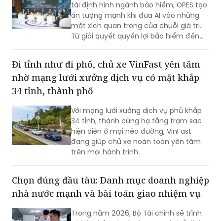
tái định hình ngành bảo hiểm, OPES tạo
ấn tượng mạnh khi đưa AI vào những
mắt xích quan trọng của chuỗi giá trị.
Từ giải quyết quyền lợi bảo hiểm đến
quản trị nội bộ, OPES theo đuổi chiến
lược lựa chọn đúng bài toán, đo lường
Đi tỉnh như đi phố, chủ xe VinFast yên tâm
hiệu quả và liên tục tối ưu để biến AI
nhờ mạng lưới xưởng dịch vụ có mặt khắp
thành động lực tăng trưởng bền vững.
34 tỉnh, thành phố
Với mạng lưới xưởng dịch vụ phủ khắp
34 tỉnh, thành cùng hạ tầng trạm sạc
hiện diện ở mọi nẻo đường, VinFast
đang giúp chủ xe hoàn toàn yên tâm
trên mọi hành trình.
Chọn đúng đầu tàu: Danh mục doanh nghiệp
nhà nước mạnh và bài toán giao nhiệm vụ
Trong năm 2026, Bộ Tài chính sẽ trình