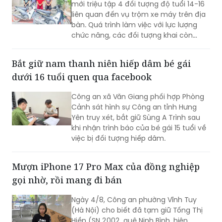
mới triệu tập 4 đối tượng độ tuổi 14-16
liên quan đến vụ trộm xe máy trên địa
bàn. Quá trình làm việc với lực lượng
chức năng, các đối tượng khai còn
thực hiện vụ trộm khác ở phường Đông
Ngạc.
Bắt giữ nam thanh niên hiếp dâm bé gái
dưới 16 tuổi quen qua facebook
Công an xã Văn Giang phối hợp Phòng
Cảnh sát hình sự Công an tỉnh Hưng
Yên truy xét, bắt giữ Sùng A Trình sau
khi nhận trình báo của bé gái 15 tuổi về
việc bị đối tượng hiếp dâm.
Mượn iPhone 17 Pro Max của đồng nghiệp
gọi nhờ, rồi mang đi bán
Ngày 4/8, Công an phường Vĩnh Tuy
(Hà Nội) cho biết đã tạm giữ Tống Thị
Hiền (SN 2002, quê Ninh Bình, hiện