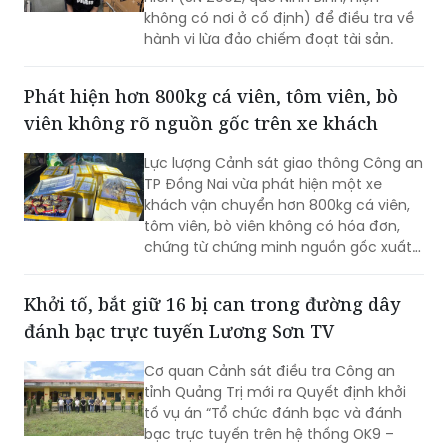
không có nơi ở cố định) để điều tra về
hành vi lừa đảo chiếm đoạt tài sản.
Phát hiện hơn 800kg cá viên, tôm viên, bò
viên không rõ nguồn gốc trên xe khách
Lực lượng Cảnh sát giao thông Công an
TP Đồng Nai vừa phát hiện một xe
khách vận chuyển hơn 800kg cá viên,
tôm viên, bò viên không có hóa đơn,
chứng từ chứng minh nguồn gốc xuất
xứ. Toàn bộ số thực phẩm được vận
chuyển chung với nhiều loại hàng hóa
Khởi tố, bắt giữ 16 bị can trong đường dây
khác trong khoang hành lý, không bảo
đánh bạc trực tuyến Lương Sơn TV
đảm điều kiện an toàn thực phẩm.
Cơ quan Cảnh sát điều tra Công an
tỉnh Quảng Trị mới ra Quyết định khởi
tố vụ án “Tổ chức đánh bạc và đánh
bạc trực tuyến trên hệ thống OK9 –