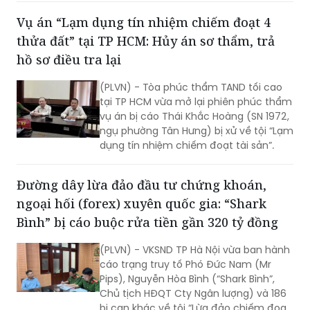
Vụ án “Lạm dụng tín nhiệm chiếm đoạt 4
thửa đất” tại TP HCM: Hủy án sơ thẩm, trả
hồ sơ điều tra lại
(PLVN) - Tòa phúc thẩm TAND tối cao
tại TP HCM vừa mở lại phiên phúc thẩm
vụ án bị cáo Thái Khắc Hoàng (SN 1972,
ngụ phường Tân Hưng) bị xử về tội “Lạm
dụng tín nhiệm chiếm đoạt tài sản”.
Đường dây lừa đảo đầu tư chứng khoán,
ngoại hối (forex) xuyên quốc gia: “Shark
Bình” bị cáo buộc rửa tiền gần 320 tỷ đồng
(PLVN) - VKSND TP Hà Nội vừa ban hành
cáo trạng truy tố Phó Đức Nam (Mr
Pips), Nguyễn Hòa Bình (“Shark Bình”,
Chủ tịch HĐQT Cty Ngân lượng) và 186
bị can khác về tội “Lừa đảo chiếm đoạt