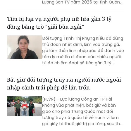
Lương Sơn TV năm 2026 tại tỉnh Quảng
Trị và các tỉnh, thành phố liên quan”;
đồng thời khởi tố 16 bị can về các tội Tổ
​Tìm bị hại vụ người phụ nữ lừa gần 3 tỷ
chức đánh bạc và Đánh bạc theo quy
đồng bằng trò “giải bùa ngải”
định của Bộ luật Hình sự.
Đối tượng Trịnh Thị Phụng Kiều đã dùng
thủ đoạn nhét đinh, kim vào trứng gà,
giả làm thần linh nhập xác để đánh vào
tâm lý mê tín dị đoan của nhiều người,
từ đó chiếm đoạt số tiền gần 3 tỷ
đồng.
Bắt giữ đối tượng truy nã người nước ngoài
nhập cảnh trái phép để lẩn trốn
(PLVN) - Lực lượng Công an TP Hải
Phòng vừa phát hiện, bắt giữ và bàn
giao cho phía Trung Quốc một đối
tượng truy nã quốc tế về hành vi làm
giả giấy tờ thuế giá trị gia tăng, sau thời
gian lẩn trốn trên địa bàn thành phố.