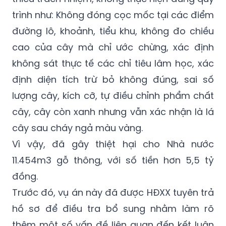
trình như: Không đóng cọc mốc tại các điểm
đường lô, khoảnh, tiểu khu, không đo chiều
cao của cây mà chỉ ước chừng, xác định
không sát thực tế các chỉ tiêu lâm học, xác
định diện tích trừ bỏ không đúng, sai số
lượng cây, kích cỡ, tự điều chỉnh phẩm chất
cây, cây còn xanh nhưng vẫn xác nhận là lá
cây sau cháy ngả màu vàng.
Vì vậy, đã gây thiệt hại cho Nhà nước
11.454m3 gỗ thông, với số tiền hơn 5,5 tỷ
đồng.
Trước đó, vụ án này đã được HĐXX tuyên trả
hồ sơ để điều tra bổ sung nhằm làm rõ
thêm một số vấn đề liên quan đến kết luận