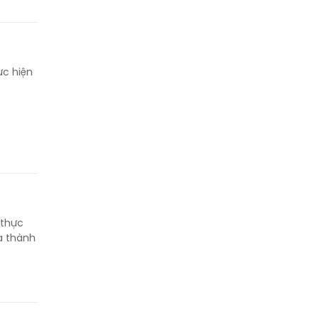
ực hiện
 thực
a thành