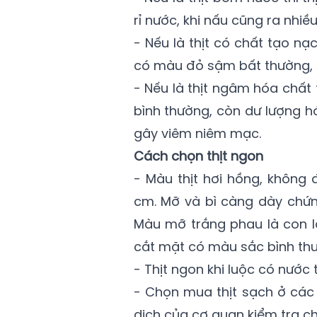
rỉ nước, khi nấu cũng ra nhiều
- Nếu là thịt có chất tạo n
có màu đỏ sậm bất thường, 
- Nếu là thịt ngâm hóa chất 
bình thường, còn dư lượng h
gây viêm niêm mạc.
Cách chọn thịt ngon
- Màu thịt hơi hồng, không 
cm. Mỡ và bì càng dày chứn
Màu mỡ trắng phau là con l
cắt mặt có màu sắc bình thường,
- Thịt ngon khi luộc có nước
- Chọn mua thịt sạch ở các 
dịch của cơ quan kiểm tra c