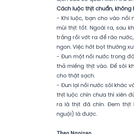
Cách luộc thịt chuẩn, không 
- Khi luộc, bạn cho vào nồi
mùi thịt tốt. Ngoài ra, sau k
trắng rồi vớt ra để ráo nước
ngon. Việc hớt bọt thường xu
- Đun một nồi nước trong đó 
thả miếng thịt vào. Để sôi 
cho thật sạch.
- Đun lại nồi nước sôi khác v
thịt luộc chín chưa thì xiên
ra là thịt đã chín. Đem thị
nguội) là được.
Theo Ngoisao