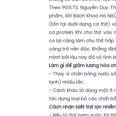
Theo PGS.TS Nguyễn Duy Th
phẩm, ĐH Bách Khoa Hà Nội) 
(tồn tại dưới dạng cơ thịt) 
cơ protein. Khi cho thịt vào 
co lại càng làm cho thịt hấp
càng trở nên độc. Khẳng địn
mình bởi lâu nay đã vô tình 
Làm gì để giảm lượng hóa chấ
- Thay vì chần bằng nước sô
lạnh) nhiều lần.
- Cách khác là dùng một ít 
tác dụng loại bỏ các chất bẩn
Cách nhận biết thịt lợn nhiễ
- Nếu là thịt bơm nước thì th