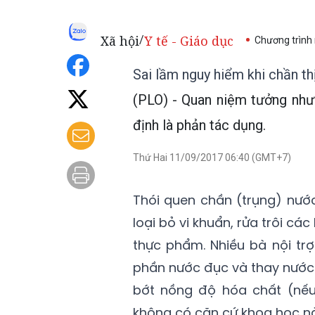
Xã hội
Y tế - Giáo dục
/
Chương trình
Sai lầm nguy hiểm khi chần th
(PLO) - Quan niệm tưởng như
định là phản tác dụng.
Thứ Hai 11/09/2017 06:40 (GMT+7)
Thói quen chần (trụng) nước
loại bỏ vi khuẩn, rửa trôi c
thực phẩm. Nhiều bà nội trợ
phần nước đục và thay nước 
bớt nồng độ hóa chất (nếu 
không có căn cứ khoa học n