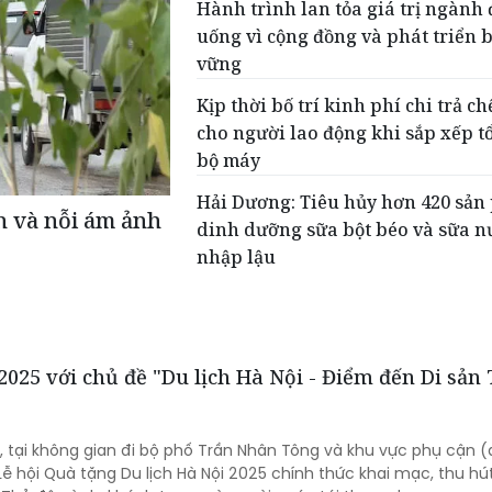
Hành trình lan tỏa giá trị ngành 
uống vì cộng đồng và phát triển 
vững
Kịp thời bố trí kinh phí chi trả ch
cho người lao động khi sắp xếp t
bộ máy
Hải Dương: Tiêu hủy hơn 420 sả
 và nỗi ám ảnh
dinh dưỡng sữa bột béo và sữa n
nhập lậu
2025 với chủ đề "Du lịch Hà Nội - Điểm đến Di sản
/4, tại không gian đi bộ phố Trần Nhân Tông và khu vực phụ cận 
 Lễ hội Quà tặng Du lịch Hà Nội 2025 chính thức khai mạc, thu h