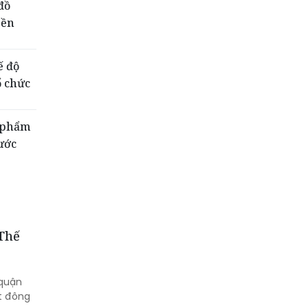
đồ
bền
ế độ
ổ chức
n phẩm
ước
 Thế
(quận
út đông