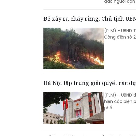
đảo người dân 
Để xảy ra cháy rừng, Chủ tịch UB
(PLM) - UBND T
Công điện số 
Hà Nội tập trung giải quyết các d
(PLM) - UBND 
hiện các biện
phố.