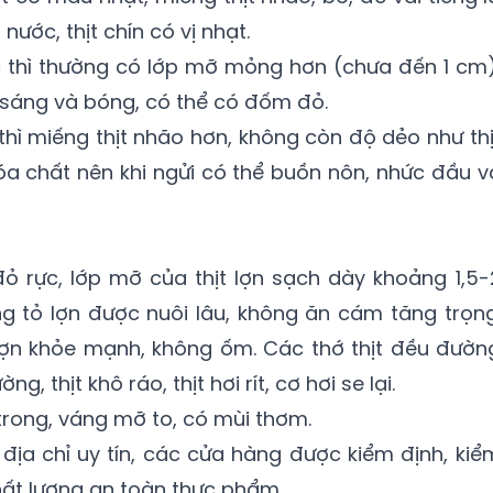
 nước, thịt chín có vị nhạt.
ạc thì thường có lớp mỡ mỏng hơn (chưa đến 1 cm)
sáng và bóng, có thể có đốm đỏ.
thì miếng thịt nhão hơn, không còn độ dẻo như thị
óa chất nên khi ngửi có thể buồn nôn, nhức đầu v
đỏ rực, lớp mỡ của thịt lợn sạch dày khoảng 1,5-
g tỏ lợn được nuôi lâu, không ăn cám tăng trọng
ợn khỏe mạnh, không ốm. Các thớ thịt đều đườn
 thịt khô ráo, thịt hơi rít, cơ hơi se lại.
 trong, váng mỡ to, có mùi thơm.
địa chỉ uy tín, các cửa hàng được kiểm định, kiể
hất lượng an toàn thực phẩm.