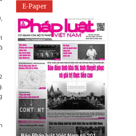
E-Paper
,
t
à
2
.
g
m
Báo Pháp luật Việt Nam số 201