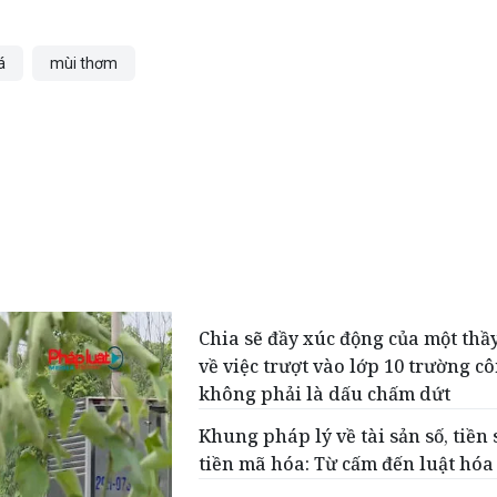
á
mùi thơm
Chia sẽ đầy xúc động của một thầ
về việc trượt vào lớp 10 trường c
không phải là dấu chấm dứt
Khung pháp lý về tài sản số, tiền 
tiền mã hóa: Từ cấm đến luật hóa