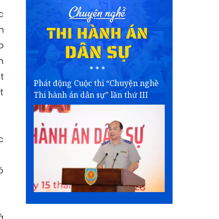
c
n
o
h
t
Phát động Cuộc thi “Chuyện nghề
t
Thi hành án dân sự” lần thứ III
c
ó
à