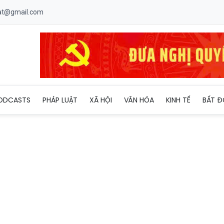
uat@gmail.com
 khi chần thịt qua nước sôi ai cũng mắc phải
ODCASTS
PHÁP LUẬT
XÃ HỘI
VĂN HÓA
KINH TẾ
BẤT Đ