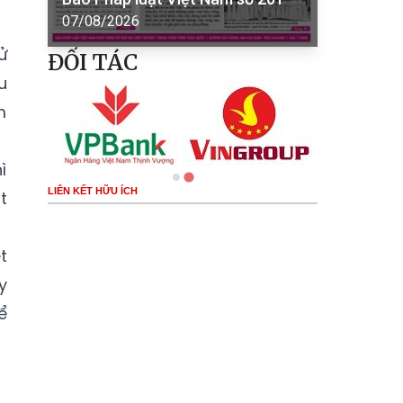
07/08/2026
ử
ĐỐI TÁC
u
m
ì
LIÊN KẾT HỮU ÍCH
t
t
y
ể