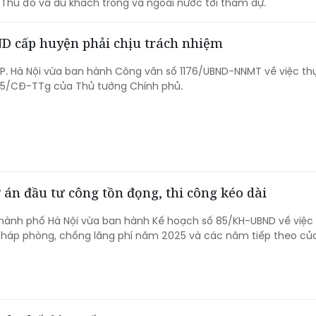
Thủ đô và du khách trong và ngoài nước tới tham dự.
ND cấp huyện phải chịu trách nhiệm
P. Hà Nội vừa ban hành Công văn số 1176/UBND-NNMT về việc th
25/CĐ-TTg của Thủ tướng Chính phủ.
ự án đầu tư công tồn đọng, thi công kéo dài
thành phố Hà Nội vừa ban hành Kế hoạch số 85/KH-UBND về việc
 pháp phòng, chống lãng phí năm 2025 và các năm tiếp theo củ