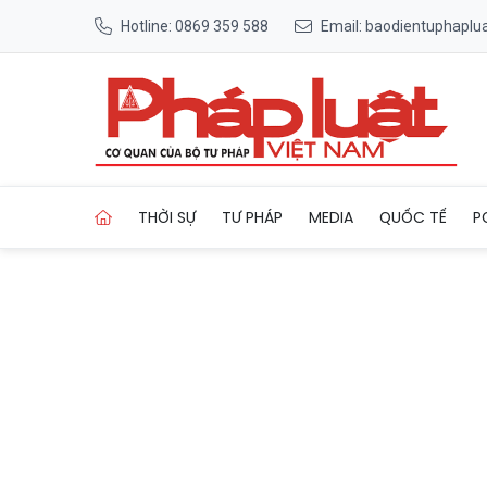
Hotline: 0869 359 588
Email: baodientuphapl
Trang chủ Sai lầm nguy hiểm
THỜI SỰ
TƯ PHÁP
MEDIA
QUỐC TẾ
P