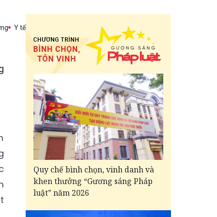
ờng
Y tế
g
m
g
c
Quy chế bình chọn, vinh danh và
khen thưởng “Gương sáng Pháp
m
luật” năm 2026
t