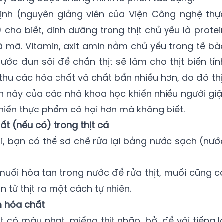
ịnh (nguyên giảng viên của Viện Công nghệ thự
cho biết, dinh dưỡng trong thịt chủ yếu là protei
và mỡ. Vitamin, axit amin nằm chủ yếu trong tế bà
nước đun sôi để chần thịt sẽ làm cho thịt biến tín
 thu các hóa chất và chất bẩn nhiều hơn, do đó thị
h này của các nhà khoa học khiến nhiều người giậ
khiến thực phẩm có hại hơn mà không biết.
t (nếu có) trong thịt cá
i, bạn có thể sơ chế rửa lại bằng nước sạch (nướ
muối hòa tan trong nước để rửa thịt, muối cũng c
 từ thịt ra một cách tự nhiên.
m hóa chất
ịt có màu nhạt, miếng thịt nhão, bở, để vài tiếng l