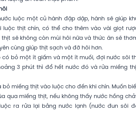
hôi
 nước luộc một củ hành đập dập, hành sẽ giúp kh
hi luộc thịt chín, có thể cho thêm vào vài giọt rượ
, thịt sẽ không còn mùi hôi nữa và thức ăn sẽ thơ
yên cùng giúp thịt sạch và đỡ hôi hơn.
có bỏ một ít giấm và một ít muối, đợi nước sôi th
khoảng 3 phút thì đổ hết nước đó và rửa miếng thị
à bỏ miếng thịt vào luộc cho đến khi chín. Muốn biế
 đũa qua miếng thịt, nếu không thấy nước hồng chả
t luộc ra rửa lại bằng nước lạnh (nước đun sôi đ