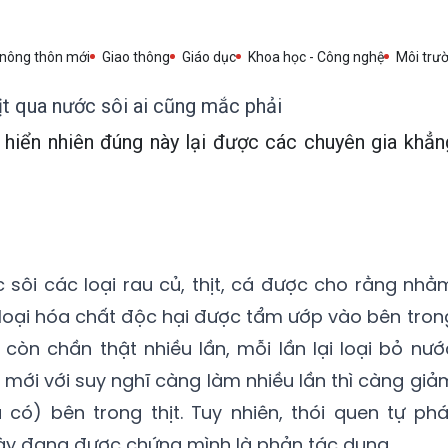
 nông thôn mới
Giao thông
Giáo dục
Khoa học - Công nghệ
Môi trư
ịt qua nước sôi ai cũng mắc phải
 hiển nhiên đúng này lại được các chuyên gia khẳn
 sôi các loại rau củ, thịt, cá được cho rằng nhằ
ác loại hóa chất độc hại được tẩm ướp vào bên tron
 còn chần thật nhiều lần, mỗi lần lại loại bỏ nướ
mới với suy nghĩ càng làm nhiều lần thì càng giả
có) bên trong thịt. Tuy nhiên, thói quen tự phá
ày đang được chứng mình là phản tác dụng.