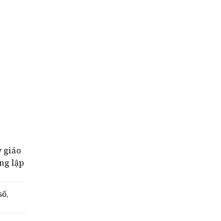
y giáo
ông lập
số,