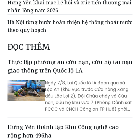
Hưng Yên khai mạc Lễ hội và xúc tiến thương mại
nhãn lồng năm 2026
Hà Nội từng bước hoàn thiện hệ thống thoát nước
theo quy hoạch
ĐỌC THÊM
Thực tập phương án cứu nạn, cứu hộ tai nạn
giao thông trên Quốc lộ 1A
Ngày 7/8, tại Quốc lộ 1A đoạn qua xã
Lộc An (khu vực trước Cửa hàng Xăng
dầu Lộc Lợi 2), Đội Chữa cháy và Cứu
nạn, cứu hộ khu vực 7 (Phòng Cảnh sát
PCCC và CNCH Công an TP Huế) phối
hợp UBND xã Lộc An tổ chức thực tập
phương án cứu nạn, cứu hộ đối với tình
Hưng Yên thành lập Khu Công nghệ cao
huống tai nạn giao thông đường bộ có
rộng hơn 496ha
huy động nhiều lực lượng, phương tiện