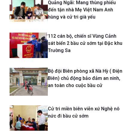
Quảng Ngãi: Mang thùng phiếu
đến tận nhà Mẹ Việt Nam Anh
hùng và cử tri già yếu
112 cán bộ, chiến sĩ Vùng Cảnh
sát biển 2 bầu cử sớm tại Đặc khu
Trường Sa
Bộ đội Biên phòng xã Nà Hỳ ( Điện
Biên) chủ động bảo đảm an ninh,
an toàn cho cuộc bầu cử
Cử tri miền biên viễn xứ Nghệ nô
nức đi bầu cử sớm