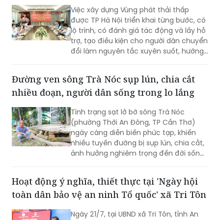
Việc xây dựng Vùng phát thải thấp
được TP Hà Nội triển khai từng bước, có
lộ trình, có đánh giá tác động và lấy hỗ
trợ, tạo điều kiện cho người dân chuyển
đổi làm nguyên tắc xuyên suốt, hướng
tới mục tiêu cải thiện chất lượng môi
trường không khí, phát triển giao thông
Đường ven sông Trà Nóc sụp lún, chia cắt
công cộng hiện đại và xây dựng Thủ đô
nhiều đoạn, người dân sống trong lo lắng
xanh, văn minh, bền vững.
Tình trạng sạt lở bờ sông Trà Nóc
(phường Thới An Đông, TP Cần Thơ)
ngày càng diễn biến phức tạp, khiến
nhiều tuyến đường bị sụp lún, chia cắt,
ảnh hưởng nghiêm trọng đến đời sống
của hàng trăm hộ dân. Không ít gia
đình phải tự bỏ tiền gia cố bờ sông,
Hoạt động ý nghĩa, thiết thực tại 'Ngày hội
nâng đường để duy trì lối đi. Tuy nhiên,
toàn dân bảo vệ an ninh Tổ quốc' xã Tri Tôn
người dân vẫn thường trực nỗi lo sạt lở,
nhất là vào mùa mưa và thời điểm
Ngày 21/7, tại UBND xã Tri Tôn, tỉnh An
nước lớn.