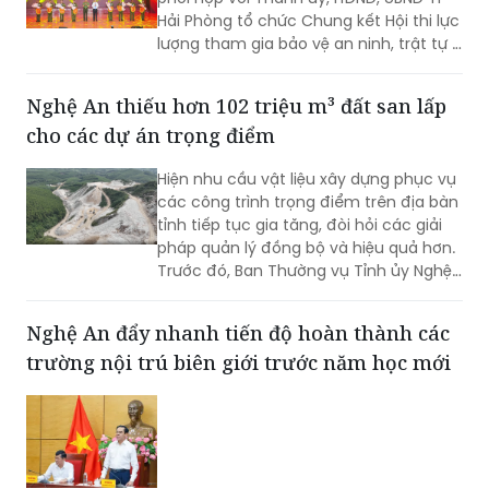
Hải Phòng tổ chức Chung kết Hội thi lực
lượng tham gia bảo vệ an ninh, trật tự ở
cơ sở giỏi toàn quốc lần thứ nhất, năm
2026 với chủ đề "Vững nghiệp vụ - Trọn
Nghệ An thiếu hơn 102 triệu m³ đất san lấp
niềm tin. Vì an ninh Tổ quốc và bình yên
cho các dự án trọng điểm
cuộc sống".
Hiện nhu cầu vật liệu xây dựng phục vụ
các công trình trọng điểm trên địa bàn
tỉnh tiếp tục gia tăng, đòi hỏi các giải
pháp quản lý đồng bộ và hiệu quả hơn.
Trước đó, Ban Thường vụ Tỉnh ủy Nghệ
An đã ban hành Kết luận về tăng cường
công tác quản lý hoạt động khoáng
Nghệ An đẩy nhanh tiến độ hoàn thành các
sản trên địa bàn tỉnh.
trường nội trú biên giới trước năm học mới