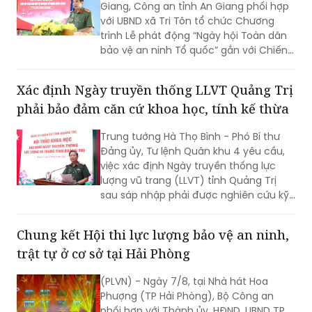
Giang, Công an tỉnh An Giang phối hợp
với UBND xã Tri Tôn tổ chức Chương
trình Lễ phát động “Ngày hội Toàn dân
bảo vệ an ninh Tổ quốc” gắn với Chiến
dịch Thanh niên Công an tình nguyện
hè năm 2026.
Xác định Ngày truyền thống LLVT Quảng Trị
phải bảo đảm căn cứ khoa học, tính kế thừa
Trung tướng Hà Thọ Bình - Phó Bí thư
Đảng ủy, Tư lệnh Quân khu 4 yêu cầu,
việc xác định Ngày truyền thống lực
lượng vũ trang (LLVT) tỉnh Quảng Trị
sau sáp nhập phải được nghiên cứu kỹ
lưỡng, bảo đảm căn cứ khoa học, tính
kế thừa và tạo sự đồng thuận cao...
Chung kết Hội thi lực lượng bảo vệ an ninh,
trật tự ở cơ sở tại Hải Phòng
(PLVN) - Ngày 7/8, tại Nhà hát Hoa
Phượng (TP Hải Phòng), Bộ Công an
phối hợp với Thành ủy, HĐND, UBND TP