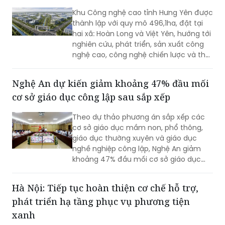
tham gia.
Khu Công nghệ cao tỉnh Hưng Yên được
thành lập với quy mô 496,1ha, đặt tại
hai xã: Hoàn Long và Việt Yên, hướng tới
nghiên cứu, phát triển, sản xuất công
nghệ cao, công nghệ chiến lược và thu
hút các nguồn lực đầu tư vào lĩnh vực
khoa học, công nghệ.
Nghệ An dự kiến giảm khoảng 47% đầu mối
cơ sở giáo dục công lập sau sắp xếp
Theo dự thảo phương án sắp xếp các
cơ sở giáo dục mầm non, phổ thông,
giáo dục thường xuyên và giáo dục
nghề nghiệp công lập, Nghệ An giảm
khoảng 47% đầu mối cơ sở giáo dục
công lập, thuộc nhóm địa phương có tỷ
lệ sắp xếp cao trong cả nước.
Hà Nội: Tiếp tục hoàn thiện cơ chế hỗ trợ,
phát triển hạ tầng phục vụ phương tiện
xanh