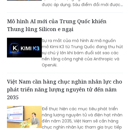
chế, đẩy nhanh triển khai các nền tảng
Mô hình AI mới của Trung Quốc khiến
số và cơ sở dữ liệu quốc gia.
Thung lũng Silicon e ngại
Sự ra mắt của mô hình AI mã nguồn
mở Kimi K3 từ Trung Quốc đang thu hút
sự chú ý lớn khi bám đuổi sát sao các
nền tảng công nghệ của Anthropic và
OpenAI.
Việt Nam cần hàng chục nghìn nhân lực cho
phát triển năng lượng nguyên tử đến năm
2035
Để thực hiện các mục tiêu phát triển
năng lượng nguyên tử và điện hạt nhân
đến năm 2035, Việt Nam sẽ cần hàng
chục nghìn nhân lực tham gia trực tiếp
và gián tiếp trong lĩnh vực có hàm
lượng khoa học, công nghệ cao.