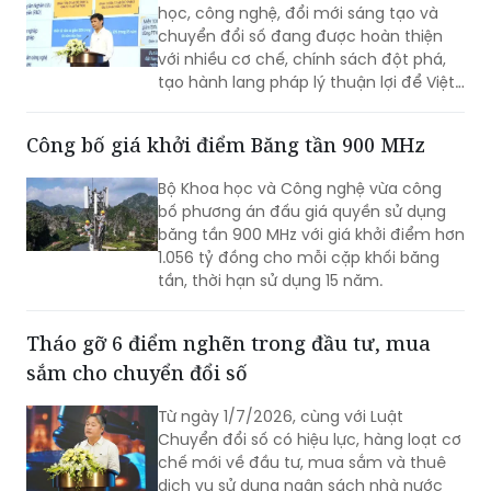
với nhiều cơ chế, chính sách đột phá,
tạo hành lang pháp lý thuận lợi để Việt
Nam từng bước làm chủ công nghệ lõi,
công nghệ chiến lược.
Công bố giá khởi điểm Băng tần 900 MHz
Bộ Khoa học và Công nghệ vừa công
bố phương án đấu giá quyền sử dụng
băng tần 900 MHz với giá khởi điểm hơn
1.056 tỷ đồng cho mỗi cặp khối băng
tần, thời hạn sử dụng 15 năm.
Tháo gỡ 6 điểm nghẽn trong đầu tư, mua
sắm cho chuyển đổi số
Từ ngày 1/7/2026, cùng với Luật
Chuyển đổi số có hiệu lực, hàng loạt cơ
chế mới về đầu tư, mua sắm và thuê
dịch vụ sử dụng ngân sách nhà nước
được áp dụng. Sáu điểm đổi mới được
kỳ vọng sẽ tháo gỡ các nút thắt về cơ