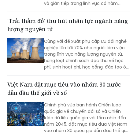
'Trải thảm đỏ' thu hút nhân lực ngành năng
lượng nguyên tử
Cùng với đề xuất phụ cấp ưu đãi nghề
nghiệp lên tới 70% cho người làm việc
trong lĩnh vực năng lượng nguyên tử,
hàng loạt chính sách đặc thù về học
phí, sinh hoạt phí, học bổng, đào tạo ở
nước ngoài và hỗ trợ nghiên cứu đang
được triển khai.
Việt Nam đặt mục tiêu vào nhóm 30 nước
dẫn đầu thế giới về số
Chính phủ vừa ban hành Chiến lược
quốc gia về chuyển đổi số và Chiến
lược dữ liệu quốc gia với tầm nhìn đến
năm 2045, đặt mục tiêu đưa Việt Nam
vào nhóm 30 quốc gia dẫn đầu thế giới
về chính phủ số, quản trị dữ liệu và phát
triển trí tuệ nhân tạo (AI).
Bộ KH&CN đồng hành xây dựng Trung tâm