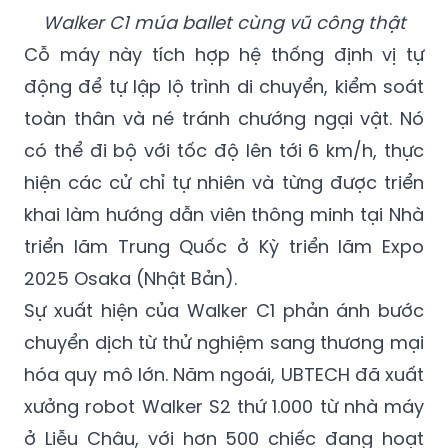
Cỗ máy này tích hợp hệ thống định vị tự
động để tự lập lộ trình di chuyển, kiểm soát
toàn thân và né tránh chướng ngại vật. Nó
có thể đi bộ với tốc độ lên tới 6 km/h, thực
hiện các cử chỉ tự nhiên và từng được triển
khai làm hướng dẫn viên thông minh tại Nhà
triển lãm Trung Quốc ở Kỳ triển lãm Expo
2025 Osaka (Nhật Bản).
Sự xuất hiện của Walker C1 phản ánh bước
chuyển dịch từ thử nghiệm sang thương mại
hóa quy mô lớn. Năm ngoái, UBTECH đã xuất
xưởng robot Walker S2 thứ 1.000 từ nhà máy
ở Liễu Châu, với hơn 500 chiếc đang hoạt
động thực tế. Hãng đặt mục tiêu nâng năng