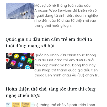
người dùng từ sinh viên, doanh nghiệp
nhỏ đến các tổ chức từ thiện rơi vào
trạng thái hoảng loạn.
Quốc gia EU đầu tiên cấm trẻ em dưới 15
tuổi dùng mạng xã hội
Quốc hội Pháp vừa chính thức thông
qua dự luật cấm trẻ em dưới 15 tuổi
truy cập mạng xã hội. Động thái này
đưa Pháp trở thành quốc gia đầu tiên
thuộc Liên minh châu Âu (EU) chặn trẻ
em khỏi các ứng dụng như TikTok. Tổng
thống Emmanuel Macron coi đây là cải
Hoàn thiện thể chế, tăng tốc thực thi công
cách trọng tâm trong nhiệm kỳ cuối và
nghệ chiến lược
cam kết sẽ thực thi quy định này ngay
từ tháng 9 tới.
Hệ thống thể chế về phát triển khoa
học, công nghệ, đổi mới sáng tạo và
chuyển đổi số đang được hoàn thiện