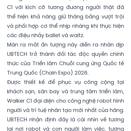
thể hiện khả năng giữ thăng bằng vượt trội
và phối hợp cơ thể nhịp nhàng khi thực hiện
các điệu nhảy ballet và waltz.
Màn ra mắt ấn tượng này diễn ra nhân dịp
UBTECH trở thành đối tác độc quyền chính
thức của Triển lãm Chuỗi cung ứng Quốc tế
Trung Quốc (Chain Expo) 2026.
Được thiết kế để phục vụ công cộng tại
khách sạn, sân bay và trung tâm triển lãm,
Walker C1 đại diện cho công nghệ robot hình
người và trí tuệ nhân tạo mới nhất của hãng.
UBTECH nhận định đây là cái nhìn về tương
lai nơi robot và con người làm việc, tương
tác và sống hòa hợp với nhau.