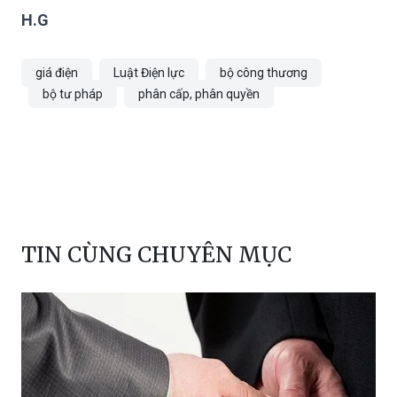
giá điện
Luật Điện lực
bộ công thương
bộ tư pháp
phân cấp, phân quyền
TIN CÙNG CHUYÊN MỤC