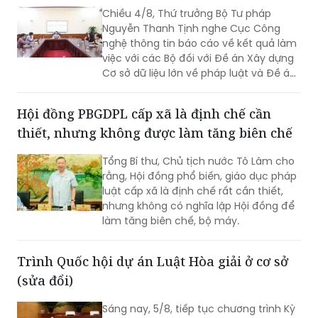
nghệ thông tin báo cáo về kết quả làm
việc với các Bộ đối với Đề án Xây dựng
Cơ sở dữ liệu lớn về pháp luật và Đề án
Ứng dụng trí tuệ nhân tạo trong xây
dựng và tổ chức thi hành pháp luật
Hội đồng PBGDPL cấp xã là định chế cần
trình Thủ tướng Chính phủ.
thiết, nhưng không được làm tăng biên chế
Tổng Bí thư, Chủ tịch nước Tô Lâm cho
rằng, Hội đồng phổ biến, giáo dục pháp
luật cấp xã là định chế rất cần thiết,
nhưng không có nghĩa lập Hội đồng để
làm tăng biên chế, bộ máy.
Trình Quốc hội dự án Luật Hòa giải ở cơ sở
(sửa đổi)
Sáng nay, 5/8, tiếp tục chương trình Kỳ
họp không thường lệ lần thứ Nhất, Quốc
hội khóa XVI, Quốc hội nghe tờ trình,
báo cáo thẩm tra dự án Luật Hòa giải ở