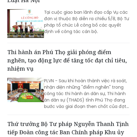
đơn vị thuộc Bộ diễn ra chiều 5/8, Bộ Tư
pháp tổ chức Lễ công bố các quyết
định về công tác cán bộ.
Thi hành án Phú Thọ giải phóng điểm
nghẽn, tạo động lực để tăng tốc đạt chỉ tiêu,
nhiệm vụ
PLVN - Sau khi hoàn thành việc rà soát,
nhận diện những "điểm nghẽn" trong
công tác thi hành án dân sự, Thi hành
án dân sự (THADS) tỉnh Phú Thọ đang
bước vào giai đoạn then chốt của đợt
cao điểm với trọng tâm giải phóng
điểm nghẽn, khơi thông tiến độ và tạo
Thứ trưởng Bộ Tư pháp Nguyễn Thanh Tịnh
động lực để tăng tốc hoàn thành các
tiếp Đoàn công tác Ban Chính pháp Khu ủy
chỉ tiêu, nhiệm vụ năm 2026.
Quảng Tây, Trung Quốc
Sáng 5/8, Thứ trưởng Bộ Tư pháp