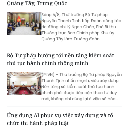
Nguyễn Thanh Tịnh tiếp Đoàn công tác
do đồng chí Lý Ngọc Chấn, Phó Bí thư
Thường trực Ban Chính pháp Khu ủy
Quảng Tây làm Trưởng đoàn.
Bộ Tư pháp hướng tới nền tảng kiểm soát
thủ tục hành chính thông minh
(PLVN) - Thứ trưởng Bộ Tư pháp Nguyễn
Thanh Tịnh nhấn mạnh, việc xây dựng
Nền tảng số kiểm soát thủ tục hành
chính phải được tiếp cận theo tư duy
mới, không chỉ dừng lại ở việc số hóa
các quy trình, biểu mẫu hay thay thế
một số thao tác thủ công bằng công
Ứng dụng AI phục vụ việc xây dựng và tổ
nghệ, mà phải hướng tới xây dựng một
chức thi hành pháp luật
nền tảng thực sự thông minh, chủ
động, dựa trên dữ liệu và tạo ra giá trị
Chiều 4/8, Thứ trưởng Bộ Tư pháp
gia tăng cho công tác quản lý nhà
Nguyễn Thanh Tịnh nghe Cục Công
nước.