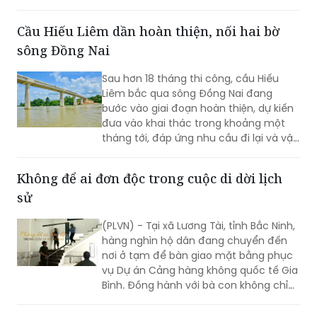
Nội Bài - Lào Cai.
Cầu Hiếu Liêm dần hoàn thiện, nối hai bờ
sông Đồng Nai
Sau hơn 18 tháng thi công, cầu Hiếu
Liêm bắc qua sông Đồng Nai đang
bước vào giai đoạn hoàn thiện, dự kiến
đưa vào khai thác trong khoảng một
tháng tới, đáp ứng nhu cầu đi lại và vận
chuyển thiết bị phục vụ Nhà máy Thủy
điện Trị An.
Không để ai đơn độc trong cuộc di dời lịch
sử
(PLVN) - Tại xã Lương Tài, tỉnh Bắc Ninh,
hàng nghìn hộ dân đang chuyển đến
nơi ở tạm để bàn giao mặt bằng phục
vụ Dự án Cảng hàng không quốc tế Gia
Bình. Đồng hành với bà con không chỉ
có chính quyền địa phương mà còn có
rất nhiều cá nhân, doanh nghiệp và