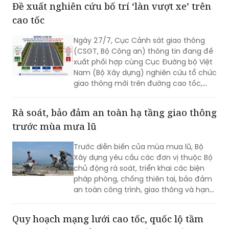
Đề xuất nghiên cứu bố trí ‘làn vượt xe’ trên
những tấm lòng thiện nguyện. Chính sự
cao tốc
sẻ chia ấy đang tiếp thêm niềm tin để
cuộc di dời quy mô lớn diễn ra trong
Ngày 27/7, Cục Cảnh sát giao thông
không khí đồng thuận và nghĩa tình.
(CSGT, Bộ Công an) thông tin đang đề
xuất phối hợp cùng Cục Đường bộ Việt
Nam (Bộ Xây dựng) nghiên cứu tổ chức
giao thông mới trên đường cao tốc,
theo phương án bố trí làn đường sát dải
phân cách giữa thành “làn vượt xe”.
Rà soát, bảo đảm an toàn hạ tầng giao thông
trước mùa mưa lũ
Trước diễn biến của mùa mưa lũ, Bộ
Xây dựng yêu cầu các đơn vị thuộc Bộ
chủ động rà soát, triển khai các biện
pháp phòng, chống thiên tai, bảo đảm
an toàn công trình, giao thông và hạn
chế thấp nhất thiệt hại do mưa bão
gây ra.
Quy hoạch mạng lưới cao tốc, quốc lộ tầm