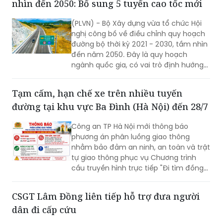
nhìn đến 2050: Bổ sung 5 tuyến cao tốc mới
(PLVN) - Bộ Xây dựng vừa tổ chức Hội
nghị công bố về điều chỉnh quy hoạch
đường bộ thời kỳ 2021 - 2030, tầm nhìn
đến năm 2050. Đây là quy hoạch
ngành quốc gia, có vai trò định hướng
phát triển hệ thống đường bộ trên
phạm vi cả nước; là cơ sở để quản lý,
Tạm cấm, hạn chế xe trên nhiều tuyến
huy động nguồn lực đầu tư, tăng
đường tại khu vực Ba Đình (Hà Nội) đến 28/7
cường liên kết vùng và kết nối các
trung tâm kinh tế, đô thị, cửa khẩu,
Công an TP Hà Nội mới thông báo
cảng biển, cảng hàng không cùng các
phương án phân luồng giao thông
đầu mối giao thông quan trọng.
nhằm bảo đảm an ninh, an toàn và trật
tự giao thông phục vụ Chương trình
cầu truyền hình trực tiếp "Đi tìm đồng
đội – Sao sáng dẫn đường", diễn ra lúc
20h ngày 26/7 tại Đài tưởng niệm các
CSGT Lâm Đồng liên tiếp hỗ trợ đưa người
Anh hùng liệt sĩ, phường Ba Đình.
dân đi cấp cứu