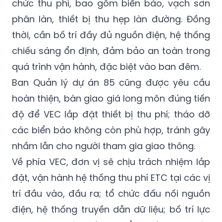
chức thu phí, bao gồm biển báo, vạch sơn
phân làn, thiết bị thu hẹp làn đường. Đồng
thời, cần bố trí đầy đủ nguồn điện, hệ thống
chiếu sáng ổn định, đảm bảo an toàn trong
quá trình vận hành, đặc biệt vào ban đêm.
Ban Quản lý dự án 85 cũng được yêu cầu
hoàn thiện, bàn giao giá long môn đúng tiến
độ để VEC lắp đặt thiết bị thu phí; tháo dỡ
các biển báo không còn phù hợp, tránh gây
nhầm lẫn cho người tham gia giao thông.
Về phía VEC, đơn vị sẽ chịu trách nhiệm lắp
đặt, vận hành hệ thống thu phí ETC tại các vị
trí đầu vào, đầu ra; tổ chức đấu nối nguồn
điện, hệ thống truyền dẫn dữ liệu; bố trí lực