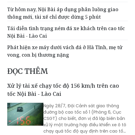
Từ hôm nay, Nội Bài áp dụng phân luồng giao
thông mới, tài xế chỉ được dừng 5 phút
Tái diễn tình trạng ném đá xe khách trên cao tốc
Nội Bài - Lào Cai
Phát hiện xe máy dưới vách đá ở Hà Tĩnh, mẹ tử
vong, con bị thương nặng
ĐỌC THÊM
Xử lý tài xế chạy tốc độ 156 km/h trên cao
tốc Nội Bài - Lào Cai
Ngày 28/7, Đội Cảnh sát giao thông
đường bộ cao tốc số 1 (Phòng 6, Cục
CSGT) cho biết, đơn vị đã lập biên bản
xử lý một trường hợp điều khiển xe ô tô
chạy quá tốc độ quy định trên cao tốc