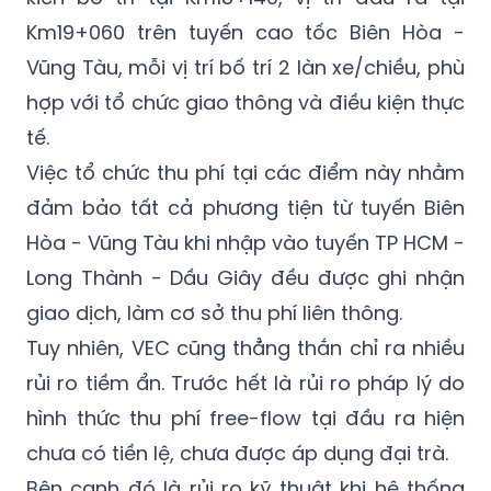
Km19+060 trên tuyến cao tốc Biên Hòa -
Vũng Tàu, mỗi vị trí bố trí 2 làn xe/chiều, phù
hợp với tổ chức giao thông và điều kiện thực
tế.
Việc tổ chức thu phí tại các điểm này nhằm
đảm bảo tất cả phương tiện từ tuyến Biên
Hòa - Vũng Tàu khi nhập vào tuyến TP HCM -
Long Thành - Dầu Giây đều được ghi nhận
giao dịch, làm cơ sở thu phí liên thông.
Tuy nhiên, VEC cũng thẳng thắn chỉ ra nhiều
rủi ro tiềm ẩn. Trước hết là rủi ro pháp lý do
hình thức thu phí free-flow tại đầu ra hiện
chưa có tiền lệ, chưa được áp dụng đại trà.
Bên cạnh đó là rủi ro kỹ thuật khi hệ thống