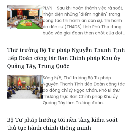
PLVN - Sau khi hoàn thành việc rà soát,
nhận diện những "điểm nghẽn" trong
công tác thi hành án dân sự, Thi hành
án dân sự (THADS) tỉnh Phú Thọ đang
bước vào giai đoạn then chốt của đợt
cao điểm với trọng tâm giải phóng
điểm nghẽn, khơi thông tiến độ và tạo
Thứ trưởng Bộ Tư pháp Nguyễn Thanh Tịnh
động lực để tăng tốc hoàn thành các
tiếp Đoàn công tác Ban Chính pháp Khu ủy
chỉ tiêu, nhiệm vụ năm 2026.
Quảng Tây, Trung Quốc
Sáng 5/8, Thứ trưởng Bộ Tư pháp
Nguyễn Thanh Tịnh tiếp Đoàn công tác
do đồng chí Lý Ngọc Chấn, Phó Bí thư
Thường trực Ban Chính pháp Khu ủy
Quảng Tây làm Trưởng đoàn.
Bộ Tư pháp hướng tới nền tảng kiểm soát
thủ tục hành chính thông minh