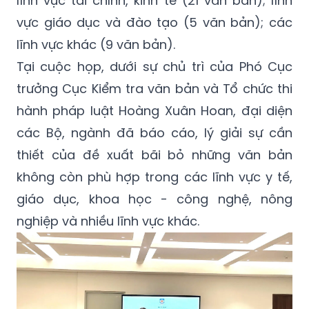
lĩnh vực tài chính, kinh tế (21 văn bản); lĩnh
vực giáo dục và đào tạo (5 văn bản); các
lĩnh vực khác (9 văn bản).
Tại cuộc họp, dưới sự chủ trì của Phó Cục
trưởng Cục Kiểm tra văn bản và Tổ chức thi
hành pháp luật Hoàng Xuân Hoan, đại diện
các Bộ, ngành đã báo cáo, lý giải sự cần
thiết của đề xuất bãi bỏ những văn bản
không còn phù hợp trong các lĩnh vực y tế,
giáo dục, khoa học - công nghệ, nông
nghiệp và nhiều lĩnh vực khác.