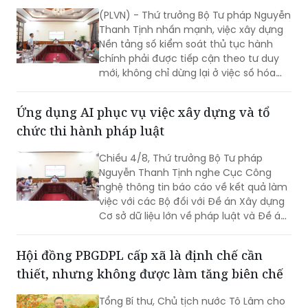
(PLVN) - Thứ trưởng Bộ Tư pháp Nguyễn
Thanh Tịnh nhấn mạnh, việc xây dựng
Nền tảng số kiểm soát thủ tục hành
chính phải được tiếp cận theo tư duy
mới, không chỉ dừng lại ở việc số hóa
các quy trình, biểu mẫu hay thay thế
một số thao tác thủ công bằng công
Ứng dụng AI phục vụ việc xây dựng và tổ
nghệ, mà phải hướng tới xây dựng một
chức thi hành pháp luật
nền tảng thực sự thông minh, chủ
động, dựa trên dữ liệu và tạo ra giá trị
Chiều 4/8, Thứ trưởng Bộ Tư pháp
gia tăng cho công tác quản lý nhà
Nguyễn Thanh Tịnh nghe Cục Công
nước.
nghệ thông tin báo cáo về kết quả làm
việc với các Bộ đối với Đề án Xây dựng
Cơ sở dữ liệu lớn về pháp luật và Đề án
Ứng dụng trí tuệ nhân tạo trong xây
dựng và tổ chức thi hành pháp luật
Hội đồng PBGDPL cấp xã là định chế cần
trình Thủ tướng Chính phủ.
thiết, nhưng không được làm tăng biên chế
Tổng Bí thư, Chủ tịch nước Tô Lâm cho