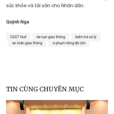
sức khỏe và tài sản cho Nhân dân.
Quỳnh Nga
CSGT Huế
tai nạn giao thông
kiểm tra xử lý
an toàn giao thông
vi phạm nồng độ cồn
TIN CÙNG CHUYÊN MỤC