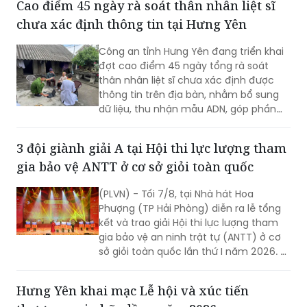
Cao điểm 45 ngày rà soát thân nhân liệt sĩ
chưa xác định thông tin tại Hưng Yên
Công an tỉnh Hưng Yên đang triển khai
đợt cao điểm 45 ngày tổng rà soát
thân nhân liệt sĩ chưa xác định được
thông tin trên địa bàn, nhằm bổ sung
dữ liệu, thu nhận mẫu ADN, góp phần
xác định danh tính hài cốt liệt sĩ còn
thiếu thông tin.
3 đội giành giải A tại Hội thi lực lượng tham
gia bảo vệ ANTT ở cơ sở giỏi toàn quốc
(PLVN) - Tối 7/8, tại Nhà hát Hoa
Phượng (TP Hải Phòng) diễn ra lễ tổng
kết và trao giải Hội thi lực lượng tham
gia bảo vệ an ninh trật tự (ANTT) ở cơ
sở giỏi toàn quốc lần thứ I năm 2026. 3
đội đến từ Hà Nội, TP Hồ Chí Minh và Hải
Phòng giảnh giải cao nhất.
Hưng Yên khai mạc Lễ hội và xúc tiến