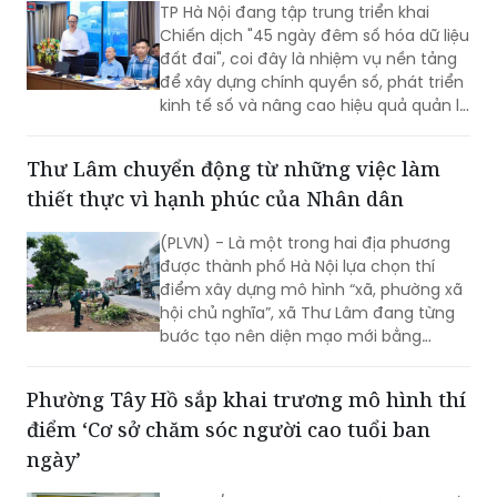
TP Hà Nội đang tập trung triển khai
Chiến dịch "45 ngày đêm số hóa dữ liệu
đất đai", coi đây là nhiệm vụ nền tảng
để xây dựng chính quyền số, phát triển
kinh tế số và nâng cao hiệu quả quản lý
nhà nước về đất đai và đã đạt được
những kết quả rất đáng chú ý.
Thư Lâm chuyển động từ những việc làm
thiết thực vì hạnh phúc của Nhân dân
(PLVN) - Là một trong hai địa phương
được thành phố Hà Nội lựa chọn thí
điểm xây dựng mô hình “xã, phường xã
hội chủ nghĩa”, xã Thư Lâm đang từng
bước tạo nên diện mạo mới bằng
những việc làm cụ thể, thiết thực. Từ
những tuyến đường được chỉnh trang,
Phường Tây Hồ sắp khai trương mô hình thí
hàng cây, bồn hoa được chăm sóc đến
điểm ‘Cơ sở chăm sóc người cao tuổi ban
các ao hồ được cải tạo, làm sạch…, tất
cả đều thể hiện sự vào cuộc của cả hệ
ngày’
thống chính trị cùng sự đồng thuận