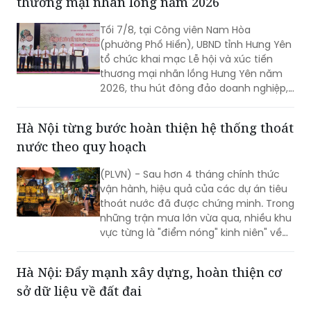
thương mại nhãn lồng năm 2026
Tối 7/8, tại Công viên Nam Hòa
(phường Phố Hiến), UBND tỉnh Hưng Yên
tổ chức khai mạc Lễ hội và xúc tiến
thương mại nhãn lồng Hưng Yên năm
2026, thu hút đông đảo doanh nghiệp,
hợp tác xã, nhà vườn và du khách
tham dự.
Hà Nội từng bước hoàn thiện hệ thống thoát
nước theo quy hoạch
(PLVN) - Sau hơn 4 tháng chính thức
vận hành, hiệu quả của các dự án tiêu
thoát nước đã được chứng minh. Trong
những trận mưa lớn vừa qua, nhiều khu
vực từng là "điểm nóng" kinh niên" về
úng ngập đã ghi nhận sự cải thiện đáng
kể.
Hà Nội: Đẩy mạnh xây dựng, hoàn thiện cơ
sở dữ liệu về đất đai