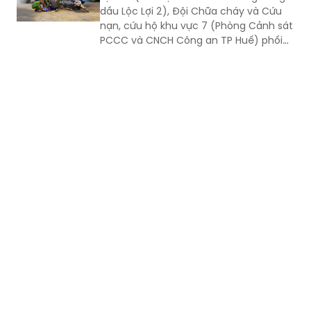
dầu Lộc Lợi 2), Đội Chữa cháy và Cứu
nạn, cứu hộ khu vực 7 (Phòng Cảnh sát
PCCC và CNCH Công an TP Huế) phối
hợp UBND xã Lộc An tổ chức thực tập
phương án cứu nạn, cứu hộ đối với tình
huống tai nạn giao thông đường bộ có
huy động nhiều lực lượng, phương tiện
tham gia.