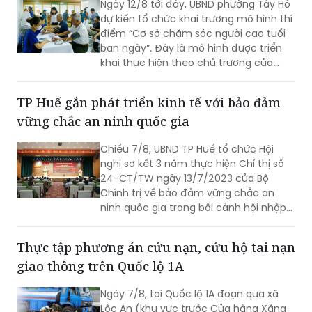
của Nhân dân với mục tiêu lấy người
Ngày 12/8 tới đây, UBND phường Tây Hồ
dân làm trung tâm, lấy chất lượng
dự kiến tổ chức khai trương mô hình thí
cuộc sống làm thước đo cho sự phát
điểm “Cơ sở chăm sóc người cao tuổi
triển.
ban ngày”. Đây là mô hình được triển
khai thực hiện theo chủ trương của
Thành phố Hà Nội về thí điểm mô hình
chăm sóc người cao tuổi ban ngày tại
TP Huế gắn phát triển kinh tế với bảo đảm
xã, phường.
vững chắc an ninh quốc gia
Chiều 7/8, UBND TP Huế tổ chức Hội
nghị sơ kết 3 năm thực hiện Chỉ thị số
24-CT/TW ngày 13/7/2023 của Bộ
Chính trị về bảo đảm vững chắc an
ninh quốc gia trong bối cảnh hội nhập
quốc tế toàn diện, sâu rộng.
Thực tập phương án cứu nạn, cứu hộ tai nạn
giao thông trên Quốc lộ 1A
Ngày 7/8, tại Quốc lộ 1A đoạn qua xã
Lộc An (khu vực trước Cửa hàng Xăng