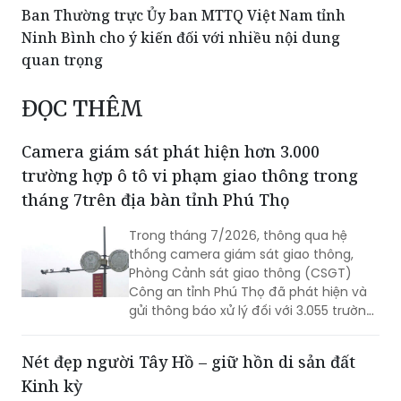
Ban Thường trực Ủy ban MTTQ Việt Nam tỉnh
Ninh Bình cho ý kiến đối với nhiều nội dung
quan trọng
ĐỌC THÊM
Camera giám sát phát hiện hơn 3.000
trường hợp ô tô vi phạm giao thông trong
tháng 7trên địa bàn tỉnh Phú Thọ
Trong tháng 7/2026, thông qua hệ
thống camera giám sát giao thông,
Phòng Cảnh sát giao thông (CSGT)
Công an tỉnh Phú Thọ đã phát hiện và
gửi thông báo xử lý đối với 3.055 trường
hợp ô tô vi phạm trật tự an toàn giao
thông (TTATGT). Các lỗi vi phạm phổ
Nét đẹp người Tây Hồ – giữ hồn di sản đất
biến tập trung vào hành vi chạy quá
Kinh kỳ
tốc độ và không chấp hành tín hiệu