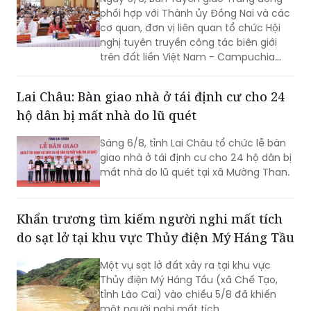
phối hợp với Thành ủy Đồng Nai và các
cơ quan, đơn vị liên quan tổ chức Hội
nghị tuyên truyền công tác biên giới
trên đất liền Việt Nam - Campuchia
năm 2026.
Lai Châu: Bàn giao nhà ở tái định cư cho 24
hộ dân bị mất nhà do lũ quét
Sáng 6/8, tỉnh Lai Châu tổ chức lễ bàn
giao nhà ở tái định cư cho 24 hộ dân bị
mất nhà do lũ quét tại xã Mường Than.
Khẩn trương tìm kiếm người nghi mất tích
do sạt lở tại khu vực Thủy điện Mý Háng Tầu
Một vụ sạt lở đất xảy ra tại khu vực
Thủy điện Mý Háng Tầu (xã Chế Tạo,
tỉnh Lào Cai) vào chiều 5/8 đã khiến
một người nghi mất tích.