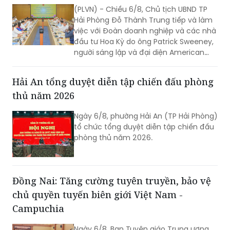
(PLVN) - Chiều 6/8, Chủ tịch UBND TP
Hải Phòng Đỗ Thành Trung tiếp và làm
việc với Đoàn doanh nghiệp và các nhà
đầu tư Hoa Kỳ do ông Patrick Sweeney,
người sáng lập và đại diện American
Kestrel Global Strategies Group làm
Trưởng đoàn đến thăm, làm việc và
Hải An tổng duyệt diễn tập chiến đấu phòng
tìm hiểu cơ hội đầu tư tại Hải Phòng.
thủ năm 2026
Ngày 6/8, phường Hải An (TP Hải Phòng)
tổ chức tổng duyệt diễn tập chiến đấu
phòng thủ năm 2026.
Đồng Nai: Tăng cường tuyên truyền, bảo vệ
chủ quyền tuyến biên giới Việt Nam -
Campuchia
Ngày 6/8, Ban Tuyên giáo Trung ương