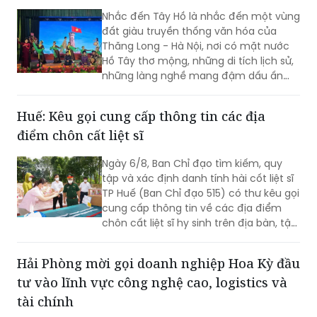
đèn giao thông.
Nhắc đến Tây Hồ là nhắc đến một vùng
đất giàu truyền thống văn hóa của
Thăng Long - Hà Nội, nơi có mặt nước
Hồ Tây thơ mộng, những di tích lịch sử,
những làng nghề mang đậm dấu ấn
dân gian và những con người luôn biết
trân trọng, gìn giữ các giá trị văn hóa
Huế: Kêu gọi cung cấp thông tin các địa
nghìn năm văn hiến.
điểm chôn cất liệt sĩ
Ngày 6/8, Ban Chỉ đạo tìm kiếm, quy
tập và xác định danh tính hài cốt liệt sĩ
TP Huế (Ban Chỉ đạo 515) có thư kêu gọi
cung cấp thông tin về các địa điểm
chôn cất liệt sĩ hy sinh trên địa bàn, tập
trung tại khu vực đèo Phước Tượng,
đèo Hải Vân (xã Chân Mây - Lăng Cô)
Hải Phòng mời gọi doanh nghiệp Hoa Kỳ đầu
và khu vực sông Truồi (xã Lộc An).
tư vào lĩnh vực công nghệ cao, logistics và
tài chính