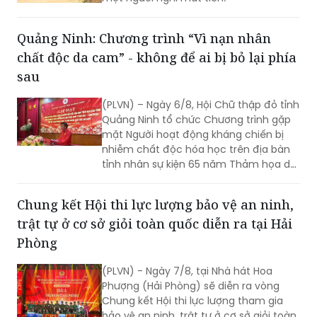
Quảng Ninh: Chương trình “Vì nạn nhân
chất độc da cam” - không để ai bị bỏ lại phía
sau
(PLVN) – Ngày 6/8, Hội Chữ thập đỏ tỉnh
Quảng Ninh tổ chức Chương trình gặp
mặt Người hoạt động kháng chiến bị
nhiễm chất độc hóa học trên địa bàn
tỉnh nhân sự kiện 65 năm Thảm họa da
cam ở Việt Nam (10/8/1961 -
10/8/2026) và tổng kết 5 năm phong
Chung kết Hội thi lực lượng bảo vệ an ninh,
trào “Vì nạn nhân chất độc da cam”.
trật tự ở cơ sở giỏi toàn quốc diễn ra tại Hải
Phòng
(PLVN) - Ngày 7/8, tại Nhà hát Hoa
Phượng (Hải Phòng) sẽ diễn ra vòng
Chung kết Hội thi lực lượng tham gia
bảo vệ an ninh, trật tự ở cơ sở giỏi toàn