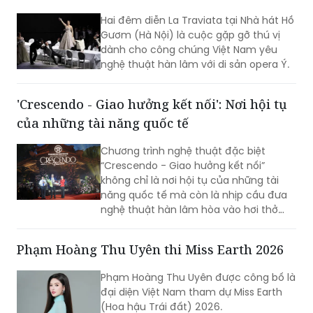
Hai đêm diễn La Traviata tại Nhà hát Hồ
Gươm (Hà Nội) là cuộc gặp gỡ thú vị
dành cho công chúng Việt Nam yêu
nghệ thuật hàn lâm với di sản opera Ý.
'Crescendo - Giao hưởng kết nối': Nơi hội tụ
của những tài năng quốc tế
Chương trình nghệ thuật đặc biệt
“Crescendo - Giao hưởng kết nối”
không chỉ là nơi hội tụ của những tài
năng quốc tế mà còn là nhịp cầu đưa
nghệ thuật hàn lâm hòa vào hơi thở
cuộc sống, góp phần khẳng định vị thế
TP Sáng tạo của Hà Nội. Đêm nhạc đã
Phạm Hoàng Thu Uyên thi Miss Earth 2026
xóa nhòa khoảng cách giữa âm nhạc
hàn lâm và khán giả, để lại dấu ấn văn
Phạm Hoàng Thu Uyên được công bố là
hóa trong lòng người dân địa phương
đại diện Việt Nam tham dự Miss Earth
cùng du khách thập phương.
(Hoa hậu Trái đất) 2026.