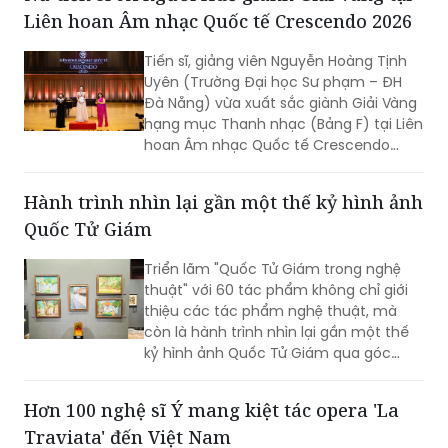
Liên hoan Âm nhạc Quốc tế Crescendo 2026
Tiến sĩ, giảng viên Nguyễn Hoàng Tịnh
Uyên (Trường Đại học Sư phạm – ĐH
Đà Nẵng) vừa xuất sắc giành Giải Vàng
hạng mục Thanh nhạc (Bảng F) tại Liên
hoan Âm nhạc Quốc tế Crescendo
2026. Thành tích tiếp tục khẳng định
dấu ấn của nữ tiến sĩ 9X trong lĩnh vực
Hành trình nhìn lại gần một thế kỷ hình ảnh
biểu diễn, nghiên cứu và đào tạo âm
Quốc Tử Giám
nhạc.
Triển lãm "Quốc Tử Giám trong nghệ
thuật" với 60 tác phẩm không chỉ giới
thiệu các tác phẩm nghệ thuật, mà
còn là hành trình nhìn lại gần một thế
kỷ hình ảnh Quốc Tử Giám qua góc
nhìn của các họa sĩ, kiến trúc sư, nhiếp
ảnh gia và nghệ sĩ thuộc nhiều thế hệ.
Hơn 100 nghệ sĩ Ý mang kiệt tác opera 'La
Traviata' đến Việt Nam