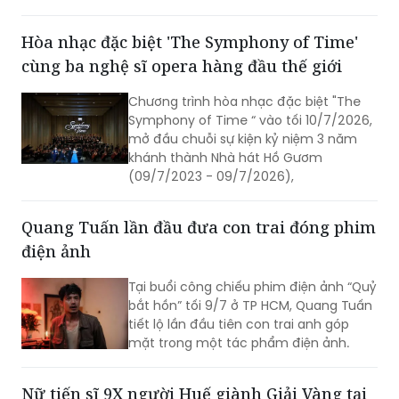
Video Pháp luật – Báo Pháp luật Việt
Nam, cơ quan ngôn luận của Bộ Tư
Hòa nhạc đặc biệt 'The Symphony of Time'
pháp, tổ chức chương trình “Gương
cùng ba nghệ sĩ opera hàng đầu thế giới
mặt Dẫn sóng Pháp luật 2026 – Tuyển
chọn Gương mặt MC Video Pháp luật
Chương trình hòa nhạc đặc biệt "The
2026”.
Symphony of Time “ vào tối 10/7/2026,
mở đầu chuỗi sự kiện kỷ niệm 3 năm
khánh thành Nhà hát Hồ Gươm
(09/7/2023 - 09/7/2026),
Quang Tuấn lần đầu đưa con trai đóng phim
điện ảnh
Tại buổi công chiếu phim điện ảnh “Quỷ
bắt hồn” tối 9/7 ở TP HCM, Quang Tuấn
tiết lộ lần đầu tiên con trai anh góp
mặt trong một tác phẩm điện ảnh.
Nữ tiến sĩ 9X người Huế giành Giải Vàng tại