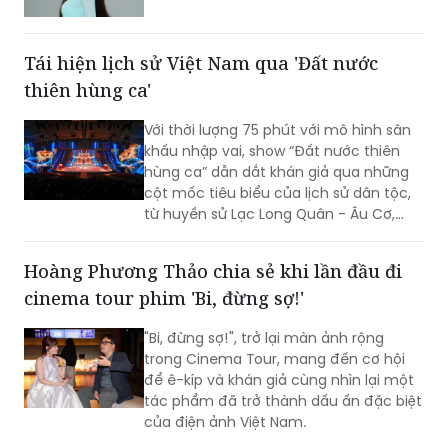
Tái hiện lịch sử Việt Nam qua 'Đất nước
thiên hùng ca'
Với thời lượng 75 phút với mô hình sân
khấu nhập vai, show “Đất nước thiên
hùng ca” dẫn dắt khán giả qua những
cột mốc tiêu biểu của lịch sử dân tộc,
từ huyền sử Lạc Long Quân - Âu Cơ,
thời Hùng Vương dựng nước, các chiến
công giữ nước hào hùng đến khát vọng
Hoàng Phương Thảo chia sẻ khi lần đầu đi
phát triển hùng cường của dân tộc
cinema tour phim 'Bi, đừng sợ!'
trong thời đại mới.
"Bi, đừng sợ!", trở lại màn ảnh rộng
trong Cinema Tour, mang đến cơ hội
để ê-kíp và khán giả cùng nhìn lại một
tác phẩm đã trở thành dấu ấn đặc biệt
của điện ảnh Việt Nam.