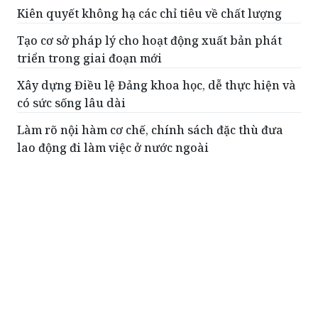
Kiên quyết không hạ các chỉ tiêu về chất lượng
Tạo cơ sở pháp lý cho hoạt động xuất bản phát
triển trong giai đoạn mới
Xây dựng Điều lệ Đảng khoa học, dễ thực hiện và
có sức sống lâu dài
Làm rõ nội hàm cơ chế, chính sách đặc thù đưa
lao động đi làm việc ở nước ngoài
Thủ tướng điều động, bổ nhiệm 2 thứ trưởng
ĐỌC THÊM
Phát huy đầy đủ vai trò, trách nhiệm của
các hội quần chúng trong giai đoạn phát
triển mới
Thay mặt Bộ Chính trị, Ủy viên Bộ Chính