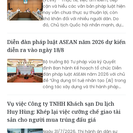
cận và hiểu các văn bản pháp luật hiện
nay vẫn chưa thực sự thuận lợi, còn
khó khăn đối với nhiều người dân. Do
đó, Chủ tịch Quốc hội nhấn mạnh, dự
thảo Luật Phổ biến, giáo dục pháp luật
(sửa đổi) cần nghiên cứu quy định rõ
Diễn đàn pháp luật ASEAN năm 2026 dự kiến
việc xây dựng hệ sinh thái số quốc gia
diễn ra vào ngày 18/8
về phổ biến, giáo dục pháp luật.
Bộ trưởng Bộ Tư pháp vừa ký Quyết
định Ban hành Kế hoạch tổ chức Diễn
đàn pháp luật ASEAN năm 2026 với chủ
đề “Ứng dụng trí tuệ nhân tạo (AI) trong
công tác xây dựng và thi hành pháp
luật trong kỷ nguyên số”. Diễn đàn dự
kiến sẽ diễn ra vào ngày 18/8 tới.
Vụ việc Công ty TNHH Khách sạn Du lịch
Huy Hùng: Khép lại việc cưỡng chế giao tài
sản cho người mua trúng đấu giá
Ngày 31/7/2026, Thi hành án dân sự