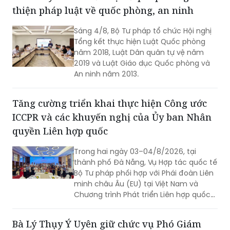
thiện pháp luật về quốc phòng, an ninh
Sáng 4/8, Bộ Tư pháp tổ chức Hội nghị
Tổng kết thực hiện Luật Quốc phòng
năm 2018, Luật Dân quân tự vệ năm
2019 và Luật Giáo dục Quốc phòng và
An ninh năm 2013.
Tăng cường triển khai thực hiện Công ước
ICCPR và các khuyến nghị của Ủy ban Nhân
quyền Liên hợp quốc
Trong hai ngày 03–04/8/2026, tại
thành phố Đà Nẵng, Vụ Hợp tác quốc tế
Bộ Tư pháp phối hợp với Phái đoàn Liên
minh châu Âu (EU) tại Việt Nam và
Chương trình Phát triển Liên hợp quốc
(UNDP) tại Việt Nam tổ chức Hội thảo
về thực hiện các khuyến nghị của Ủy
Bà Lý Thụy Ý Uyên giữ chức vụ Phó Giám
ban Nhân quyền Liên hợp quốc đối với