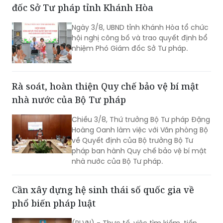
đốc Sở Tư pháp tỉnh Khánh Hòa
Báo cáo định kỳ lần thứ tư của Việt
Nam về thực hiện Công ước quốc tế về
Ngày 3/8, UBND tỉnh Khánh Hòa tổ chức
các quyền dân sự và chính trị (ICCPR)
hội nghị công bố và trao quyết định bổ
và Hội nghị tập huấn về thực hiện Công
nhiệm Phó Giám đốc Sở Tư pháp.
ước ICCPR. Đây là chuỗi hoạt động
được triển khai trong khuôn khổ Dự án
“Tăng cường pháp luật và tư pháp tại
Việt Nam giai đoạn II” (EU JULE II), góp
Rà soát, hoàn thiện Quy chế bảo vệ bí mật
phần nâng cao năng lực của các cơ
nhà nước của Bộ Tư pháp
quan, tổ chức trong việc thực hiện các
cam kết quốc tế của Việt Nam về
Chiều 3/8, Thứ trưởng Bộ Tư pháp Đặng
quyền con người.
Hoàng Oanh làm việc với Văn phòng Bộ
về Quyết định của Bộ trưởng Bộ Tư
pháp ban hành Quy chế bảo vệ bí mật
nhà nước của Bộ Tư pháp.
Cần xây dựng hệ sinh thái số quốc gia về
phổ biến pháp luật
(PLVN) - Thực tế, việc tìm kiếm, tiếp