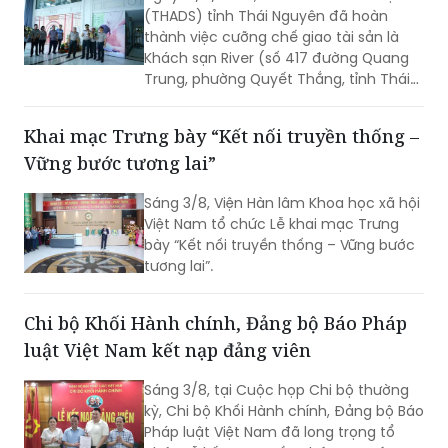
(THADS) tỉnh Thái Nguyên đã hoàn
thành việc cưỡng chế giao tài sản là
Khách sạn River (số 417 đường Quang
Trung, phường Quyết Thắng, tỉnh Thái
Nguyên) cho người mua trúng đấu giá
theo quy định của pháp luật. Đây là vụ
Khai mạc Trưng bày “Kết nối truyền thống –
án kinh doanh, thương mại có giá trị
Vững bước tương lai”
lớn, việc tổ chức thi hành kéo dài gần 3
năm do phát sinh nhiều khó khăn,
Sáng 3/8, Viện Hàn lâm Khoa học xã hội
vướng mắc.
Việt Nam tổ chức Lễ khai mạc Trưng
bày “Kết nối truyền thống – Vững bước
tương lai”.
Chi bộ Khối Hành chính, Đảng bộ Báo Pháp
luật Việt Nam kết nạp đảng viên
Sáng 3/8, tại Cuộc họp Chi bộ thường
kỳ, Chi bộ Khối Hành chính, Đảng bộ Báo
Pháp luật Việt Nam đã long trọng tổ