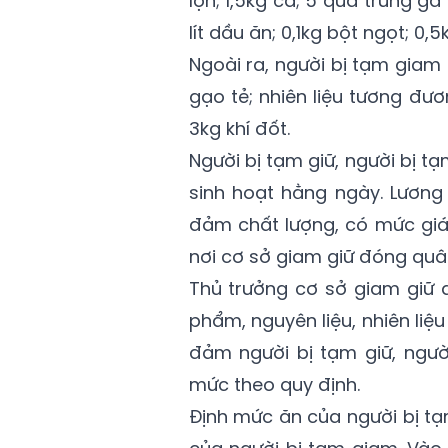
lợn; 1,5kg cá; 5 quả trứng gà
lít dầu ăn; 0,1kg bột ngọt; 0,5
Ngoài ra, người bị tạm gia
gạo tẻ; nhiên liệu tương đư
3kg khí đốt.
Người bị tạm giữ, người bị 
sinh hoạt hằng ngày. Lương 
đảm chất lượng, có mức giá 
nơi cơ sở giam giữ đóng quâ
Thủ trưởng cơ sở giam giữ q
phẩm, nguyên liệu, nhiên li
đảm người bị tạm giữ, ngườ
mức theo quy định.
Định mức ăn của người bị tạ