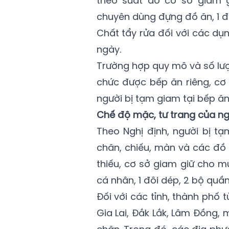
theo suất do cơ sở giam 
chuyên dùng đựng đồ ăn, 1 đô
Chất tẩy rửa đối với các d
ngày.
Trường hợp quy mô và số lượn
chức được bếp ăn riêng, cơ 
người bị tạm giam tại bếp ă
Chế độ mặc, tư trang của ng
Theo Nghị định, người bị t
chăn, chiếu, màn và các đồ 
thiếu, cơ sở giam giữ cho m
cá nhân, 1 đôi dép, 2 bộ quần
Đối với các tỉnh, thành phố 
Gia Lai, Đắk Lắk, Lâm Đồng