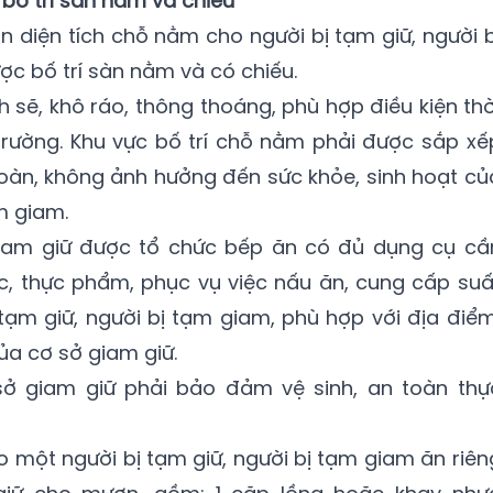
bố trí sàn nằm và chiếu
ẩn diện tích chỗ nằm cho người bị tạm giữ, người b
ược bố trí sàn nằm và có chiếu.
ẽ, khô ráo, thông thoáng, phù hợp điều kiện thờ
 trường. Khu vực bố trí chỗ nằm phải được sắp xế
 toàn, không ảnh hưởng đến sức khỏe, sinh hoạt củ
m giam.
giam giữ được tổ chức bếp ăn có đủ dụng cụ cầ
c, thực phẩm, phục vụ việc nấu ăn, cung cấp suấ
tạm giữ, người bị tạm giam, phù hợp với địa điểm
ủa cơ sở giam giữ.
sở giam giữ phải bảo đảm vệ sinh, an toàn thự
một người bị tạm giữ, người bị tạm giam ăn riên