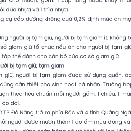
giữ cho mượn, gồm: 1 cặp lồng hoặc khay nhự
i đũa nhựa và 1 thìa nhựa.
ụng cụ cấp dưỡng không quá 0,2% định mức ăn mộ
g người bị tạm giữ, người bị tạm giam ít, không t
sở giam giữ tổ chức nấu ăn cho người bị tạm giữ
n tập thể dành cho cán bộ của cơ sở giam giữ.
ười bị tạm giữ, tạm giam
ạm giữ, người bị tạm giam được sử dụng quần, áo
dùng cần thiết cho sinh hoạt cá nhân. Trường hợ
ượn theo tiêu chuẩn mỗi người gồm: 1 chiếu, 1 mà
 áo dài.
từ TP Đà Nẵng trở ra phía Bắc và 4 tỉnh Quảng Ngãi
, mỗi người được mượn thêm 1 áo ấm mùa đông và 