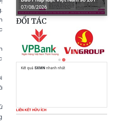
ị
07/08/2026
.
h
ĐỐI TÁC
c
h
c
Kết quả
SXMN
nhanh nhất
i
à
ử
LIÊN KẾT HỮU ÍCH
g