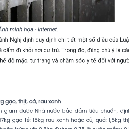
Ảnh minh họa - Internet.
nh Nghị định quy định chi tiết một số điều của Luậ
 cấm đi khỏi nơi cư trú. Trong đó, đáng chú ý là cá
chế độ mặc, tư trang và chăm sóc y tế đối với ngườ
.
gạo, thịt, cá, rau xanh
ạm giam được Nhà nước bảo đảm tiêu chuẩn, địn
7kg gạo tẻ; 15kg rau xanh hoặc củ, quả; 1,5kg thị