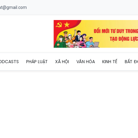
uat@gmail.com
ở, chăm sóc y tế đối với người bị tạm giữ, tạm giam
ODCASTS
PHÁP LUẬT
XÃ HỘI
VĂN HÓA
KINH TẾ
BẤT Đ