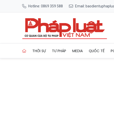
Hotline: 0869 359 588
Email: baodientuphapl
Trang chủ Quy định mức ăn, 
THỜI SỰ
TƯ PHÁP
MEDIA
QUỐC TẾ
P