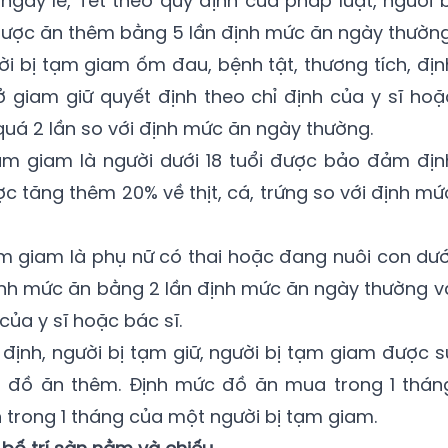
ngày lễ, Tết theo quy định của pháp luật, người b
được ăn thêm bằng 5 lần định mức ăn ngày thường
ười bị tạm giam ốm đau, bệnh tật, thương tích, địn
 giam giữ quyết định theo chỉ định của y sĩ hoặ
 quá 2 lần so với định mức ăn ngày thường.
tạm giam là người dưới 18 tuổi được bảo đảm địn
c tăng thêm 20% về thịt, cá, trứng so với định mứ
tạm giam là phụ nữ có thai hoặc đang nuôi con dướ
ịnh mức ăn bằng 2 lần định mức ăn ngày thường v
của y sĩ hoặc bác sĩ.
định, người bị tạm giữ, người bị tạm giam được s
a đồ ăn thêm. Định mức đồ ăn mua trong 1 thán
 trong 1 tháng của một người bị tạm giam.