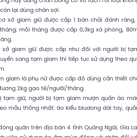
ơng này dùng chăn bông có vỏ tách rời loại khôn
còn lại dùng chăn sợi.
cơ sở giam giữ được cấp 1 bàn chải đánh răng, 
tháng; mỗi tháng được cấp 0,3kg xà phòng, 80m
răng.
ơ sở giam giữ được cấp như đối với người bị tạ
chuyển sang tạm giam thì tiếp tục sử dụng theo qu
m.
tạm giam là phụ nữ được cấp đồ dùng cần thiết ch
g đương 2kg gạo tẻ/người/tháng.
bị tạm giữ, người bị tạm giam mượn quần áo mà
eo mẫu thống nhất: áo kiểu bludong dài tay, quầ
đóng quân trên địa bàn 4 tỉnh Quảng Ngãi, Gia Lai