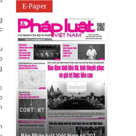
3
E-Paper
g
c
u
o
g
c
o
h
n
Báo Pháp luật Việt Nam số 201