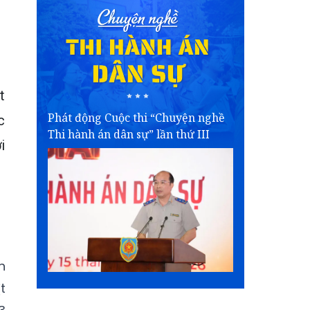
t
Phát động Cuộc thi “Chuyện nghề
c
Thi hành án dân sự” lần thứ III
i
h
t