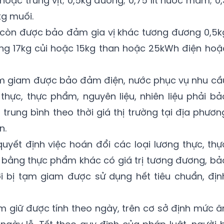
 hoặc trứng vịt; 0,5kg đường; 0,75 lít nước mắm; 0,
kg muối.
m còn được bảo đảm gia vị khác tương đương 0,5k
ơng 17kg củi hoặc 15kg than hoặc 25kWh điện hoặ
tạm giam được bảo đảm điện, nước phục vụ nhu cầ
thực, thực phẩm, nguyên liệu, nhiên liệu phải bả
trung bình theo thời giá thị trường tại địa phươn
n.
uyết định việc hoán đổi các loại lương thực, thự
ệu bằng thực phẩm khác có giá trị tương đương, bả
i bị tạm giam được sử dụng hết tiêu chuẩn, địn
m giữ được tính theo ngày, trên cơ sở định mức ă