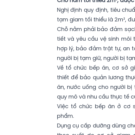
Chỗ nằm tối thiểu 2m², được 
Nghị định quy định, tiêu chu
tạm giam tối thiểu là 2m², đ
Chỗ nằm phải bảo đảm sạch s
tiết và yêu cầu vệ sinh môi
hợp lý, bảo đảm trật tự, an
người bị tạm giữ, người bị tạ
Về tổ chức bếp ăn, cơ sở 
thiết để bảo quản lương thự
ăn, nước uống cho người bị 
quy mô và nhu cầu thực tế c
Việc tổ chức bếp ăn ở cơ 
phẩm.
Dụng cụ cấp dưỡng dùng cho 