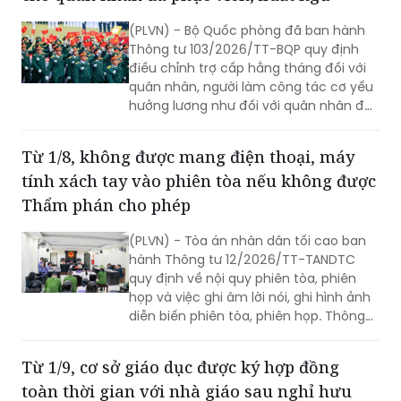
(PLVN) - Bộ Quốc phòng đã ban hành
Thông tư 103/2026/TT-BQP quy định
điều chỉnh trợ cấp hằng tháng đối với
quân nhân, người làm công tác cơ yếu
hưởng lương như đối với quân nhân đã
phục viên, xuất ngũ, thôi việc.
Từ 1/8, không được mang điện thoại, máy
tính xách tay vào phiên tòa nếu không được
Thẩm phán cho phép
(PLVN) - Tòa án nhân dân tối cao ban
hành Thông tư 12/2026/TT-TANDTC
quy định về nội quy phiên tòa, phiên
họp và việc ghi âm lời nói, ghi hình ảnh
diễn biến phiên tòa, phiên họp. Thông
tư 12/2026/TT-TANDTC có hiệu lực từ
1/8/2026.
Từ 1/9, cơ sở giáo dục được ký hợp đồng
toàn thời gian với nhà giáo sau nghỉ hưu