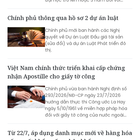
đại học trở lên hoặc 3 năm đối với
người có bằng trung cấp, cao đẳng
chuyên ngành tài chính, kế toán, kiểm
Chính phủ thông qua hồ sơ 2 dự án luật
toán.
Chính phủ mới ban hành các Nghị
quyết về Dự án Luật Đấu giá tài sản
(sửa đổi) và dự án Luật Phát triển đô
thị.
Việt Nam chính thức triển khai cấp chứng
nhận Apostille cho giấy tờ công
Chính phủ vừa ban hành Nghị định số
293/2026/NĐ-CP ngày 23/7/2026
hướng dẫn thực thi Công ước La Hay
ngày 5/10/1961 về miễn hợp pháp hóa
đối với giấy tờ công của nước ngoài
(Công ước Apostille).
Từ 22/7, áp dụng danh mục mới về hàng hóa