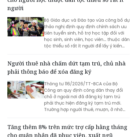
người
Bộ Giáo dục và Đào tạo vừa công bố dự
thảo nghị định quy định chính sách ưu
tiên tuyển sinh, hỗ trợ học tập đối với
học sinh, sinh viên, học viên... thuộc dân
tộc thiểu số rất ít người để lấy ý kiến
góp ý.
Người thuê nhà chấm dứt tạm trú, chủ nhà
phải thông báo để xóa đăng ký
Thông tư 116/2026/TT-BCA của Bộ
Công an quy định công dân thay đổi
chỗ ở ngoài nơi đã đăng ký tạm trú
phải thực hiện đăng ký tạm trú mới.
Trường hợp người thuê, mượn, ở nhờ
chấm dứt việc cư trú, người cho thuê,
cho mượn, cho ở nhờ có trách nhiệm
Tăng thêm 8% trên mức trợ cấp hằng tháng
thông báo cho cơ quan đăng ký cư trú.
cho quân nhân đã phục viên, xuất ngũ