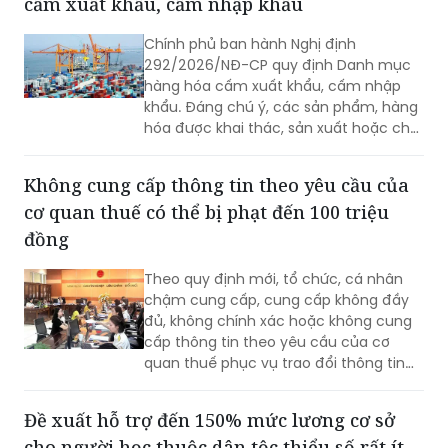
cấm xuất khẩu, cấm nhập khẩu
Chính phủ ban hành Nghị định
292/2026/NĐ-CP quy định Danh mục
hàng hóa cấm xuất khẩu, cấm nhập
khẩu. Đáng chú ý, các sản phẩm, hàng
hóa được khai thác, sản xuất hoặc chế
tạo toàn bộ hay một phần bằng lao
động cưỡng bức thuộc diện cấm nhập
Không cung cấp thông tin theo yêu cầu của
khẩu vào Việt Nam.
cơ quan thuế có thể bị phạt đến 100 triệu
đồng
Theo quy định mới, tổ chức, cá nhân
chậm cung cấp, cung cấp không đầy
đủ, không chính xác hoặc không cung
cấp thông tin theo yêu cầu của cơ
quan thuế phục vụ trao đổi thông tin
về thuế có thể bị phạt từ 10 đến 100
triệu đồng.
Đề xuất hỗ trợ đến 150% mức lương cơ sở
cho người học thuộc dân tộc thiểu số rất ít