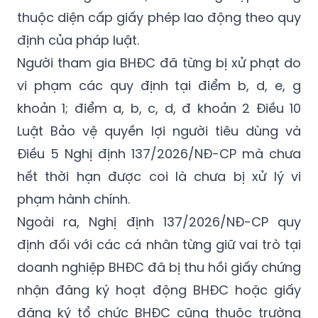
thuộc diện cấp giấy phép lao động theo quy
định của pháp luật.
Người tham gia BHĐC đã từng bị xử phạt do
vi phạm các quy định tại điểm b, d, e, g
khoản 1; điểm a, b, c, d, đ khoản
2
Điều 10
Luật Bảo vệ quyền lợi người tiêu dùng và
Điều 5 Nghị định
137/2026/NĐ-CP
mà chưa
hết thời hạn được coi là chưa bị xử lý vi
phạm hành chính.
Ngoài ra, Nghị định
137/2026/NĐ-CP
quy
định đối với các cá nhân từng giữ vai trò tại
doanh nghiệp BHĐC đã bị thu hồi giấy chứng
nhận đăng ký hoạt động BHĐC hoặc giấy
đăng ký tổ chức BHĐC cũng thuộc trường