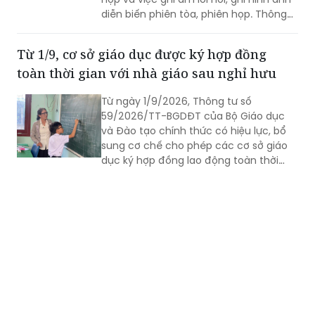
(PLVN) - Tòa án nhân dân tối cao ban
hành Thông tư 12/2026/TT-TANDTC
quy định về nội quy phiên tòa, phiên
họp và việc ghi âm lời nói, ghi hình ảnh
diễn biến phiên tòa, phiên họp. Thông
tư 12/2026/TT-TANDTC có hiệu lực từ
1/8/2026.
Từ 1/9, cơ sở giáo dục được ký hợp đồng
toàn thời gian với nhà giáo sau nghỉ hưu
Từ ngày 1/9/2026, Thông tư số
59/2026/TT-BGDĐT của Bộ Giáo dục
và Đào tạo chính thức có hiệu lực, bổ
sung cơ chế cho phép các cơ sở giáo
dục ký hợp đồng lao động toàn thời
gian với nhà giáo sau khi nghỉ hưu nếu
đáp ứng đủ điều kiện.