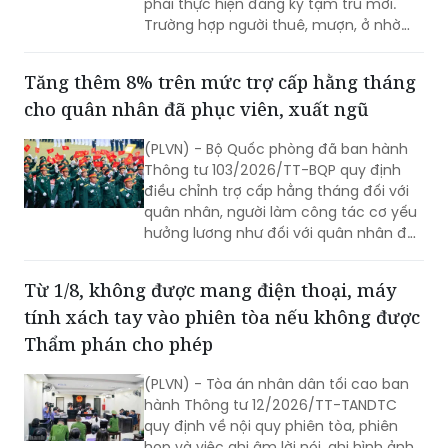
Thông tư 116/2026/TT-BCA của Bộ
Công an quy định công dân thay đổi
chỗ ở ngoài nơi đã đăng ký tạm trú
phải thực hiện đăng ký tạm trú mới.
Trường hợp người thuê, mượn, ở nhờ
chấm dứt việc cư trú, người cho thuê,
cho mượn, cho ở nhờ có trách nhiệm
Tăng thêm 8% trên mức trợ cấp hằng tháng
thông báo cho cơ quan đăng ký cư trú.
cho quân nhân đã phục viên, xuất ngũ
(PLVN) - Bộ Quốc phòng đã ban hành
Thông tư 103/2026/TT-BQP quy định
điều chỉnh trợ cấp hằng tháng đối với
quân nhân, người làm công tác cơ yếu
hưởng lương như đối với quân nhân đã
phục viên, xuất ngũ, thôi việc.
Từ 1/8, không được mang điện thoại, máy
tính xách tay vào phiên tòa nếu không được
Thẩm phán cho phép