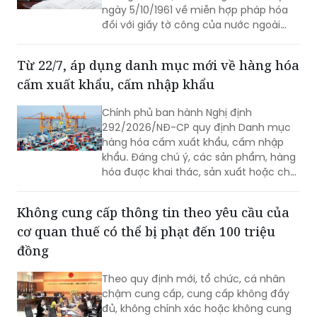
Chính phủ vừa ban hành Nghị định số
293/2026/NĐ-CP ngày 23/7/2026
hướng dẫn thực thi Công ước La Hay
ngày 5/10/1961 về miễn hợp pháp hóa
đối với giấy tờ công của nước ngoài
(Công ước Apostille).
Từ 22/7, áp dụng danh mục mới về hàng hóa
cấm xuất khẩu, cấm nhập khẩu
Chính phủ ban hành Nghị định
292/2026/NĐ-CP quy định Danh mục
hàng hóa cấm xuất khẩu, cấm nhập
khẩu. Đáng chú ý, các sản phẩm, hàng
hóa được khai thác, sản xuất hoặc chế
tạo toàn bộ hay một phần bằng lao
động cưỡng bức thuộc diện cấm nhập
Không cung cấp thông tin theo yêu cầu của
khẩu vào Việt Nam.
cơ quan thuế có thể bị phạt đến 100 triệu
đồng