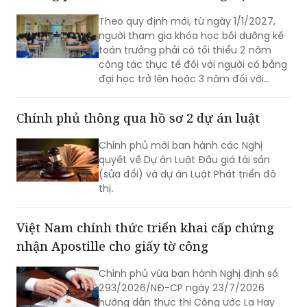
Từ 1/1/2027, muốn học bồi dưỡng kế toán
trưởng phải có từ 2-3 năm kinh nghiệm
Theo quy định mới, từ ngày 1/1/2027,
người tham gia khóa học bồi dưỡng kế
toán trưởng phải có tối thiểu 2 năm
công tác thực tế đối với người có bằng
đại học trở lên hoặc 3 năm đối với
người có bằng trung cấp, cao đẳng
chuyên ngành tài chính, kế toán, kiểm
Chính phủ thông qua hồ sơ 2 dự án luật
toán.
Chính phủ mới ban hành các Nghị
quyết về Dự án Luật Đấu giá tài sản
(sửa đổi) và dự án Luật Phát triển đô
thị.
Việt Nam chính thức triển khai cấp chứng
nhận Apostille cho giấy tờ công