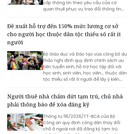
Theo quy định mới, tổ chức, cá nhân
chậm cung cấp, cung cấp không đầy
đủ, không chính xác hoặc không cung
cấp thông tin theo yêu cầu của cơ
quan thuế phục vụ trao đổi thông tin
về thuế có thể bị phạt từ 10 đến 100
triệu đồng.
Đề xuất hỗ trợ đến 150% mức lương cơ sở
cho người học thuộc dân tộc thiểu số rất ít
người
Bộ Giáo dục và Đào tạo vừa công bố dự
thảo nghị định quy định chính sách ưu
tiên tuyển sinh, hỗ trợ học tập đối với
học sinh, sinh viên, học viên... thuộc dân
tộc thiểu số rất ít người để lấy ý kiến
góp ý.
Người thuê nhà chấm dứt tạm trú, chủ nhà
phải thông báo để xóa đăng ký