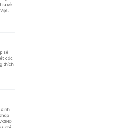
hia sẻ
Việt.
p sẽ
yết các
g thích
 định
 pháp
 VKSND
ự, chỉ