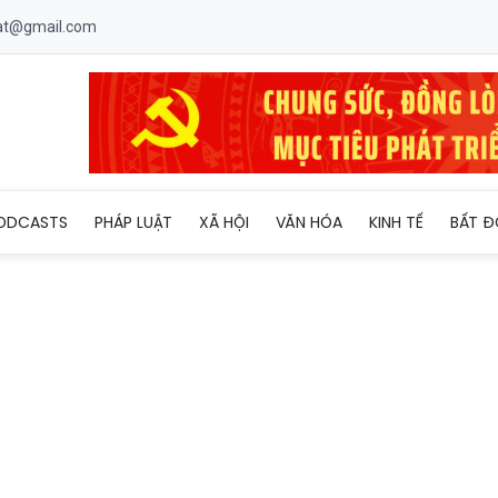
uat@gmail.com
ỗ trợ thuốc miễn phí cho người bệnh từ 10/7
ODCASTS
PHÁP LUẬT
XÃ HỘI
VĂN HÓA
KINH TẾ
BẤT Đ