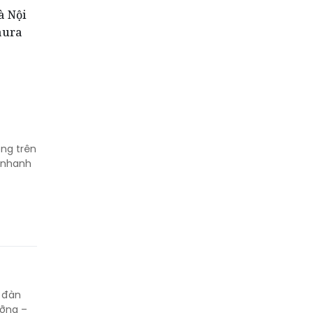
à Nội
aura
õng trên
ã nhanh
n đàn
ưỡng –