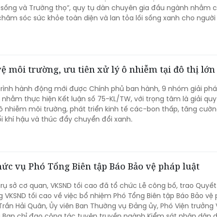
 sống và Trường thọ”, quy tụ dàn chuyên gia đầu ngành nhằm c
chăm sóc sức khỏe toàn diện và lan tỏa lối sống xanh cho người 
ệ môi trường, ưu tiên xử lý ô nhiễm tại đô thị lớn
rình hành động mới được Chính phủ ban hành, 9 nhóm giải phá
i nhằm thực hiện Kết luận số 75-KL/TW, với trọng tâm là giải qu
 nhiễm môi trường, phát triển kinh tế các-bon thấp, tăng cườn
ổi khí hậu và thúc đẩy chuyển đổi xanh.
ức vụ Phó Tổng Biên tập Báo Bảo vệ pháp luật
 trụ sở cơ quan, VKSND tối cao đã tổ chức Lễ công bố, trao Quyết
g VKSND tối cao về việc bổ nhiệm Phó Tổng Biên tập Báo Bảo vệ
 Trần Hải Quân, Ủy viên Ban Thường vụ Đảng ủy, Phó Viện trưởng
g Ban chỉ đạo công tác tuyên truyền ngành Kiểm sát nhân dân d