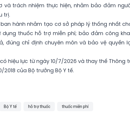
 sơ và trách nhiệm thực hiện, nhằm bảo đảm ngườ
trị.
c ban hành nhằm tạo cơ sở pháp lý thống nhất ch
sử dụng thuốc hỗ trợ miễn phí; bảo đảm công khai
uả, đúng chỉ định chuyên môn và bảo vệ quyền lợ
có hiệu lực từ ngày 10/7/2026 và thay thế Thông t
/2018 của Bộ trưởng Bộ Y tế.
Bộ Y tế
hỗ trợ thuốc
thuốc miễn phí