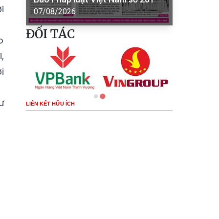
i
07/08/2026
ĐỐI TÁC
o
,
i
ư
LIÊN KẾT HỮU ÍCH