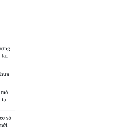
hương
 tai
chưa
, mở
 tại
cơ sở
 mới