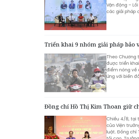
Vận động – Lối
các giải pháp 
Triển khai 9 nhóm giải pháp bảo v
Theo Chương t
được triển kha
điểm nóng về ô
ứng với biến đ
Đồng chí Hồ Thị Kim Thoan giữ ch
Chiều 4/8, tại
của Viện trưởn
luật. Đồng chí
tối cao, Trưởn