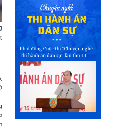
g
t
Phát động Cuộc thi “Chuyện nghề
Thi hành án dân sự” lần thứ III
,
ở
g
o
n