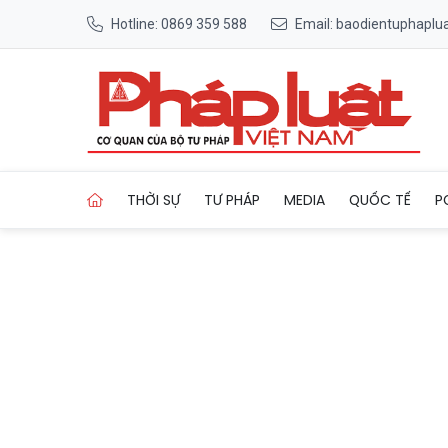
Hotline: 0869 359 588
Email: baodientuphapl
Trang chủ Quy định mới về h
THỜI SỰ
TƯ PHÁP
MEDIA
QUỐC TẾ
P