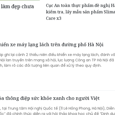
Cục An toàn thực phẩm đề nghị H
ụ làm đẹp chưa
kiểm tra, lấy mẫu sản phẩm Slim
Care x3
 khiển xe máy lạng lách trên đường phố Hà Nội
ip ghi lại cảnh 2 thiếu niên điều khiển xe máy lạng lách, đánh v
ội lan truyền trên mạng xã hội, lực lượng Công an TP Hà Nội đ
, làm rõ các đối tượng liên quan để xử lý theo quy định.
ỏa thông điệp sức khỏe xanh cho người Việt
 tại Trung tâm Hội nghị Quốc tế (11 Lê Hồng Phong, Hà Nội), Diễ
ốc” đã chính thức diễn ra với hội thảo khoa học chủ đề “Dinh d