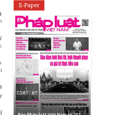
E-Paper
,
h
ý
c
,
ĩ
ê
y
g
Báo Pháp luật Việt Nam số 201