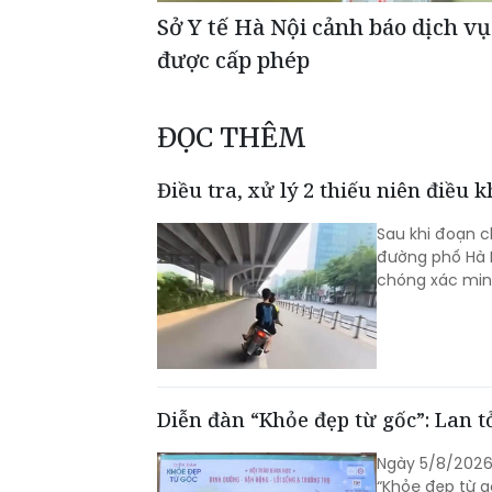
Sở Y tế Hà Nội cảnh báo dịch v
được cấp phép
ĐỌC THÊM
Điều tra, xử lý 2 thiếu niên điều
Sau khi đoạn cl
đường phố Hà N
chóng xác minh
Diễn đàn “Khỏe đẹp từ gốc”: Lan t
Ngày 5/8/2026,
“Khỏe đẹp từ g