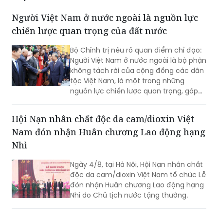
Người Việt Nam ở nước ngoài là nguồn lực
chiến lược quan trọng của đất nước
Bộ Chính trị nêu rõ quan điểm chỉ đạo:
Người Việt Nam ở nước ngoài là bộ phận
không tách rời của cộng đồng các dân
tộc Việt Nam, là một trong những
nguồn lực chiến lược quan trọng, góp
phần nâng cao sức mạnh tổng hợp
quốc gia; là cầu nối giữa Việt Nam với
Hội Nạn nhân chất độc da cam/dioxin Việt
thế giới...
Nam đón nhận Huân chương Lao động hạng
Nhì
Ngày 4/8, tại Hà Nội, Hội Nạn nhân chất
độc da cam/dioxin Việt Nam tổ chức Lễ
đón nhận Huân chương Lao động hạng
Nhì do Chủ tịch nước tặng thưởng.