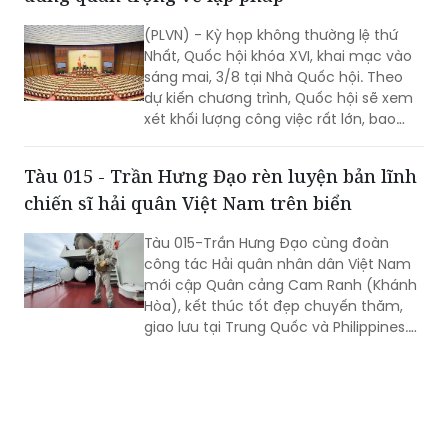
phủ khẩn trương hoàn tất công tác
(PLVN) - Kỳ họp không thường lệ thứ
chuẩn bị cho thấy quyết tâm đưa các
Nhất, Quốc hội khóa XVI, khai mạc vào
chủ trương của Đảng nhanh chóng đi
sáng mai, 3/8 tại Nhà Quốc hội. Theo
vào cuộc sống thông qua những quyết
dự kiến chương trình, Quốc hội sẽ xem
sách kịp thời của QH.
xét khối lượng công việc rất lớn, bao
gồm dự kiến biểu quyết thông qua
nhiều dự án luật quan trọng...
Tàu 015 - Trần Hưng Đạo rèn luyện bản lĩnh
chiến sĩ hải quân Việt Nam trên biển
Tàu 015-Trần Hưng Đạo cùng đoàn
công tác Hải quân nhân dân Việt Nam
mới cập Quân cảng Cam Ranh (Khánh
Hòa), kết thúc tốt đẹp chuyến thăm,
giao lưu tại Trung Quốc và Philippines.
Trong điều kiện hoạt động liên tục trên
biển, tàu đã duy trì nghiêm các chế độ
trực sẵn sàng chiến đấu, trực canh, đi
ca; tổ chức luyện tập các phương án...