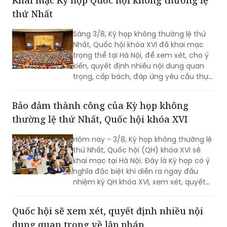
quyền Bộ trưởng Bộ Nội vụ.
thứ Nhất
Sáng 3/8, Kỳ họp không thường lệ thứ
Nhất, Quốc hội khóa XVI đã khai mạc
trọng thể tại Hà Nội, để xem xét, cho ý
kiến, quyết định nhiều nội dung quan
trọng, cấp bách, đáp ứng yêu cầu thực
tiễn, vì sự phát triển nhanh, bền vững
của đất nước.
Bảo đảm thành công của Kỳ họp không
thường lệ thứ Nhất, Quốc hội khóa XVI
Hôm nay - 3/8, Kỳ họp không thường lệ
thứ Nhất, Quốc hội (QH) khóa XVI sẽ
khai mạc tại Hà Nội. Đây là Kỳ họp có ý
nghĩa đặc biệt khi diễn ra ngay đầu
nhiệm kỳ QH khóa XVI, xem xét, quyết
định nhiều nội dung quan trọng về
công tác lập pháp, công tác nhân sự
Quốc hội sẽ xem xét, quyết định nhiều nội
và các vấn đề thuộc thẩm quyền của
dung quan trọng về lập pháp
QH. Việc các cơ quan của QH và Chính