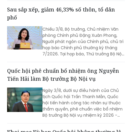
(Chỉ thị số 11-CT/TW)
Sau sắp xếp, giảm 46,33% số thôn, tổ dân
phố
Chiều 3/8, Bộ trưởng, Chủ nhiệm Văn
phòng Chính phủ Đặng Xuân Phong,
Người phát ngôn của Chính phủ, chủ trì
họp báo Chính phủ thường kỳ tháng
7/2026. Tại họp báo, Thứ trưởng Bộ Nội
vụ Nguyễn Thị Hà đã thông tin về kết
quả sắp xếp các thôn, tổ dân phố trên
Quốc hội phê chuẩn bổ nhiệm ông Nguyễn
toàn quốc.
Tiến Hải làm Bộ trưởng Bộ Nội vụ
Ngày 3/8, dưới sự điều hành của Chủ
tịch Quốc hội Trần Thanh Mẫn, Quốc
hội tiến hành công tác nhân sự thuộc
thẩm quyền, phê chuẩn việc bổ nhiệm
Bộ trưởng Bộ Nội vụ nhiệm kỳ 2026 -
2031 đối với ông Nguyễn Tiến Hải, Ủy
viên Ban Chấp hành Trung ương Đảng,
Khai mạc Kỳ họp Quốc hội không thường lệ