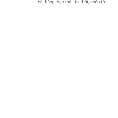
hệ thống “học thật, thi thật, nhân tài
thật, giá trị thật”; chấm dứt triệt để tình
trạng nâng điểm, làm đẹp học bạ để
chạy theo thành tích.