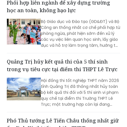
Phối hợp liên ngành để xây dựng trường
học an toàn, không bạo lực
Bộ Giáo dục và Đào tạo (GD&ĐT) và Bộ
Công an thống nhất cơ chế phối hợp từ
phòng ngừa, phát hiện sớm đến xử lý
các vụ việc liên quan học sinh, lấy giáo
dục và hỗ trợ làm trọng tâm, hướng tới
xây dựng môi trường học đường an
toàn, lành mạnh.
Quảng Trị hủy kết quả thi của 5 thí sinh
trong vụ tiêu cực tại điểm thi THPT Lê Trực
Hội đồng thi tốt nghiệp THPT năm 2026
tỉnh Quảng Trị đã thống nhất hủy toàn
bộ kết quả thi đối với 5 thí sinh vi phạm
quy chế tại điểm thi Trường THPT Lê
Trực; một trường hợp còn lại đang
được xin ý kiến Bộ Giáo dục và Đào tạo
để xử lý theo quy định.
Phó Thủ tướng Lê Tiến Châu thống nhất giữ