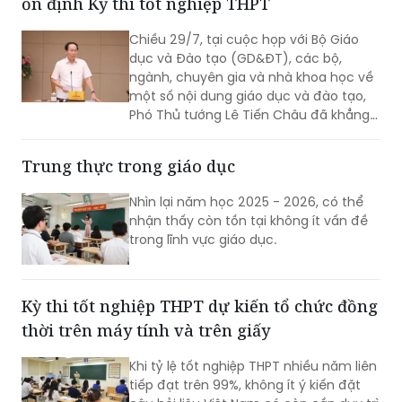
ổn định Kỳ thi tốt nghiệp THPT
Chiều 29/7, tại cuộc họp với Bộ Giáo
dục và Đào tạo (GD&ĐT), các bộ,
ngành, chuyên gia và nhà khoa học về
một số nội dung giáo dục và đào tạo,
Phó Thủ tướng Lê Tiến Châu đã khẳng
định rõ quan điểm của Chính phủ:
thống nhất giữ ổn định Kỳ thi tốt nghiệp
Trung thực trong giáo dục
THPT, bởi đây là kỳ thi đánh giá chuẩn
hóa đầu ra của giáo dục phổ thông và
Nhìn lại năm học 2025 - 2026, có thể
không thể bỏ trống.
nhận thấy còn tồn tại không ít vấn đề
trong lĩnh vực giáo dục.
Kỳ thi tốt nghiệp THPT dự kiến tổ chức đồng
thời trên máy tính và trên giấy
Khi tỷ lệ tốt nghiệp THPT nhiều năm liên
tiếp đạt trên 99%, không ít ý kiến đặt