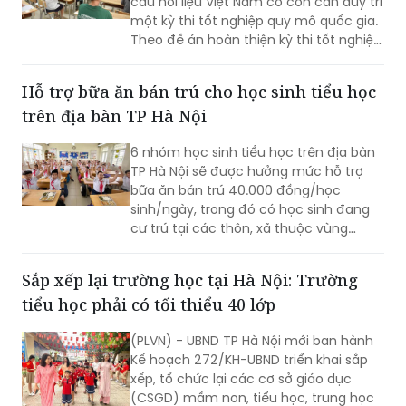
câu hỏi liệu Việt Nam có còn cần duy trì
một kỳ thi tốt nghiệp quy mô quốc gia.
Theo đề án hoàn thiện kỳ thi tốt nghiệp
THPT của Bộ Giáo dục và Đào tạo
(GD&ĐT), cách tiếp cận này chưa phản
Hỗ trợ bữa ăn bán trú cho học sinh tiểu học
ánh đầy đủ vai trò của kỳ thi.
trên địa bàn TP Hà Nội
6 nhóm học sinh tiểu học trên địa bàn
TP Hà Nội sẽ được hưởng mức hỗ trợ
bữa ăn bán trú 40.000 đồng/học
sinh/ngày, trong đó có học sinh đang
cư trú tại các thôn, xã thuộc vùng
đồng bào dân tộc thiểu số và miền núi
theo danh sách do cơ quan có thẩm
Sắp xếp lại trường học tại Hà Nội: Trường
quyền phê duyệt tại thời điểm xác định
tiểu học phải có tối thiểu 40 lớp
đối tượng thụ hưởng chính sách; học
sinh đang cư trú tại xã Minh Châu theo
(PLVN) - UBND TP Hà Nội mới ban hành
địa giới hành chính tại thời điểm Nghị
Kế hoạch 272/KH-UBND triển khai sắp
quyết số 84/2026/NQ-HĐND có hiệu
xếp, tổ chức lại các cơ sở giáo dục
lực thi hành.
(CSGD) mầm non, tiểu học, trung học