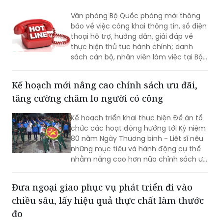
Văn phòng Bộ Quốc phòng mới thông
báo về việc công khai thông tin, số điện
thoại hỗ trợ, hướng dẫn, giải đáp về
thực hiện thủ tục hành chính; danh
sách cán bộ, nhân viên làm việc tại Bộ
phận Một cửa Bộ Quốc phòng.
Kế hoạch mới nâng cao chính sách ưu đãi,
tăng cường chăm lo người có công
Kế hoạch triển khai thực hiện Đề án tổ
chức các hoạt động hướng tới Kỷ niệm
80 năm Ngày Thương binh - Liệt sĩ nêu
những mục tiêu và hành động cụ thể
nhằm nâng cao hơn nữa chính sách ưu
đãi, chăm lo đời sống người có công và
thân nhân người có công; xác định rõ
Đưa ngoại giao phục vụ phát triển đi vào
trách nhiệm của người đứng đầu các
chiều sâu, lấy hiệu quả thực chất làm thước
bộ, cơ quan trung ương và địa phương
trong tổ chức triển khai...
đo