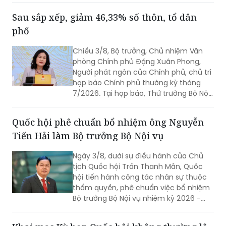
(Chỉ thị số 11-CT/TW)
Sau sắp xếp, giảm 46,33% số thôn, tổ dân
phố
Chiều 3/8, Bộ trưởng, Chủ nhiệm Văn
phòng Chính phủ Đặng Xuân Phong,
Người phát ngôn của Chính phủ, chủ trì
họp báo Chính phủ thường kỳ tháng
7/2026. Tại họp báo, Thứ trưởng Bộ Nội
vụ Nguyễn Thị Hà đã thông tin về kết
quả sắp xếp các thôn, tổ dân phố trên
Quốc hội phê chuẩn bổ nhiệm ông Nguyễn
toàn quốc.
Tiến Hải làm Bộ trưởng Bộ Nội vụ
Ngày 3/8, dưới sự điều hành của Chủ
tịch Quốc hội Trần Thanh Mẫn, Quốc
hội tiến hành công tác nhân sự thuộc
thẩm quyền, phê chuẩn việc bổ nhiệm
Bộ trưởng Bộ Nội vụ nhiệm kỳ 2026 -
2031 đối với ông Nguyễn Tiến Hải, Ủy
viên Ban Chấp hành Trung ương Đảng,