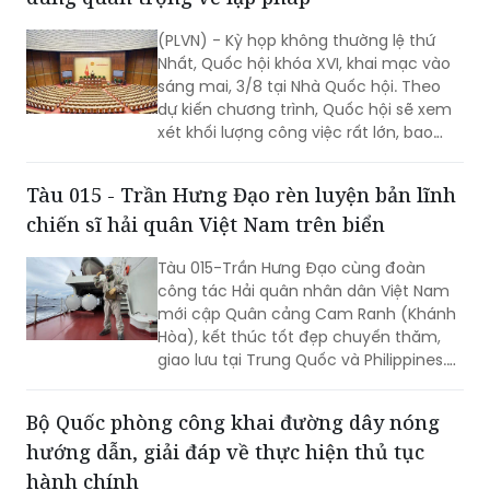
phủ khẩn trương hoàn tất công tác
(PLVN) - Kỳ họp không thường lệ thứ
chuẩn bị cho thấy quyết tâm đưa các
Nhất, Quốc hội khóa XVI, khai mạc vào
chủ trương của Đảng nhanh chóng đi
sáng mai, 3/8 tại Nhà Quốc hội. Theo
vào cuộc sống thông qua những quyết
dự kiến chương trình, Quốc hội sẽ xem
sách kịp thời của QH.
xét khối lượng công việc rất lớn, bao
gồm dự kiến biểu quyết thông qua
nhiều dự án luật quan trọng...
Tàu 015 - Trần Hưng Đạo rèn luyện bản lĩnh
chiến sĩ hải quân Việt Nam trên biển
Tàu 015-Trần Hưng Đạo cùng đoàn
công tác Hải quân nhân dân Việt Nam
mới cập Quân cảng Cam Ranh (Khánh
Hòa), kết thúc tốt đẹp chuyến thăm,
giao lưu tại Trung Quốc và Philippines.
Trong điều kiện hoạt động liên tục trên
biển, tàu đã duy trì nghiêm các chế độ
Bộ Quốc phòng công khai đường dây nóng
trực sẵn sàng chiến đấu, trực canh, đi
hướng dẫn, giải đáp về thực hiện thủ tục
ca; tổ chức luyện tập các phương án...
hành chính