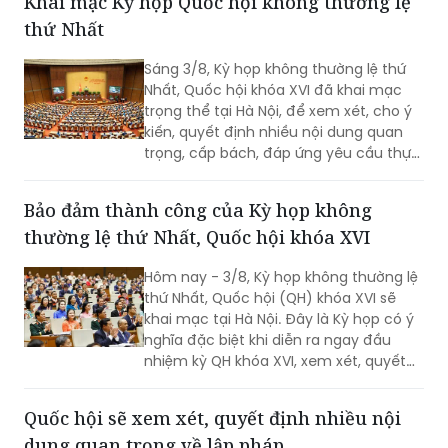
Khai mạc Kỳ họp Quốc hội không thường lệ
quyền Bộ trưởng Bộ Nội vụ.
thứ Nhất
Sáng 3/8, Kỳ họp không thường lệ thứ
Nhất, Quốc hội khóa XVI đã khai mạc
trọng thể tại Hà Nội, để xem xét, cho ý
kiến, quyết định nhiều nội dung quan
trọng, cấp bách, đáp ứng yêu cầu thực
tiễn, vì sự phát triển nhanh, bền vững
của đất nước.
Bảo đảm thành công của Kỳ họp không
thường lệ thứ Nhất, Quốc hội khóa XVI
Hôm nay - 3/8, Kỳ họp không thường lệ
thứ Nhất, Quốc hội (QH) khóa XVI sẽ
khai mạc tại Hà Nội. Đây là Kỳ họp có ý
nghĩa đặc biệt khi diễn ra ngay đầu
nhiệm kỳ QH khóa XVI, xem xét, quyết
định nhiều nội dung quan trọng về
công tác lập pháp, công tác nhân sự
Quốc hội sẽ xem xét, quyết định nhiều nội
và các vấn đề thuộc thẩm quyền của
dung quan trọng về lập pháp
QH. Việc các cơ quan của QH và Chính