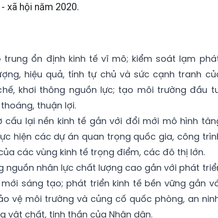
 - xã hội năm 2020.
 trung ổn định kinh tế vĩ mô; kiểm soát lạm phát
ợng, hiệu quả, tính tự chủ và sức cạnh tranh củ
ể chế, khơi thông nguồn lực; tạo môi trường đầu tư
thoáng, thuận lợi.
cấu lại nền kinh tế gắn với đổi mới mô hình tăn
hực hiện các dự án quan trọng quốc gia, công trìn
của các vùng kinh tế trọng điểm, các đô thị lớn.
ng nguồn nhân lực chất lượng cao gắn với phát triể
mới sáng tạo; phát triển kinh tế bền vững gắn vớ
 bảo vệ môi trường và củng cố quốc phòng, an ninh
g vật chất, tinh thần của Nhân dân.