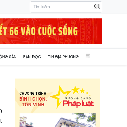
ỘNG SẢN
BẠN ĐỌC
TIN ĐỊA PHƯƠNG
n
t