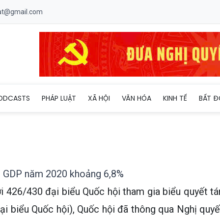
uat@gmail.com
mục tiêu tăng GDP năm 2020 khoảng 6,8%
ODCASTS
PHÁP LUẬT
XÃ HỘI
VĂN HÓA
KINH TẾ
BẤT Đ
ng GDP năm 2020 khoảng 6,8%
i 426/430 đại biểu Quốc hội tham gia biểu quyết tá
ại biểu Quốc hội), Quốc hội đã thông qua Nghị quyế