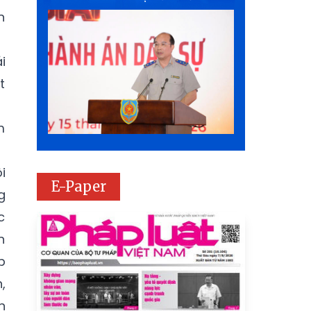
n
i
t
m
i
E-Paper
g
c
n
p
,
n