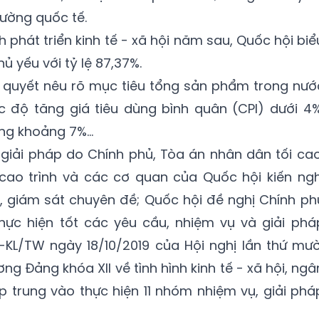
rường quốc tế.
 phát triển kinh tế - xã hội năm sau, Quốc hội biể
ủ yếu với tỷ lệ 87,37%.
hị quyết nêu rõ mục tiêu tổng sản phẩm trong nướ
c độ tăng giá tiêu dùng bình quân (CPI) dưới 4%
ng khoảng 7%...
giải pháp do Chính phủ, Tòa án nhân dân tối cao
 cao trình và các cơ quan của Quốc hội kiến ngh
, giám sát chuyên đề; Quốc hội đề nghị Chính ph
hực hiện tốt các yêu cầu, nhiệm vụ và giải phá
-KL/TW ngày 18/10/2019 của Hội nghị lần thứ mườ
 Đảng khóa XII về tình hình kinh tế - xã hội, ngâ
 trung vào thực hiện 11 nhóm nhiệm vụ, giải phá