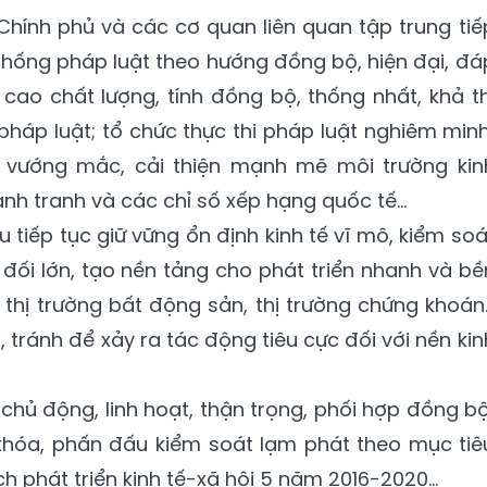
Chính phủ và các cơ quan liên quan tập trung tiế
 thống pháp luật theo hướng đồng bộ, hiện đại, đá
cao chất lượng, tính đồng bộ, thống nhất, khả th
áp luật; tổ chức thực thi pháp luật nghiêm minh
, vướng mắc, cải thiện mạnh mẽ môi trường kin
h tranh và các chỉ số xếp hạng quốc tế...
 tiếp tục giữ vững ổn định kinh tế vĩ mô, kiểm soá
ối lớn, tạo nền tảng cho phát triển nhanh và bề
a thị trường bất động sản, thị trường chứng khoán
, tránh để xảy ra tác động tiêu cực đối với nền kin
 chủ động, linh hoạt, thận trọng, phối hợp đồng bộ
 khóa, phấn đấu kiểm soát lạm phát theo mục tiê
h phát triển kinh tế-xã hội 5 năm 2016-2020…