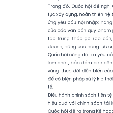
Trong đó, Quốc hội đề nghị 
tục xây dựng, hoàn thiện hệ
ứng yêu cầu hội nhập; nâng 
của các văn bản quy phạm ph
tập trung tháo gỡ rào cản
doanh, nâng cao năng lực cạn
Quốc hội cũng đặt ra yêu cầu
lạm phát, bảo đảm các cân đ
vững; theo dõi diễn biến củ
để có biện pháp xử lý kịp thời
tế.
Điều hành chính sách tiền tệ
hiệu quả với chính sách tài
Quốc hội đề ra trong Kế hoạc