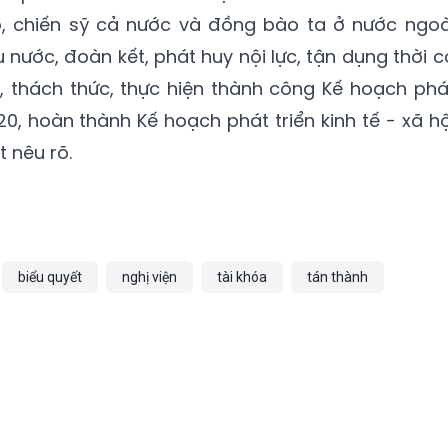
, chiến sỹ cả nước và đồng bào ta ở nước ngoà
 nước, đoàn kết, phát huy nội lực, tận dụng thời c
n, thách thức, thực hiện thành công Kế hoạch phá
20, hoàn thành Kế hoạch phát triển kinh tế - xã hộ
 nêu rõ.
biểu quyết
nghị viện
tài khóa
tán thành