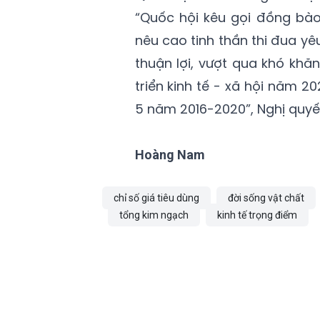
“Quốc hội kêu gọi đồng bào
nêu cao tinh thần thi đua yêu
thuận lợi, vượt qua khó khă
triển kinh tế - xã hội năm 20
5 năm 2016-2020”, Nghị quyết
Hoàng Nam
chỉ số giá tiêu dùng
đời sống vật chất
tổng kim ngạch
kinh tế trọng điểm