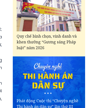
;
Quy chế bình chọn, vinh danh và
a
khen thưởng “Gương sáng Pháp
,
luật” năm 2026
g
h
n
i
,
Phát động Cuộc thi “Chuyện nghề
Thi hành án dân sự” lần thứ III