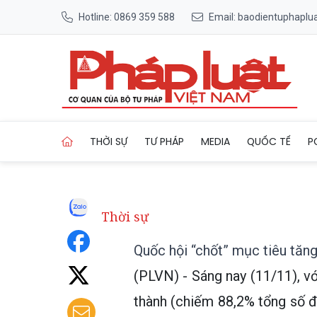
Hotline: 0869 359 588
Email: baodientuphapl
Trang chủ Quốc hội “chốt” 
THỜI SỰ
TƯ PHÁP
MEDIA
QUỐC TẾ
P
Thời sự
Quốc hội “chốt” mục tiêu tă
(PLVN) - Sáng nay (11/11), vớ
thành (chiếm 88,2% tổng số đ