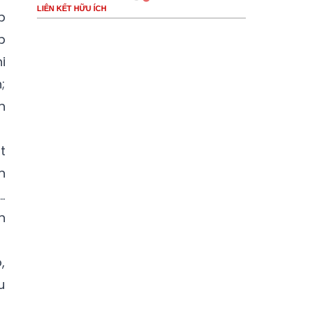
LIÊN KẾT HỮU ÍCH
p
p
i
;
h
t
n
…
h
,
u