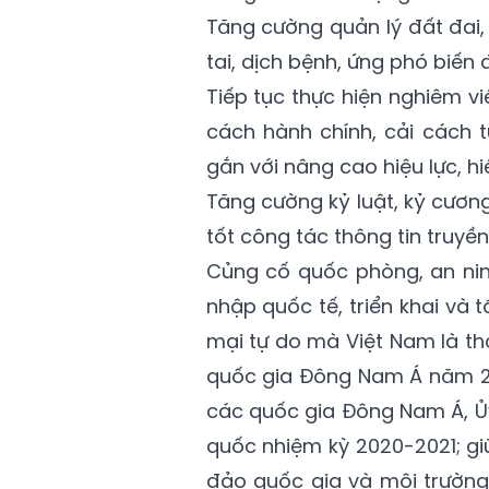
Tăng cường quản lý đất đai,
tai, dịch bệnh, ứng phó biến 
Tiếp tục thực hiện nghiêm vi
cách hành chính, cải cách 
gắn với nâng cao hiệu lực, h
Tăng cường kỷ luật, kỷ cương
tốt công tác thông tin truyề
Củng cố quốc phòng, an nin
nhập quốc tế, triển khai và 
mại tự do mà Việt Nam là thàn
quốc gia Đông Nam Á năm 202
các quốc gia Đông Nam Á, Ủy
quốc nhiệm kỳ 2020-2021; giữ
đảo quốc gia và môi trường 