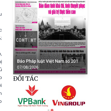
u
c
;
,
ị
Báo Pháp luật Việt Nam số 201
07/08/2026
ủ
p
ĐỐI TÁC
i
n
p