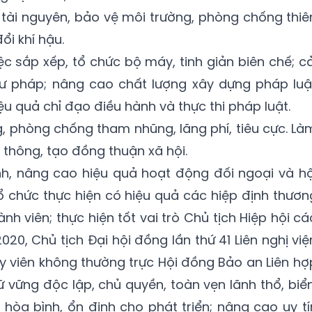
 tài nguyên, bảo vệ môi trường, phòng chống thiê
đổi khí hậu.
ệc sắp xếp, tổ chức bộ máy, tinh giản biên chế; cả
tư pháp; nâng cao chất lượng xây dựng pháp luậ
iệu quả chỉ đạo điều hành và thực thi pháp luật.
, phòng chống tham nhũng, lãng phí, tiêu cực. Là
n thông, tạo đồng thuận xã hội.
h, nâng cao hiệu quả hoạt động đối ngoại và hộ
tổ chức thực hiện có hiệu quả các hiệp định thươn
h viên; thực hiện tốt vai trò Chủ tịch Hiệp hội cá
0, Chủ tịch Đại hội đồng lần thứ 41 Liên nghị việ
 viên không thường trực Hội đồng Bảo an Liên hợ
 vững độc lập, chủ quyền, toàn vẹn lãnh thổ, biển
hòa bình, ổn định cho phát triển; nâng cao uy tí