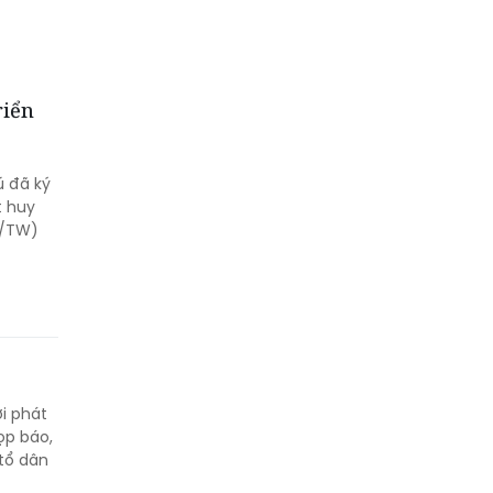
riển
ú đã ký
t huy
T/TW)
i phát
ọp báo,
 tổ dân