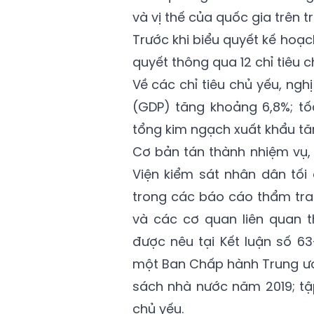
và vị thế của quốc gia trên t
Trước khi biểu quyết kế hoạch
quyết thông qua 12 chỉ tiêu ch
Về các chỉ tiêu chủ yếu, ng
(GDP) tăng khoảng 6,8%; tố
tổng kim ngạch xuất khẩu tă
Cơ bản tán thành nhiệm vụ, 
Viện kiểm sát nhân dân tối
trong các báo cáo thẩm tra
và các cơ quan liên quan t
được nêu tại Kết luận số 63
một Ban Chấp hành Trung ương
sách nhà nước năm 2019; tập
chủ yếu.