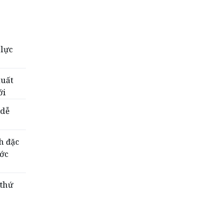
 lực
xuất
ới
 dễ
h đặc
ước
 thứ