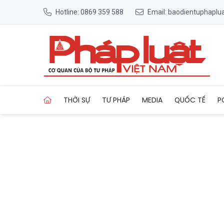
Hotline: 0869 359 588
Email: baodientuphapl
Trang chủ Quảng Trị mở rộng 
THỜI SỰ
TƯ PHÁP
MEDIA
QUỐC TẾ
P