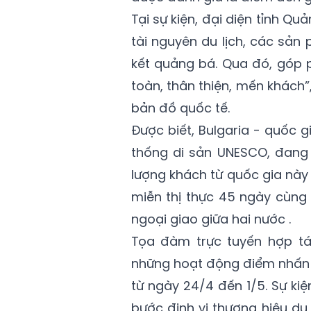
Tại sự kiện, đại diện tỉnh Qu
tài nguyên du lịch, các sản
kết quảng bá. Qua đó, góp 
toàn, thân thiện, mến khách”
bản đồ quốc tế.
Được biết, Bulgaria - quốc g
thống di sản UNESCO, đang 
lượng khách từ quốc gia này
miễn thị thực 45 ngày cùng
ngoại giao giữa hai nước .
Tọa đàm trực tuyến hợp tác
những hoạt động điểm nhấn c
từ ngày 24/4 đến 1/5. Sự ki
bước định vị thương hiệu du l