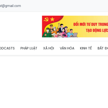
uat@gmail.com
hợp tác, xúc tiến du lịch tại thị trường Đông Nam Âu
ODCASTS
PHÁP LUẬT
XÃ HỘI
VĂN HÓA
KINH TẾ
BẤT Đ