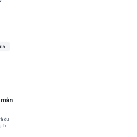
ria
ở màn
và du
 Trị