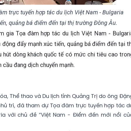
m trực tuyến hợp tác du lịch Việt Nam - Bulgaria
iến, quảng bá điểm đến tại thị trường Đông Âu.
m gia Tọa đàm hợp tác du lịch Việt Nam - Bulgari
ủ động đẩy mạnh xúc tiến, quảng bá điểm đến tại th
u hút dòng khách quốc tế có mức chi tiêu cao tron
àn cầu đang dịch chuyển mạnh.
óa, Thể thao và Du lịch tỉnh Quảng Trị do ông Đặn
hủ trì, đã tham dự Tọa đàm trực tuyến hợp tác d
aria với chủ đề “Việt Nam - Điểm đến mới nổi củ