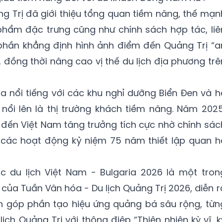
ảng Trị đã giới thiệu tổng quan tiềm năng, thế mạn
 phẩm đặc trưng cũng như chính sách hợp tác, liê
phần khẳng định hình ảnh điểm đến Quảng Trị “a
, đồng thời nâng cao vị thế du lịch địa phương trê
ia nổi tiếng với các khu nghỉ dưỡng Biển Đen và h
nổi lên là thị trường khách tiềm năng. Năm 2025
 đến Việt Nam tăng trưởng tích cực nhờ chính sác
 các hoạt động kỷ niệm 75 năm thiết lập quan h
 du lịch Việt Nam - Bulgaria 2026 là một tron
ủa Tuần Văn hóa - Du lịch Quảng Trị 2026, diễn r
ện góp phần tạo hiệu ứng quảng bá sâu rộng, từn
ịch Quảng Trị với thông điệp “Thiên nhiên kỳ vĩ, k