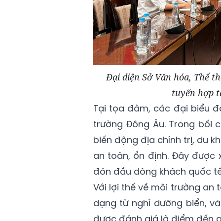
Đại diện Sở Văn hóa, Thể t
tuyến hợp t
Tại tọa đàm, các đại biểu đ
trường Đông Âu. Trong bối c
biến động địa chính trị, du
an toàn, ổn định. Đây được 
đón đầu dòng khách quốc tế
Với lợi thế về môi trường an 
dạng từ nghỉ dưỡng biển, v
được đánh giá là điểm đến g