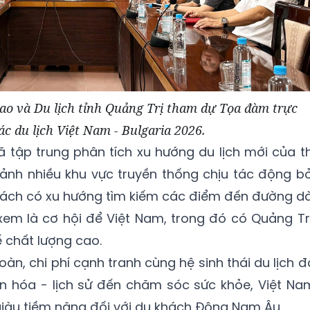
hao và Du lịch tỉnh Quảng Trị tham dự Tọa đàm trực
ác du lịch Việt Nam - Bulgaria 2026.
ã tập trung phân tích xu hướng du lịch mới của th
ảnh nhiều khu vực truyền thống chịu tác động bở
 khách có xu hướng tìm kiếm các điểm đến đường dà
xem là cơ hội để Việt Nam, trong đó có Quảng Trị
 chất lượng cao.
toàn, chi phí cạnh tranh cùng hệ sinh thái du lịch đ
ăn hóa - lịch sử đến chăm sóc sức khỏe, Việt Na
iàu tiềm năng đối với du khách Đông Nam Âu .