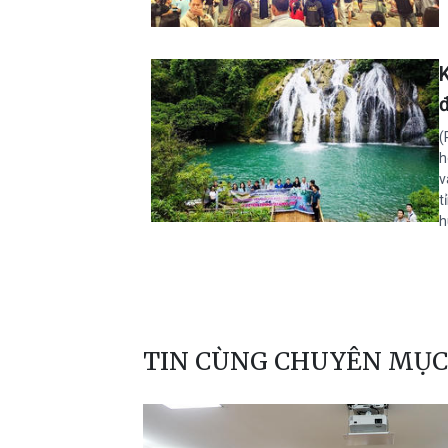
(
h
v
t
h
TIN CÙNG CHUYÊN MỤC