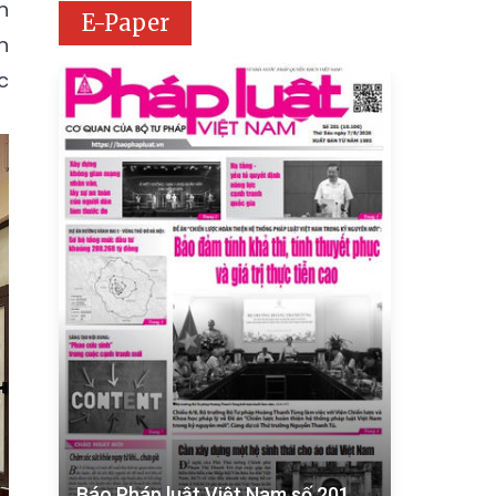
n
E-Paper
n
c
Báo Pháp luật Việt Nam số 201