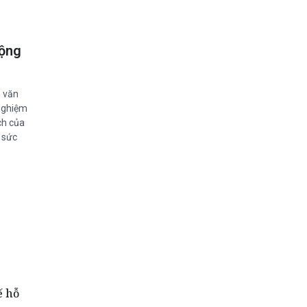
cộng
n văn
 nghiệm
ch của
 sức
ế hỗ