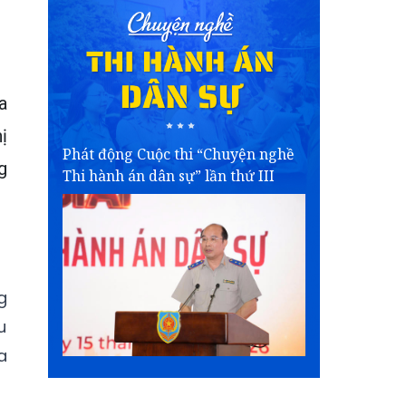
a
ị
Phát động Cuộc thi “Chuyện nghề
g
Thi hành án dân sự” lần thứ III
g
u
a