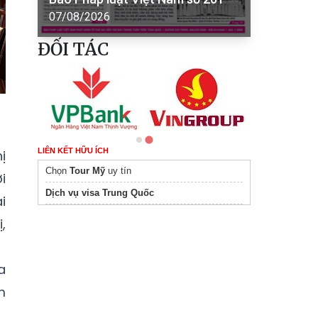
07/08/2026
ĐỐI TÁC
LIÊN KẾT HỮU ÍCH
ị
Chọn
Tour Mỹ
uy tín
i
Dịch vụ visa Trung Quốc
i
,
a
m