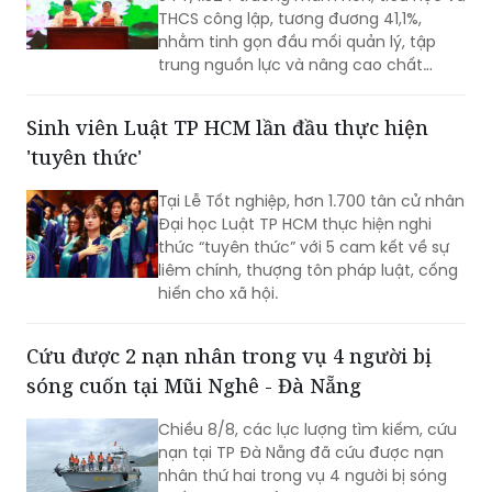
THCS công lập, tương đương 41,1%,
nhằm tinh gọn đầu mối quản lý, tập
trung nguồn lực và nâng cao chất
lượng giáo dục. Việc sắp xếp phải hoàn
thành trước ngày 20/8/2026.
Sinh viên Luật TP HCM lần đầu thực hiện
'tuyên thức'
Tại Lễ Tốt nghiệp, hơn 1.700 tân cử nhân
Đại học Luật TP HCM thực hiện nghi
thức “tuyên thức” với 5 cam kết về sự
liêm chính, thượng tôn pháp luật, cống
hiến cho xã hội.
Cứu được 2 nạn nhân trong vụ 4 người bị
sóng cuốn tại Mũi Nghê - Đà Nẵng
Chiều 8/8, các lực lượng tìm kiếm, cứu
nạn tại TP Đà Nẵng đã cứu được nạn
nhân thứ hai trong vụ 4 người bị sóng