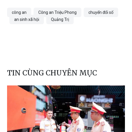
công an
Công an Triệu Phong
chuyển đổi số
an sinh xã hội
Quảng Trị
TIN CÙNG CHUYÊN MỤC