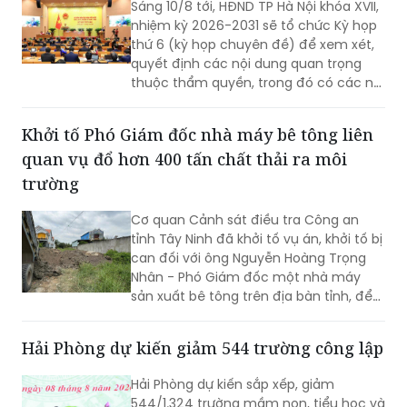
Sáng 10/8 tới, HĐND TP Hà Nội khóa XVII,
nhiệm kỳ 2026-2031 sẽ tổ chức Kỳ họp
thứ 6 (kỳ họp chuyên đề) để xem xét,
quyết định các nội dung quan trọng
thuộc thẩm quyền, trong đó có các nội
dung về công tác nhân sự.
Khởi tố Phó Giám đốc nhà máy bê tông liên
quan vụ đổ hơn 400 tấn chất thải ra môi
trường
Cơ quan Cảnh sát điều tra Công an
tỉnh Tây Ninh đã khởi tố vụ án, khởi tố bị
can đối với ông Nguyễn Hoàng Trọng
Nhân - Phó Giám đốc một nhà máy
sản xuất bê tông trên địa bàn tỉnh, để
điều tra về hành vi “Gây ô nhiễm môi
trường”. Vụ án được xác định liên quan
Hải Phòng dự kiến giảm 544 trường công lập
đến việc đổ, chôn lấp trái phép hơn
400 tấn bê tông thải ra môi trường.
Hải Phòng dự kiến sắp xếp, giảm
544/1.324 trường mầm non, tiểu học và