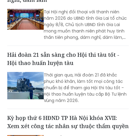
Tại Hội nghị đối thoại với thanh niên
năm 2026 do UBND tỉnh Gia Lai tổ chức
ngày 8/8, Chủ tịch UBND tỉnh Gia Lai
mong muốn thanh niên phát huy tinh
thần tiên phong, dám nghĩ, dám làm,
chủ động học tập, đổi mới sáng tạo và
gắn khát vọng cá nhân với khát vọng
Hải đoàn 21 sẵn sàng cho Hội thi tàu tốt -
phát triển của quê hương.
Hội thao huấn luyện tàu
Thời gian qua, Hải đoàn 21 đã khắc
phục khó khăn, làm tốt mọi công tác
chuẩn bị để tham gia Hội thi tàu tốt -
Hội thao huấn luyện tàu cấp Bộ Tư lệnh
Vùng năm 2026.
Kỳ họp thứ 6 HĐND TP Hà Nội khóa XVII:
Xem xét công tác nhân sự thuộc thẩm quyền