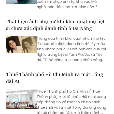
cuốn khi chụp ảnh tại khu vực Mũi
Nghê, bán đảo Sơn Trà. Hiện còn 2
người chưa tìm thấy.
Phát hiện ảnh phụ nữ khi khai quật mộ liệt
sĩ chưa xác định danh tính ở Đà Nẵng
Trong quá trình khai quật phần mộ liệt
sĩ chưa xác định danh tính để lấy mẫu
sinh phẩm phục vụ xét nghiệm ADN tại
Nghĩa trang Liệt sĩ Tam Phước, xã Tây
Hồ, TP Đà Nẵng, lực lượng chức năng
phát hiện nhiều di vật, trong đó đáng
chú ý có di ảnh một phụ nữ.
Thuế Thành phố Hồ Chí Minh ra mắt Tổng
đài AI
Thuế Thành phố Hồ Chí Minh (Thuế
Thành phố) mới tổ chức Hội nghị cung
cấp thông tin về một số chính sách
thuế mới và ra mắt Tổng đài ứng dụng
trí tuệ nhân tạo (AI), mở thêm kênh