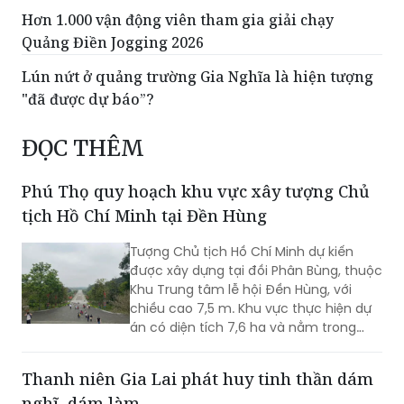
Hơn 1.000 vận động viên tham gia giải chạy
Quảng Điền Jogging 2026
Lún nứt ở quảng trường Gia Nghĩa là hiện tượng
"đã được dự báo”?
ĐỌC THÊM
Phú Thọ quy hoạch khu vực xây tượng Chủ
tịch Hồ Chí Minh tại Đền Hùng
Tượng Chủ tịch Hồ Chí Minh dự kiến
được xây dựng tại đồi Phân Bùng, thuộc
Khu Trung tâm lễ hội Đền Hùng, với
chiều cao 7,5 m. Khu vực thực hiện dự
án có diện tích 7,6 ha và nằm trong
Khu vực bảo vệ II của Khu Di tích lịch sử
Đền Hùng...
Thanh niên Gia Lai phát huy tinh thần dám
nghĩ, dám làm