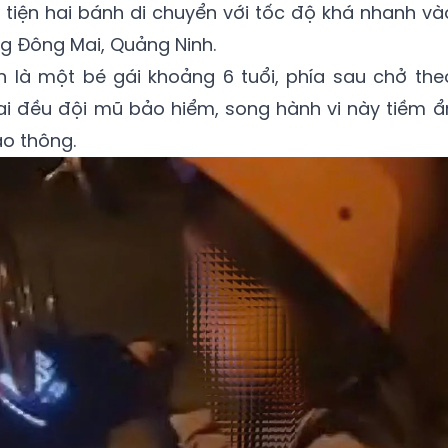
g tiện hai bánh di chuyển với tốc độ khá nhanh và
g Đông Mai, Quảng Ninh.
n là một bé gái khoảng 6 tuổi, phía sau chở the
ai đều đội mũ bảo hiểm, song hành vi này tiềm ẩ
o thông.