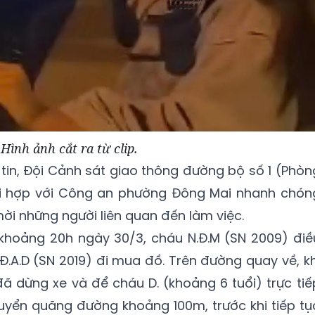
Hình ảnh cắt ra từ clip.
tin, Đội Cảnh sát giao thông đường bộ số 1 (Phòn
ối hợp với Công an phường Đông Mai nhanh chón
mời những người liên quan đến làm việc.
 khoảng 20h ngày 30/3, cháu N.Đ.M (SN 2009) điề
Đ.A.D (SN 2019) đi mua đồ. Trên đường quay về, kh
ã dừng xe và để cháu D. (khoảng 6 tuổi) trực tiế
huyển quãng đường khoảng 100m, trước khi tiếp tụ