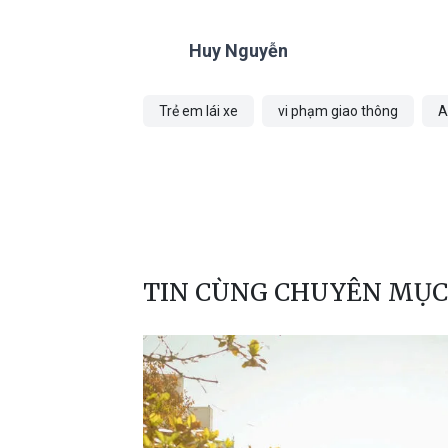
Huy Nguyễn
Trẻ em lái xe
vi phạm giao thông
A
TIN CÙNG CHUYÊN MỤC