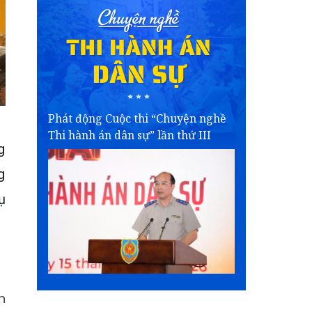
Phát động Cuộc thi “Chuyện nghề
Thi hành án dân sự” lần thứ III
g
g
ụ
n