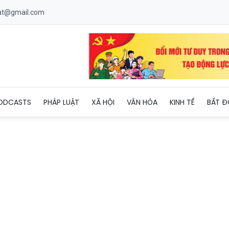
uat@gmail.com
 trường hợp để trẻ 6 tuổi điều khiển xe máy điện
ODCASTS
PHÁP LUẬT
XÃ HỘI
VĂN HÓA
KINH TẾ
BẤT Đ