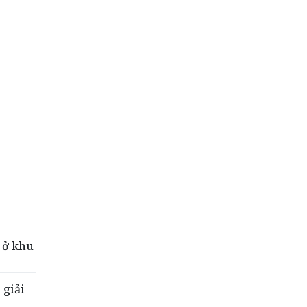
 ở khu
 giải