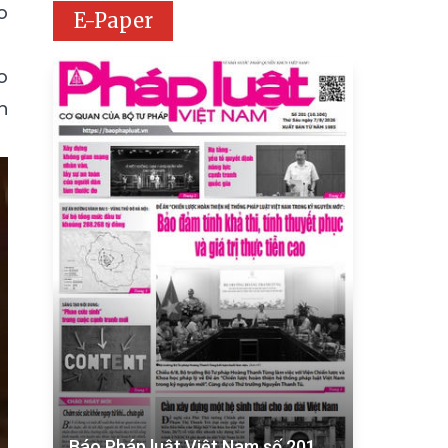
o
E-Paper
o
n
Báo Pháp luật Việt Nam số 201