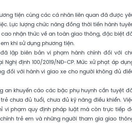
ương tiện cùng các cá nhân liên quan đã được yê
iệc. Lực lượng chức năng đồng thời tiến hành tuyê
cao nhận thức về an toàn giao thông, đặc biệt đố
ẻ em khi sử dụng phương tiện.
ã lập biên bản vi phạm hành chính đối với ch
ại Nghị định 100/2019/NĐ-CP. Mức xử phạt áp dụn
ng đối với hành vi giao xe cho người không đủ điề
ng an khuyến cáo các bậc phụ huynh cần tuyệt đố
trẻ chưa đủ tuổi, chưa đủ kỹ năng điều khiển. Việ
ỉ vi phạm quy định pháp luật mà còn trực tiếp đ
chính trẻ em và những người tham gia giao thôn