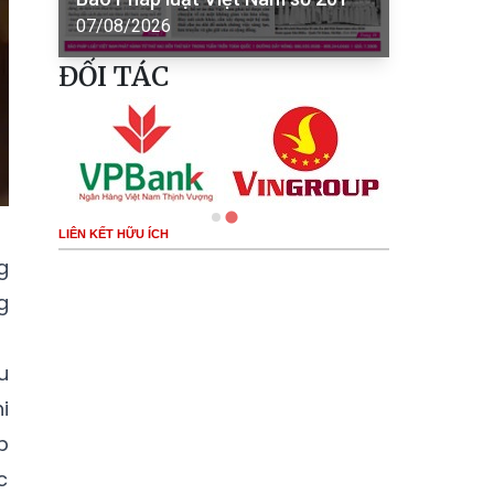
07/08/2026
ĐỐI TÁC
LIÊN KẾT HỮU ÍCH
g
g
u
i
p
c