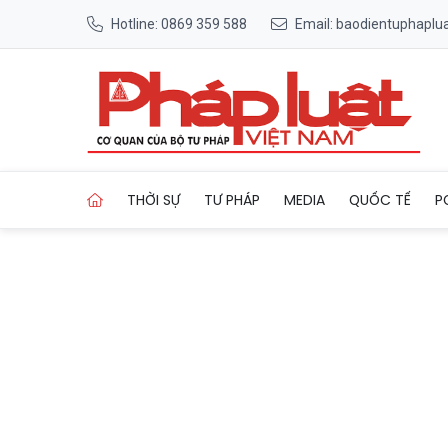
Hotline: 0869 359 588
Email: baodientuphapl
Trang chủ Quảng Ninh: Xử lý
THỜI SỰ
TƯ PHÁP
MEDIA
QUỐC TẾ
P