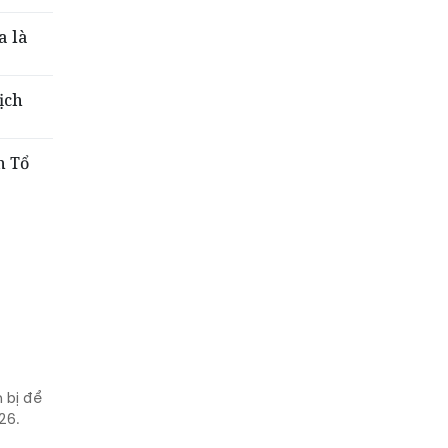
a là
ịch
h Tổ
 bị để
26.