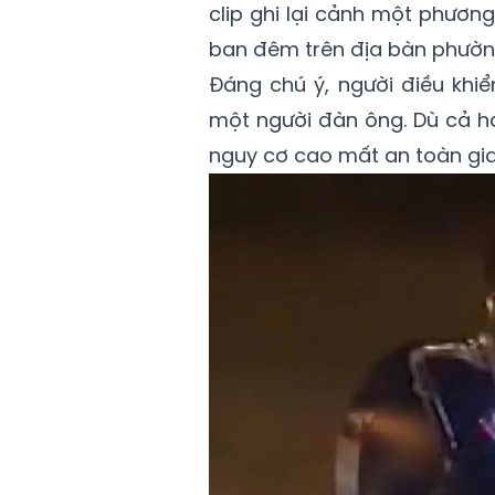
clip ghi lại cảnh một phươn
ban đêm trên địa bàn phườn
Đáng chú ý, người điều khiể
một người đàn ông. Dù cả h
nguy cơ cao mất an toàn gia