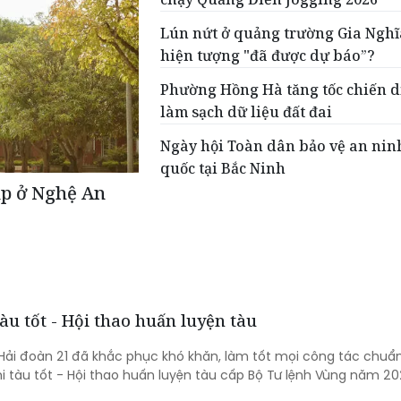
Lún nứt ở quảng trường Gia Nghĩ
hiện tượng "đã được dự báo”?
Phường Hồng Hà tăng tốc chiến d
làm sạch dữ liệu đất đai
Ngày hội Toàn dân bảo vệ an nin
quốc tại Bắc Ninh
ập ở Nghệ An
àu tốt - Hội thao huấn luyện tàu
 Hải đoàn 21 đã khắc phục khó khăn, làm tốt mọi công tác chuẩn
hi tàu tốt - Hội thao huấn luyện tàu cấp Bộ Tư lệnh Vùng năm 20