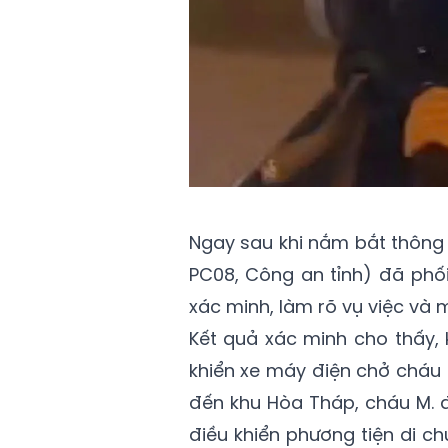
Ngay sau khi nắm bắt thông 
PC08, Công an tỉnh) đã ph
xác minh, làm rõ vụ việc và 
Kết quả xác minh cho thấy,
khiển xe máy điện chở cháu 
đến khu Hòa Tháp, cháu M. đ
điều khiển phương tiện di c