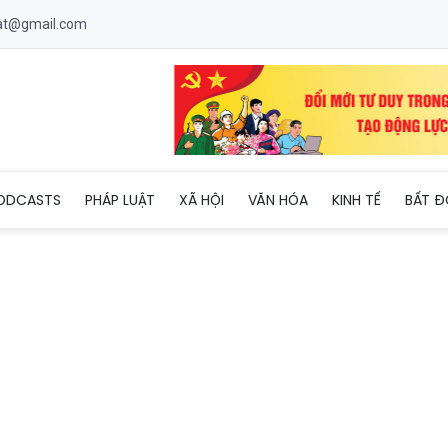
uat@gmail.com
uy tinh thần “Kỷ luật và Đồng tâm” để không ai bị bỏ lại phía sau
ODCASTS
PHÁP LUẬT
XÃ HỘI
VĂN HÓA
KINH TẾ
BẤT Đ