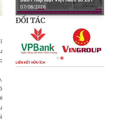
07/08/2026
ĐỐI TÁC
ĩ
u
c
LIÊN KẾT HỮU ÍCH
,
ó
i
u
i