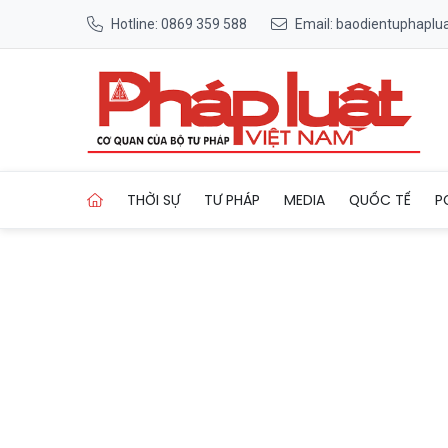
Hotline: 0869 359 588
Email: baodientuphapl
Trang chủ Quảng Ninh: Phát h
THỜI SỰ
TƯ PHÁP
MEDIA
QUỐC TẾ
P