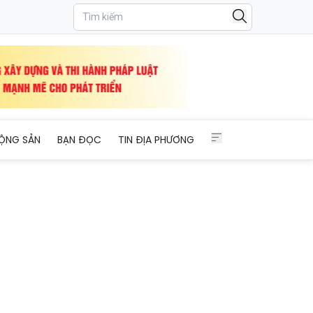
 (Bài 1): Những người viết tiếp câu chuyện cổ tích nơi đất Mỏ anh
ỘNG SẢN
BẠN ĐỌC
TIN ĐỊA PHƯƠNG