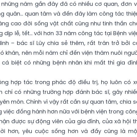
, những năm gần đây đã có nhiều cơ quan, đơn vị
ờng quân… quan tâm và đến đây làm công tác thiệ
ng cao đời sống vật chất cũng như tinh thần ch
 dịp lễ, tết… với hơn 33 năm công tác tại Bệnh việ
h – bác sĩ Lũy chia sẻ thêm, rất trăn trở bởi c
ó khăn, nên mỗi năm chỉ đến viện thăm nuôi ngườ
 cá biệt có những bệnh nhân khi mất thì gia đìn
ng hợp tác trong phác độ điều trị, họ luôn có x
m chí có những trường hợp đánh bác sĩ, gây nhiề
yên môn. Chính vì vậy rất cần sự quan tâm, chia s
g việc đồng hành hơn nữa với bệnh viện trong côn
nhận được sự động viên của gia đình, của xã hội th
ời hơn, yêu cuộc sống hơn và đấy cũng là mộ