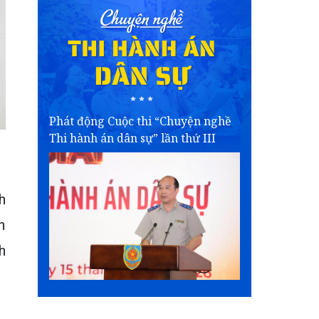
Phát động Cuộc thi “Chuyện nghề
Thi hành án dân sự” lần thứ III
h
h
h