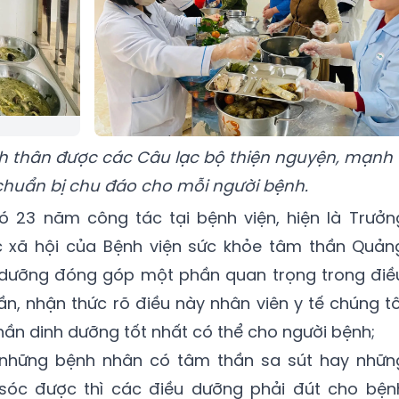
 thân được các Câu lạc bộ thiện nguyện, mạnh
 chuẩn bị chu đáo cho mỗi người bệnh.
có 23 năm công tác tại bệnh viện, hiện là Trưởn
 xã hội của Bệnh viện sức khỏe tâm thần Quản
h dưỡng đóng góp một phần quan trọng trong điề
ần, nhận thức rõ điều này nhân viên y tế chúng tô
n dinh dưỡng tốt nhất có thể cho người bệnh;
 những bệnh nhân có tâm thần sa sút hay nhữn
óc được thì các điều dưỡng phải đút cho bện