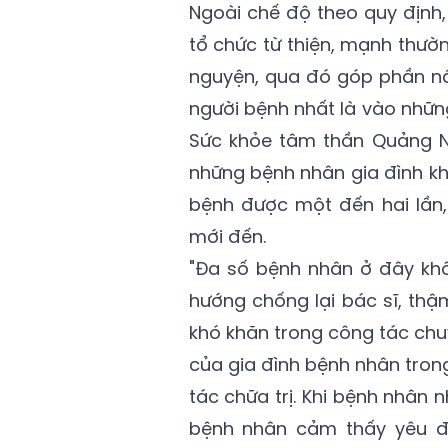
Ngoài chế độ theo quy định
tổ chức từ thiện, mạnh thư
nguyện, qua đó góp phần nâ
người bệnh nhất là vào những
Sức khỏe tâm thần Quảng Nin
những bệnh nhân gia đình kh
bệnh được một đến hai lần,
mới đến.
"Đa số bệnh nhân ở đây khô
hướng chống lại bác sĩ, thậ
khó khăn trong công tác chu
của gia đình bệnh nhân tron
tác chữa trị. Khi bệnh nhân 
bệnh nhân cảm thấy yêu đ