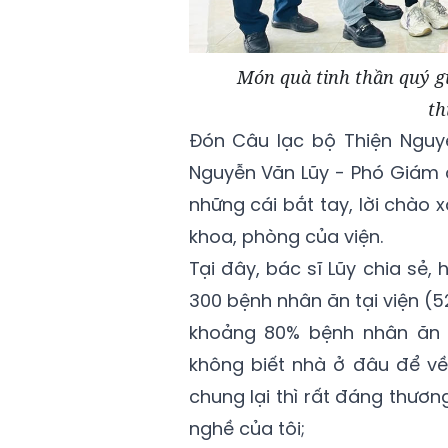
Món quà tinh thần quý g
th
Đón Câu lạc bộ Thiện Nguyệ
Nguyễn Văn Lũy - Phó Giám 
những cái bắt tay, lời chào
khoa, phòng của viện.
Tại đây, bác sĩ Lũy chia sẻ, 
300 bệnh nhân ăn tại viện (5
khoảng 80% bệnh nhân ăn T
không biết nhà ở đâu để về
chung lại thì rất đáng thươ
nghề của tôi;