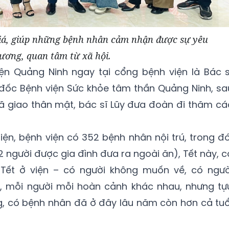
iá, giúp những bệnh nhân cảm nhận được sự yêu
ương, quan tâm từ xã hội.
n Quảng Ninh ngay tại cổng bệnh viện là Bác s
đốc Bệnh viện Sức khỏe tâm thần Quảng Ninh, sa
 xã giao thân mật, bác sĩ Lũy đưa đoàn đi thăm cá
hiện, bệnh viện có 352 bệnh nhân nội trú, trong đó
2 người được gia đình đưa ra ngoài ăn), Tết này, c
ết ở viện – có người không muốn về, có ngườ
, mỗi người mỗi hoàn cảnh khác nhau, nhưng tự
ng, có bệnh nhân đã ở đây lâu năm còn hơn cả tuổ