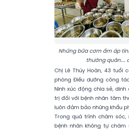
Những bữa cơm ấm áp tình
thường quân....
Chị Lê Thúy Hoàn, 43 tuổi 
phòng Điều dưỡng công tác
Ninh xúc động chia sẻ, din
trị đối với bệnh nhân tâm th
luôn đảm bảo những khẩu phầ
Trong quá trình chăm sóc,
bệnh nhân không tự chăm s