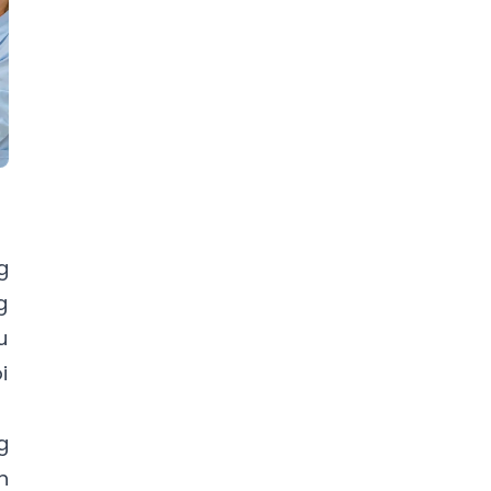
g
g
u
i
g
h