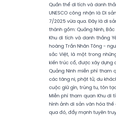
Quần thể di tích và danh th
UNESCO công nhận là Di sản 
7/2025 vừa qua. Đây là di sản
thành gồm: Quảng Ninh, Bắc N
Khu di tích và danh thắng Y
hoàng Trần Nhân Tông - ngư
sắc Việt, là một trong nhữn
kiến trúc cổ, được xây dựng q
Quảng Ninh miễn phí tham q
các tăng ni, phật tử, du kh
cuộc giữ gìn, trùng tu, tôn tạ
Miễn phí tham quan Khu di 
hình ảnh di sản văn hóa thế
qua đó, đẩy mạnh tuyên truyề