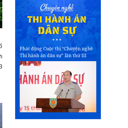
ổ
Phát động Cuộc thi “Chuyện nghề
Thi hành án dân sự” lần thứ III
h
3