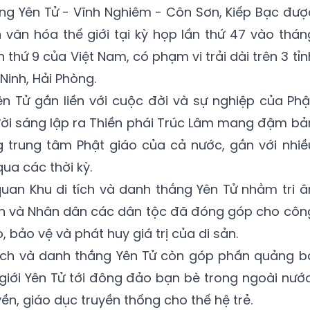
ắng Yên Tử - Vĩnh Nghiêm - Côn Sơn, Kiếp Bạc đượ
văn hóa thế giới tại kỳ họp lần thứ 47 vào thán
 thứ 9 của Việt Nam, có phạm vi trải dài trên 3 tỉn
inh, Hải Phòng.
ên Tử gắn liền với cuộc đời và sự nghiệp của Phậ
ời sáng lập ra Thiền phái Trúc Lâm mang đậm bả
g trung tâm Phật giáo của cả nước, gắn với nhiề
ua các thời kỳ.
uan Khu di tích và danh thắng Yên Tử nhằm tri â
ách và Nhân dân các dân tộc đã đóng góp cho côn
o, bảo vệ và phát huy giá trị của di sản.
tích và danh thắng Yên Tử còn góp phần quảng b
 giới Yên Tử tới đông đảo bạn bè trong ngoài nước
n, giáo dục truyền thống cho thế hệ trẻ.