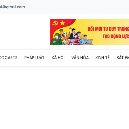
uat@gmail.com
phí tham quan Khu di tích và danh thắng Yên Tử
ODCASTS
PHÁP LUẬT
XÃ HỘI
VĂN HÓA
KINH TẾ
BẤT Đ