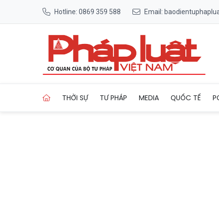
Hotline: 0869 359 588
Email: baodientuphapl
Trang chủ Quảng Ninh: Miễn 
THỜI SỰ
TƯ PHÁP
MEDIA
QUỐC TẾ
P