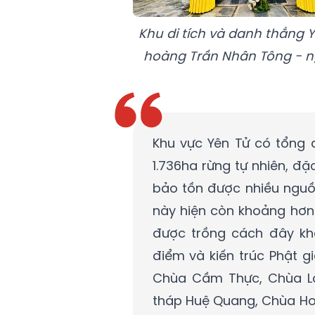
Khu di tích và danh thắng Y
hoàng Trần Nhân Tông - n
Khu vực Yên Tử có tổng d
1.736ha rừng tự nhiên, đặ
bảo tồn được nhiều nguồn
này hiện còn khoảng hơn
được trồng cách đây k
điểm và kiến trúc Phật g
Chùa Cầm Thực, Chùa Lâ
tháp Huệ Quang, Chùa Ho