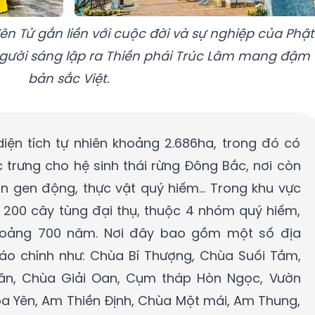
ên Tử gắn liền với cuộc đời và sự nghiệp của Phật
gười sáng lập ra Thiền phái Trúc Lâm mang đậm
bản sắc Việt.
iện tích tự nhiên khoảng 2.686ha, trong đó có
c trưng cho hệ sinh thái rừng Đông Bắc, nơi còn
 gen động, thực vật quý hiếm... Trong khu vực
 200 cây tùng đại thụ, thuộc 4 nhóm quý hiếm,
hoảng 700 năm. Nơi đây bao gồm một số địa
iáo chính như: Chùa Bí Thượng, Chùa Suối Tắm,
n, Chùa Giải Oan, Cụm tháp Hòn Ngọc, Vườn
a Yên, Am Thiền Định, Chùa Một mái, Am Thung,