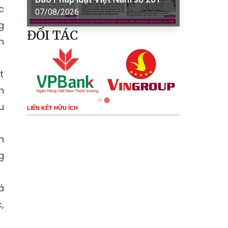
c
07/08/2026
g
ĐỐI TÁC
h
t
n
u
LIÊN KẾT HỮU ÍCH
n
g
á
,