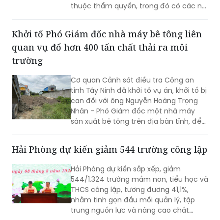
thuộc thẩm quyền, trong đó có các nội
dung về công tác nhân sự.
Khởi tố Phó Giám đốc nhà máy bê tông liên
quan vụ đổ hơn 400 tấn chất thải ra môi
trường
Cơ quan Cảnh sát điều tra Công an
tỉnh Tây Ninh đã khởi tố vụ án, khởi tố bị
can đối với ông Nguyễn Hoàng Trọng
Nhân - Phó Giám đốc một nhà máy
sản xuất bê tông trên địa bàn tỉnh, để
điều tra về hành vi “Gây ô nhiễm môi
trường”. Vụ án được xác định liên quan
Hải Phòng dự kiến giảm 544 trường công lập
đến việc đổ, chôn lấp trái phép hơn
400 tấn bê tông thải ra môi trường.
Hải Phòng dự kiến sắp xếp, giảm
544/1.324 trường mầm non, tiểu học và
THCS công lập, tương đương 41,1%,
nhằm tinh gọn đầu mối quản lý, tập
trung nguồn lực và nâng cao chất