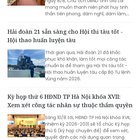
ngày 8/8, Chủ tịch UBND tỉnh Gia Lai
mong muốn thanh niên phát huy tinh
thần tiên phong, dám nghĩ, dám làm,
chủ động học tập, đổi mới sáng tạo và
gắn khát vọng cá nhân với khát vọng
Hải đoàn 21 sẵn sàng cho Hội thi tàu tốt -
phát triển của quê hương.
Hội thao huấn luyện tàu
Thời gian qua, Hải đoàn 21 đã khắc
phục khó khăn, làm tốt mọi công tác
chuẩn bị để tham gia Hội thi tàu tốt -
Hội thao huấn luyện tàu cấp Bộ Tư lệnh
Vùng năm 2026.
Kỳ họp thứ 6 HĐND TP Hà Nội khóa XVII:
Xem xét công tác nhân sự thuộc thẩm quyền
Sáng 10/8 tới, HĐND TP Hà Nội khóa XVII,
nhiệm kỳ 2026-2031 sẽ tổ chức Kỳ họp
thứ 6 (kỳ họp chuyên đề) để xem xét,
quyết định các nội dung quan trọng