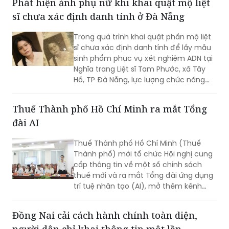
Phát hiện ảnh phụ nữ khi khai quật mộ liệt
sĩ chưa xác định danh tính ở Đà Nẵng
Trong quá trình khai quật phần mộ liệt
sĩ chưa xác định danh tính để lấy mẫu
sinh phẩm phục vụ xét nghiệm ADN tại
Nghĩa trang Liệt sĩ Tam Phước, xã Tây
Hồ, TP Đà Nẵng, lực lượng chức năng
phát hiện nhiều di vật, trong đó đáng
chú ý có di ảnh một phụ nữ.
Thuế Thành phố Hồ Chí Minh ra mắt Tổng
đài AI
Thuế Thành phố Hồ Chí Minh (Thuế
Thành phố) mới tổ chức Hội nghị cung
cấp thông tin về một số chính sách
thuế mới và ra mắt Tổng đài ứng dụng
trí tuệ nhân tạo (AI), mở thêm kênh
cung cấp thông tin thuế qua nền tảng
thanh toán số.
Đồng Nai cải cách hành chính toàn diện,
người dân chỉ khai thông tin một lần