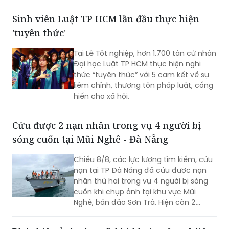
lượng giáo dục. Việc sắp xếp phải hoàn
thành trước ngày 20/8/2026.
Sinh viên Luật TP HCM lần đầu thực hiện
'tuyên thức'
Tại Lễ Tốt nghiệp, hơn 1.700 tân cử nhân
Đại học Luật TP HCM thực hiện nghi
thức “tuyên thức” với 5 cam kết về sự
liêm chính, thượng tôn pháp luật, cống
hiến cho xã hội.
Cứu được 2 nạn nhân trong vụ 4 người bị
sóng cuốn tại Mũi Nghê - Đà Nẵng
Chiều 8/8, các lực lượng tìm kiếm, cứu
nạn tại TP Đà Nẵng đã cứu được nạn
nhân thứ hai trong vụ 4 người bị sóng
cuốn khi chụp ảnh tại khu vực Mũi
Nghê, bán đảo Sơn Trà. Hiện còn 2
người chưa tìm thấy.