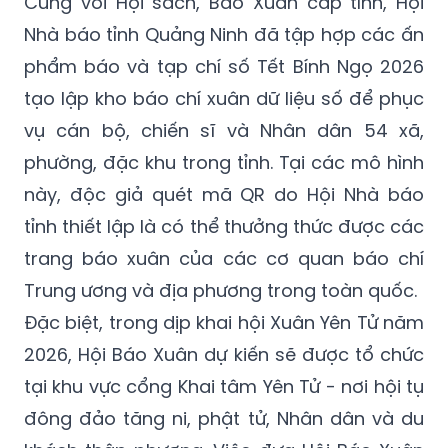
Cùng với Hội sách, Báo Xuân cấp tỉnh, Hội
Nhà báo tỉnh Quảng Ninh đã tập hợp các ấn
phẩm báo và tạp chí số Tết Bính Ngọ 2026
tạo lập kho báo chí xuân dữ liệu số để phục
vụ cán bộ, chiến sĩ và Nhân dân 54 xã,
phường, đặc khu trong tỉnh. Tại các mô hình
này, độc giả quét mã QR do Hội Nhà báo
tỉnh thiết lập là có thể thưởng thức được các
trang báo xuân của các cơ quan báo chí
Trung ương và địa phương trong toàn quốc.
Đặc biệt, trong dịp khai hội Xuân Yên Tử năm
2026, Hội Báo Xuân dự kiến sẽ được tổ chức
tại khu vực cổng Khai tâm Yên Tử - nơi hội tụ
đông đảo tăng ni, phật tử, Nhân dân và du