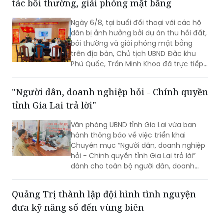
vướng mắc và đề xuất các giải pháp
tác bồi thường, giải phóng mặt bằng
nâng cao chất lượng phục vụ Nhân
dân, cơ quan, tổ chức. Tiếp và làm việc
Ngày 6/8, tại buổi đối thoại với các hộ
với đoàn có Đại tá Huỳnh Thanh Lâm,
dân bị ảnh hưởng bởi dự án thu hồi đất,
Phó Giám đốc Công an tỉnh; cùng đại
bồi thường và giải phóng mặt bằng
diện lãnh đạo một số phòng nghiệp vụ
trên địa bàn, Chủ tịch UBND Đặc khu
Công an tỉnh.
Phú Quốc, Trần Minh Khoa đã trực tiếp
lắng nghe, giải đáp các kiến nghị của
người dân và đưa ra nhiều cam kết
"Người dân, doanh nghiệp hỏi - Chính quyền
nhằm bảo đảm tối đa quyền, lợi ích
tỉnh Gia Lai trả lời"
hợp pháp của bà con.
Văn phòng UBND tỉnh Gia Lai vừa ban
hành thông báo về việc triển khai
Chuyên mục “Người dân, doanh nghiệp
hỏi - Chính quyền tỉnh Gia Lai trả lời”
dành cho toàn bộ người dân, doanh
nghiệp, nhà đầu tư và các cơ quan,
đơn vị, địa phương trên địa bàn. Dự kiến
Quảng Trị thành lập đội hình tình nguyện
Chương trình sẽ được triển khai trong
đưa kỹ năng số đến vùng biên
tháng 8/2026.