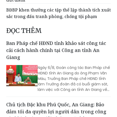
dứt điểm
BĐBP khen thưởng các tập thể lập thành tích xuất
sắc trong đấu tranh phòng, chống tội phạm
ĐỌC THÊM
Ban Pháp chế HĐND tỉnh khảo sát công tác
cải cách hành chính tại Công an tỉnh An
Giang
Ngày 6/8, Đoàn công tác Ban Pháp chế
HĐND tỉnh An Giang do ông Phạm Văn
Màu, Trưởng Ban Pháp chế HĐND tỉnh
làm Trưởng đoàn đã có buổi giám sát,
làm việc với Công an tỉnh An Giang về
công tác cải cách hành chính, giải
quyết thủ tục hành chính trong lĩnh vực
Chủ tịch Đặc khu Phú Quốc, An Giang: Bảo
Công an, nhằm đánh giá kết quả thực
đảm tối đa quyền lợi người dân trong công
hiện, kịp thời ghi nhận những khó khăn,