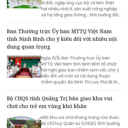
lở đất, ngập úng cục bộ và làm thiệt
hại nhiều nhà ở, sản xuất nông nghiệp
và hạ tầng giao thông… ảnh hưởng đến
đời sống của nhân dân.
Ban Thường trực Ủy ban MTTQ Việt Nam
tỉnh Ninh Bình cho ý kiến đối với nhiều nội
dung quan trọng
Ngày 6/8, Ban Thường trực Ủy ban
MTTQ Việt Nam tỉnh Ninh Bình tổ chức
hội nghị giao ban nhằm xem xét, cho ý
kiến đối với một số nội dung thuộc
thẩm quyền. Bà Đinh Thị Lụa, Phó Bí thư
Tỉnh ủy, Chủ tịch Ủy ban MTTQ Việt
Nam tỉnh dự và chỉ đạo hội nghị. Tham
Bộ CHQS tỉnh Quảng Trị bàn giao khu vui
dự có các thành viên Ban Thường trực
chơi cho trẻ em vùng khó khăn
Ủy ban MTTQ Việt Nam tỉnh.
Một khu vui chơi khang trang vừa được
Bộ Chỉ huy Quân sự (CHQS) tỉnh Quảng