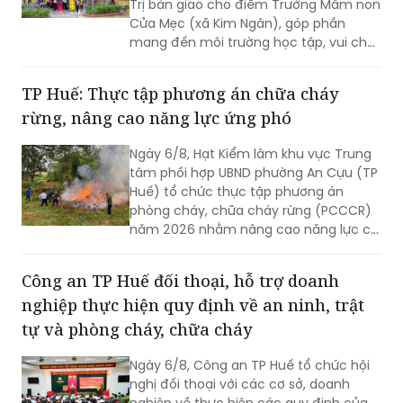
Trị bàn giao cho điểm Trường Mầm non
Cửa Mẹc (xã Kim Ngân), góp phần
mang đến môi trường học tập, vui chơi
an toàn, lành mạnh cho trẻ em vùng
khó khăn.
TP Huế: Thực tập phương án chữa cháy
rừng, nâng cao năng lực ứng phó
Ngày 6/8, Hạt Kiểm lâm khu vực Trung
tâm phối hợp UBND phường An Cựu (TP
Huế) tổ chức thực tập phương án
phòng cháy, chữa cháy rừng (PCCCR)
năm 2026 nhằm nâng cao năng lực chỉ
huy, điều hành và khả năng phối hợp xử
lý các tình huống cháy rừng.
Công an TP Huế đối thoại, hỗ trợ doanh
nghiệp thực hiện quy định về an ninh, trật
tự và phòng cháy, chữa cháy
Ngày 6/8, Công an TP Huế tổ chức hội
nghị đối thoại với các cơ sở, doanh
nghiệp về thực hiện các quy định của