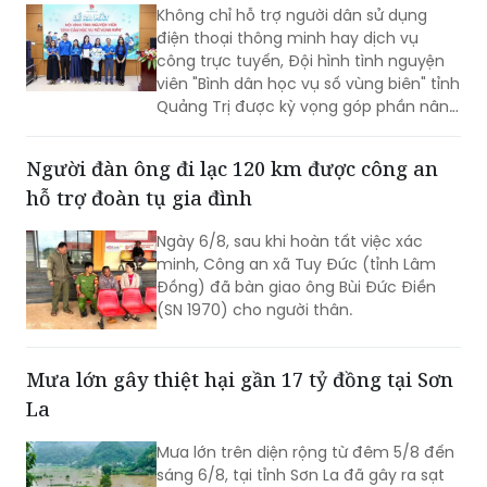
Không chỉ hỗ trợ người dân sử dụng
điện thoại thông minh hay dịch vụ
công trực tuyến, Đội hình tình nguyện
viên "Bình dân học vụ số vùng biên" tỉnh
Quảng Trị được kỳ vọng góp phần nâng
cao kỹ năng số, đưa các nền tảng và
tiện ích số đến gần hơn với người dân
Người đàn ông đi lạc 120 km được công an
khu vực biên giới.
hỗ trợ đoàn tụ gia đình
Ngày 6/8, sau khi hoàn tất việc xác
minh, Công an xã Tuy Đức (tỉnh Lâm
Đồng) đã bàn giao ông Bùi Đức Điền
(SN 1970) cho người thân.
Mưa lớn gây thiệt hại gần 17 tỷ đồng tại Sơn
La
Mưa lớn trên diện rộng từ đêm 5/8 đến
sáng 6/8, tại tỉnh Sơn La đã gây ra sạt