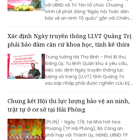
với UBND xã Tri Tôn tổ chức Chương
trình Lễ phát động “Ngày hội Toàn dân
bảo vệ an ninh Tổ quốc” gắn với Chiến
dịch Thanh niên Công an tình nguyện
hè năm 2026.
Xác định Ngày truyền thống LLVT Quảng Trị
phải bảo đảm căn cứ khoa học, tính kế thừa
Trung tướng Hà Thọ Bình - Phó Bí thư
Đảng ủy, Tư lệnh Quân khu 4 yêu cầu,
việc xác định Ngày truyền thống lực
lượng vũ trang (LLVT) tỉnh Quảng Trị
sau sáp nhập phải được nghiên cứu kỹ
lưỡng, bảo đảm căn cứ khoa học, tính
kế thừa và tạo sự đồng thuận cao...
Chung kết Hội thi lực lượng bảo vệ an ninh,
trật tự ở cơ sở tại Hải Phòng
(PLVN) - Ngày 7/8, tại Nhà hát Hoa
Phượng (TP Hải Phòng), Bộ Công an
phối hợp với Thành ủy, HĐND, UBND TP