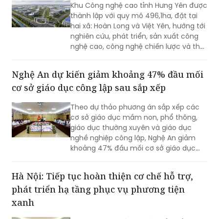
Khu Công nghệ cao tỉnh Hưng Yên được
thành lập với quy mô 496,1ha, đặt tại
hai xã: Hoàn Long và Việt Yên, hướng tới
nghiên cứu, phát triển, sản xuất công
nghệ cao, công nghệ chiến lược và thu
hút các nguồn lực đầu tư vào lĩnh vực
khoa học, công nghệ.
Nghệ An dự kiến giảm khoảng 47% đầu mối
cơ sở giáo dục công lập sau sắp xếp
Theo dự thảo phương án sắp xếp các
cơ sở giáo dục mầm non, phổ thông,
giáo dục thường xuyên và giáo dục
nghề nghiệp công lập, Nghệ An giảm
khoảng 47% đầu mối cơ sở giáo dục
công lập, thuộc nhóm địa phương có tỷ
lệ sắp xếp cao trong cả nước.
Hà Nội: Tiếp tục hoàn thiện cơ chế hỗ trợ,
phát triển hạ tầng phục vụ phương tiện
xanh