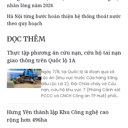
nhãn lồng năm 2026
Hà Nội từng bước hoàn thiện hệ thống thoát nước
theo quy hoạch
ĐỌC THÊM
Thực tập phương án cứu nạn, cứu hộ tai nạn
giao thông trên Quốc lộ 1A
Ngày 7/8, tại Quốc lộ 1A đoạn qua xã
Lộc An (khu vực trước Cửa hàng Xăng
dầu Lộc Lợi 2), Đội Chữa cháy và Cứu
nạn, cứu hộ khu vực 7 (Phòng Cảnh sát
PCCC và CNCH Công an TP Huế) phối
hợp UBND xã Lộc An tổ chức thực tập
phương án cứu nạn, cứu hộ đối với tình
Hưng Yên thành lập Khu Công nghệ cao
huống tai nạn giao thông đường bộ có
rộng hơn 496ha
huy động nhiều lực lượng, phương tiện
tham gia.