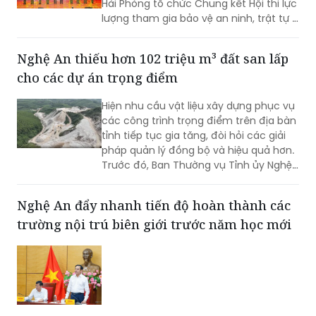
Hải Phòng tổ chức Chung kết Hội thi lực
lượng tham gia bảo vệ an ninh, trật tự ở
cơ sở giỏi toàn quốc lần thứ nhất, năm
2026 với chủ đề "Vững nghiệp vụ - Trọn
Nghệ An thiếu hơn 102 triệu m³ đất san lấp
niềm tin. Vì an ninh Tổ quốc và bình yên
cho các dự án trọng điểm
cuộc sống".
Hiện nhu cầu vật liệu xây dựng phục vụ
các công trình trọng điểm trên địa bàn
tỉnh tiếp tục gia tăng, đòi hỏi các giải
pháp quản lý đồng bộ và hiệu quả hơn.
Trước đó, Ban Thường vụ Tỉnh ủy Nghệ
An đã ban hành Kết luận về tăng cường
công tác quản lý hoạt động khoáng
Nghệ An đẩy nhanh tiến độ hoàn thành các
sản trên địa bàn tỉnh.
trường nội trú biên giới trước năm học mới