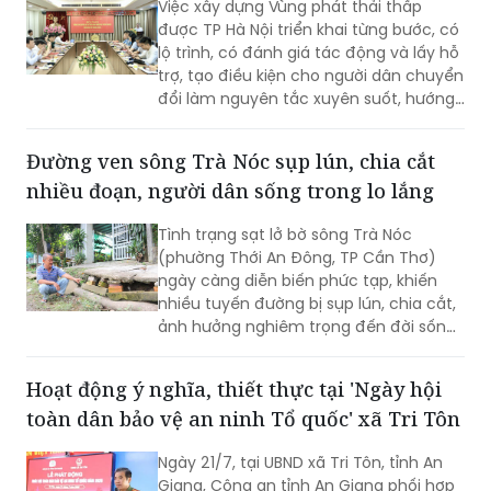
Việc xây dựng Vùng phát thải thấp
được TP Hà Nội triển khai từng bước, có
lộ trình, có đánh giá tác động và lấy hỗ
trợ, tạo điều kiện cho người dân chuyển
đổi làm nguyên tắc xuyên suốt, hướng
tới mục tiêu cải thiện chất lượng môi
trường không khí, phát triển giao thông
Đường ven sông Trà Nóc sụp lún, chia cắt
công cộng hiện đại và xây dựng Thủ đô
nhiều đoạn, người dân sống trong lo lắng
xanh, văn minh, bền vững.
Tình trạng sạt lở bờ sông Trà Nóc
(phường Thới An Đông, TP Cần Thơ)
ngày càng diễn biến phức tạp, khiến
nhiều tuyến đường bị sụp lún, chia cắt,
ảnh hưởng nghiêm trọng đến đời sống
của hàng trăm hộ dân. Không ít gia
đình phải tự bỏ tiền gia cố bờ sông,
Hoạt động ý nghĩa, thiết thực tại 'Ngày hội
nâng đường để duy trì lối đi. Tuy nhiên,
toàn dân bảo vệ an ninh Tổ quốc' xã Tri Tôn
người dân vẫn thường trực nỗi lo sạt lở,
nhất là vào mùa mưa và thời điểm
Ngày 21/7, tại UBND xã Tri Tôn, tỉnh An
nước lớn.
Giang, Công an tỉnh An Giang phối hợp